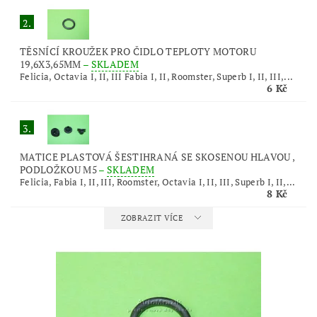
2.
TĚSNÍCÍ KROUŽEK PRO ČIDLO TEPLOTY MOTORU
19,6X3,65MM
–
SKLADEM
Felicia, Octavia I, II, III Fabia I, II, Roomster, Superb I, II, III,...
6 Kč
3.
MATICE PLASTOVÁ ŠESTIHRANÁ SE SKOSENOU HLAVOU ,
PODLOŽKOU M5
–
SKLADEM
Felicia, Fabia I, II, III, Roomster, Octavia I, II, III, Superb I, II,...
8 Kč
ZOBRAZIT VÍCE