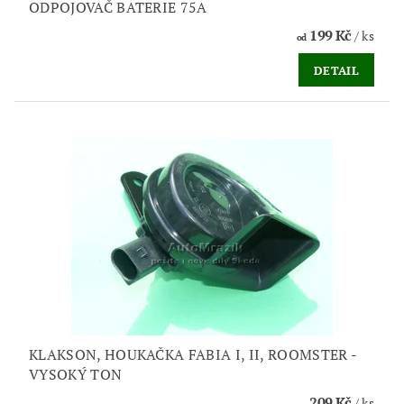
ODPOJOVAČ BATERIE 75A
199 Kč
/ ks
od
DETAIL
KLAKSON, HOUKAČKA FABIA I, II, ROOMSTER -
VYSOKÝ TON
209 Kč
/ ks