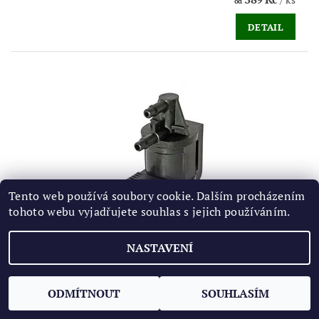
od
DETAIL
Tento web používá soubory cookie. Dalším procházením
tohoto webu vyjadřujete souhlas s jejich používáním.
NASTAVENÍ
MĚNIČ TLAKU ZPĚTNÉHO VEDENÍ ZPLODIN,
VENTIL N239 - 1.6, 1.9, 2.0 TDI
389 Kč
/ ks
ODMÍTNOUT
SOUHLASÍM
od
DETAIL