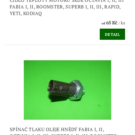
ČIDLO TEPLOTY MOTORU ŠEDÉ OCTAVIA I, II, III
FABIA I, II, ROOMSTER, SUPERB I, II, III, RAPID,
YETI, KODIAQ
65 Kč
/ ks
od
DETAIL
SPÍNAČ TLAKU OLEJE HNĚDÝ FABIA I, II,