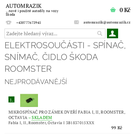
AUTOMRAZIK
0 Kč
...nové i použité autodíly na vozy
Škoda
automrazik@automrazik.cz
+420777672945
ELEKTROSOUČÁSTI - SPÍNAČ,
SNÍMAČ, ČIDLO ŠKODA
ROOMSTER
NEJPRODÁVANĚJŠÍ
1.
MIKROSPÍNAČ PRO ZÁMEK DVEŘÍ FABIA I, II, ROOMSTER,
OCTAVIA
–
SKLADEM
Fabia I, II, Roomster, Octavia I 3B1837015XXX
99 Kč