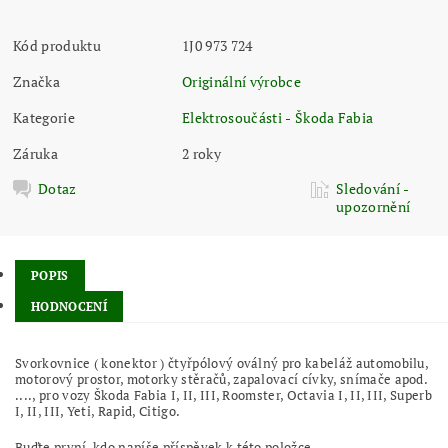
Kód produktu
1J0 973 724
Značka
Originální výrobce
Kategorie
Elektrosoučásti - Škoda Fabia
Záruka
2 roky
Dotaz
Sledování -
upozornění
POPIS
HODNOCENÍ
Svorkovnice ( konektor ) čtyřpólový oválný pro kabeláž automobilu,
motorový prostor, motorky stěračů, zapalovací cívky, snímače apod.
...., pro vozy Škoda Fabia I, II, III, Roomster, Octavia I, II, III, Superb
I, II, III, Yeti, Rapid, Citigo.
Buďte první, kdo napíše příspěvek k této položce.