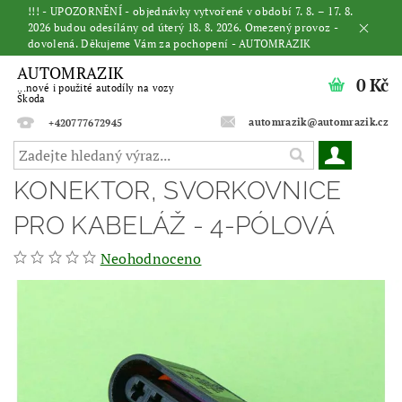
!!! - UPOZORNĚNÍ - objednávky vytvořené v období 7. 8. – 17. 8.
2026 budou odesílány od úterý 18. 8. 2026. Omezený provoz -
dovolená. Děkujeme Vám za pochopení - AUTOMRAZIK
AUTOMRAZIK
0 Kč
...nové i použité autodíly na vozy
Škoda
automrazik@automrazik.cz
+420777672945
KONEKTOR, SVORKOVNICE
PRO KABELÁŽ - 4-PÓLOVÁ
Neohodnoceno