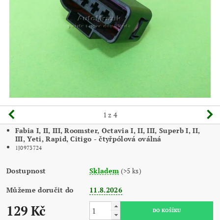
1
z 4
Fabia I, II, III, Roomster, Octavia I, II, III, Superb I, II,
III, Yeti, Rapid, Citigo - čtyřpólová oválná
1J0973724
Dostupnost
Skladem
(>5 ks)
Můžeme doručit do
11.8.2026
129 Kč