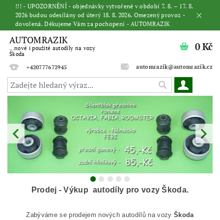
!!! - UPOZORNĚNÍ - objednávky vytvořené v období 7. 8. – 17. 8.
2026 budou odesílány od úterý 18. 8. 2026. Omezený provoz -
dovolená. Děkujeme Vám za pochopení - AUTOMRAZIK
AUTOMRAZIK
0 Kč
...nové i použité autodíly na vozy
Škoda
automrazik@automrazik.cz
+420777672945
Prodej - Výkup autodíly pro vozy Škoda.
Zabýváme se prodejem nových autodílů na vozy
Škoda