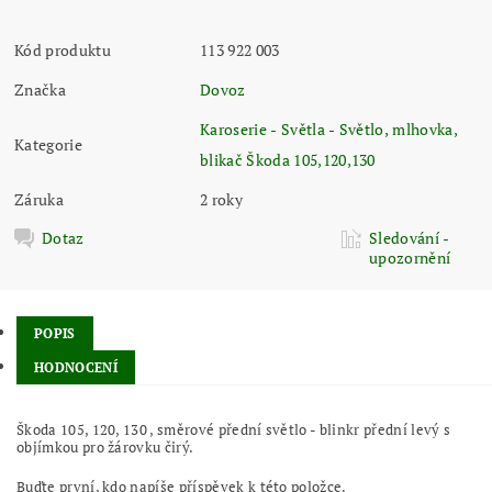
Kód produktu
113 922 003
Značka
Dovoz
Karoserie - Světla - Světlo, mlhovka,
Kategorie
blikač Škoda 105,120,130
Záruka
2 roky
Dotaz
Sledování -
upozornění
POPIS
HODNOCENÍ
Škoda 105, 120, 130 , směrové přední světlo - blinkr přední levý s
objímkou pro žárovku čirý.
Buďte první, kdo napíše příspěvek k této položce.