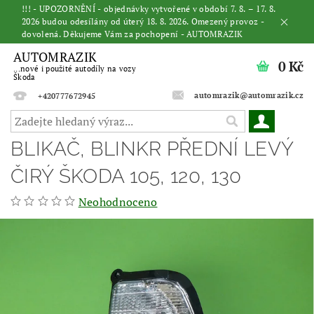
!!! - UPOZORNĚNÍ - objednávky vytvořené v období 7. 8. – 17. 8.
2026 budou odesílány od úterý 18. 8. 2026. Omezený provoz -
dovolená. Děkujeme Vám za pochopení - AUTOMRAZIK
AUTOMRAZIK
0 Kč
...nové i použité autodíly na vozy
Škoda
automrazik@automrazik.cz
+420777672945
BLIKAČ, BLINKR PŘEDNÍ LEVÝ
ČIRÝ ŠKODA 105, 120, 130
Neohodnoceno