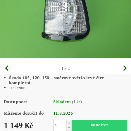
1
z 2
Škoda 105, 120, 130 - směrové světlo levé čiré
kompletní
113922003
Dostupnost
Skladem
(1 ks)
Můžeme doručit do
11.8.2026
1 149 Kč