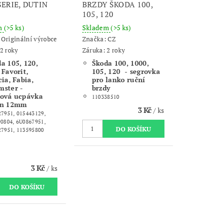
ERIE, DUTIN
BRZDY ŠKODA 100,
105, 120
m
(>5 ks)
Skladem
(>5 ks)
:
Originální výrobce
Značka:
CZ
2 roky
Záruka: 2 roky
a 105, 120,
Škoda 100, 1000,
 Favorit,
105, 120 - segrovka
cia, Fabia,
pro lanko ruční
mster -
brzdy
žová ucpávka
110338510
in 12mm
3 Kč
/ ks
7951, 015443129,
0804, 6U0867951,
7951, 113595800
3 Kč
/ ks