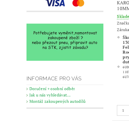
KARO
10M
Skla
Značk
Záruka
Šk
130
Fel
Ro
pr
du
6U0
110
6U7
INFORMACE PRO VÁS
Doručení + osobní odběr
Jak u nás vyhledávat...
Montáž zakoupených autodílů