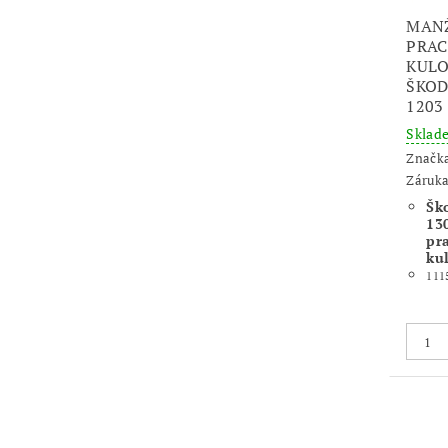
MANŽ
PRAC
KULO
ŠKODA
1203
Skla
Značk
Záruka
Šk
130
pr
ku
111