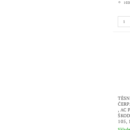
102
TĚSN
ČERP
, AC
ŠKOD
105, 
Skla