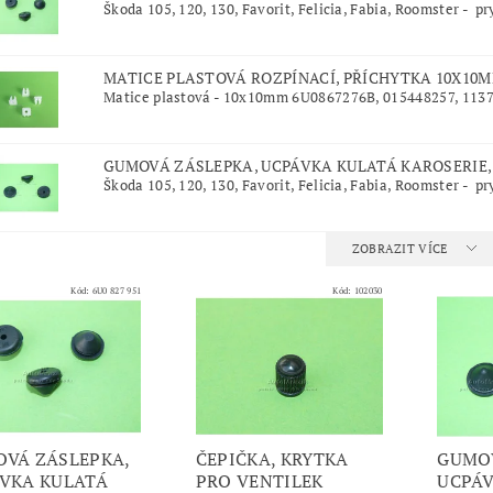
Škoda 105, 120, 130, Favorit, Felicia, Fabia, Roomster - pr
MATICE PLASTOVÁ ROZPÍNACÍ, PŘÍCHYTKA 10X10
Matice plastová - 10x10mm 6U0867276B, 015448257, 113
GUMOVÁ ZÁSLEPKA, UCPÁVKA KULATÁ KAROSERIE,
Škoda 105, 120, 130, Favorit, Felicia, Fabia, Roomster - pr
ZOBRAZIT VÍCE
Kód:
6U0 827 951
Kód:
102030
VÁ ZÁSLEPKA,
ČEPIČKA, KRYTKA
GUMOV
VKA KULATÁ
PRO VENTILEK
UCPÁV