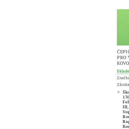
ČEPI
PRO 
KOVO
Skla
Značk
Záruka
Šk
130
Fel
III
Sup
Ro
Rap
Ko