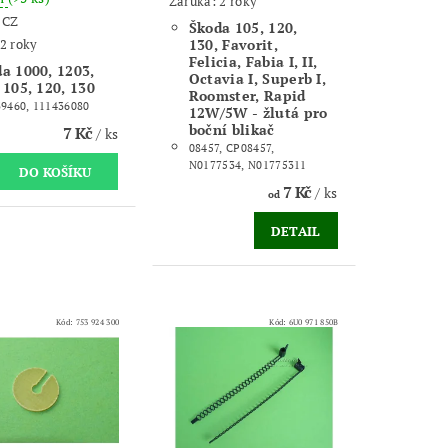
Záruka: 2 roky
:
CZ
Škoda 105, 120,
2 roky
130, Favorit,
Felicia, Fabia I, II,
a 1000, 1203,
Octavia I, Superb I,
 105, 120, 130
Roomster, Rapid
9460, 111436080
12W/5W - žlutá pro
boční blikač
7 Kč
/ ks
08457, CP08457,
N0177534, N01775311
7 Kč
/ ks
od
DETAIL
Kód:
753 924 300
Kód:
6U0 971 850B