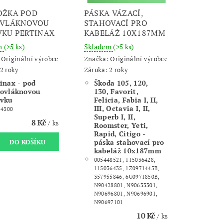
OŽKA POD
PÁSKA VÁZACÍ,
OVLÁKNOVOU
STAHOVACÍ PRO
KU PERTINAX
KABELÁŽ 10X187MM
m
(>5 ks)
Skladem
(>5 ks)
:
Originální výrobce
Značka:
Originální výrobce
2 roky
Záruka: 2 roky
inax - pod
Škoda 105, 120,
novláknovou
130, Favorit,
ovku
Felicia, Fabia I, II,
III, Octavia I, II,
24300
Superb I, II,
8 Kč
/ ks
Roomster, Yeti,
Rapid, Citigo -
páska stahovací pro
kabeláž 10x187mm
005448521, 115036428,
115036435, 1Z0971445B,
357955846, 6U0971850B,
N90428801, N90633301,
N90696801, N90696901,
N90697101
10 Kč
/ ks