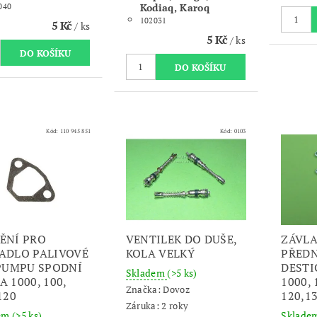
Kodiaq, Karoq
040
102031
5 Kč
/ ks
5 Kč
/ ks
Kód:
110 945 851
Kód:
0103
ĚNÍ PRO
VENTILEK DO DUŠE,
ZÁVLA
ADLO PALIVOVÉ
KOLA VELKÝ
PŘEDN
 PUMPU SPODNÍ
DESTI
Skladem
(>5 ks)
A 1000, 100,
1000, 
Značka:
Dovoz
120
120,1
Záruka: 2 roky
dem
(>5 ks)
Sklade