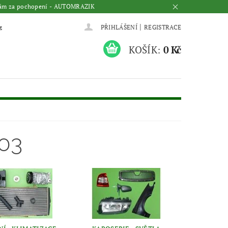
me Vám za pochopení - AUTOMRAZIK
|
z
PŘIHLÁŠENÍ
REGISTRACE
KOŠÍK:
0 Kč
203