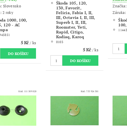
Škoda 105, 120,
a:
Slovensko
Značka
130, Favorit,
: 2 roky
Felicia, Fabia I, II,
Záruka: 
III, Octavia I, II, III,
oda 1000, 100,
Škod
Superb I, II, III,
, 120 - AC
100,
Roomster, Yeti,
mpa
11443
Rapid, Citigo,
945851
Kodiaq, Karoq
5 Kč
/ ks
0103
5 Kč
/ ks
Kód:
111 509 820
Kód:
753 924 301