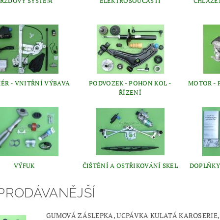
RZDOVÝ SYSTÉM
ELEKTROSOUČÁSTI
CHLAZEN
IÉR - VNITŘNÍ VÝBAVA
PODVOZEK - POHON KOL -
MOTOR - 
ŘÍZENÍ
VÝFUK
ČIŠTĚNÍ A OSTŘIKOVÁNÍ SKEL
DOPLŇKY 
PRODÁVANĚJŠÍ
GUMOVÁ ZÁSLEPKA, UCPÁVKA KULATÁ KAROSERIE,