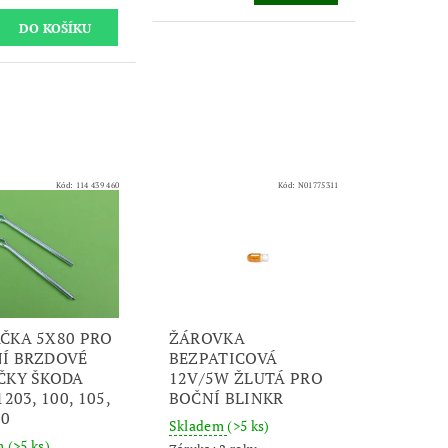
Kód:
114 439 460
Kód:
N01775311
ČKA 5X80 PRO
ŽÁROVKA
Í BRZDOVÉ
BEZPATICOVÁ
ČKY ŠKODA
12V/5W ŽLUTÁ PRO
1203, 100, 105,
BOČNÍ BLINKR
30
Skladem
(>5 ks)
m
(>5 ks)