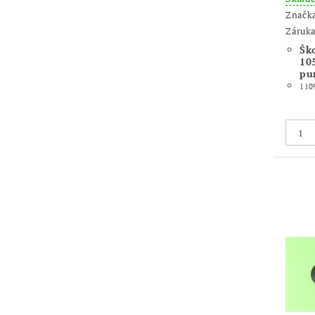
Značk
Záruka
Šk
105
pu
110