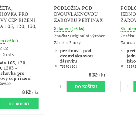
ETA,
PODLOŽKA POD
PODL
HOVKA PRO
DVOUVLÁKNOVOU
JEDN
VÝ ČEP ŘÍZENÍ
ŽÁROVKU PERTINAX
ŽÁROV
 105, 120, 130,
Skladem
(>5 ks)
Sklade
Značka:
Originální výrobce
Značka
dem
(>5 ks)
Záruka: 2 roky
Záruka: 
a:
CZ
pertinax - pod
pert
: 2 roky
dvouvláknovou
jed
žárovku
žár
oda 105, 120,
753924301
7539
, 1203 -
achovka pro
8 Kč
/ ks
lový čep řízení
509820
8 Kč
/ ks