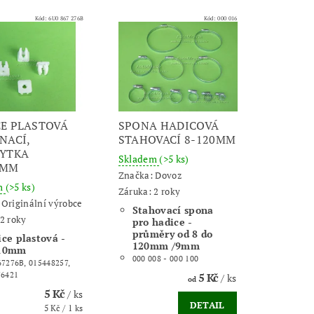
Kód:
6U0 867 276B
Kód:
000 016
E PLASTOVÁ
SPONA HADICOVÁ
NACÍ,
STAHOVACÍ 8-120MM
HYTKA
Skladem
(>5 ks)
0MM
Značka:
Dovoz
m
(>5 ks)
Záruka: 2 roky
:
Originální výrobce
Stahovací spona
2 roky
pro hadice -
průměry od 8 do
ce plastová -
120mm /9mm
10mm
000 008 - 000 100
7276B, 015448257,
76421
5 Kč
/ ks
od
5 Kč
/ ks
DETAIL
5 Kč / 1 ks