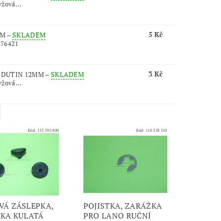
yžová...
5 Kč
MM
–
SKLADEM
776421
3 Kč
 DUTIN 12MM
–
SKLADEM
yžová...
Kód:
113 595 800
Kód:
110 338 510
Á ZÁSLEPKA,
POJISTKA, ZARÁŽKA
KA KULATÁ
PRO LANO RUČNÍ