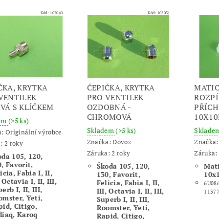
Kód:
102040
Kód:
102031
ČKA, KRYTKA
ČEPIČKA, KRYTKA
MATIC
VENTILEK
PRO VENTILEK
ROZPÍ
VÁ S KLÍČKEM
OZDOBNÁ -
PŘÍC
CHROMOVÁ
10X1
dem
(>5 ks)
Skladem
(>5 ks)
Sklade
a:
Originální výrobce
Značka:
Dovoz
Značka
: 2 roky
Záruka: 2 roky
Záruka: 
oda 105, 120,
, Favorit,
Škoda 105, 120,
Mati
icia, Fabia I, II,
130, Favorit,
10x
, Octavia I, II, III,
Felicia, Fabia I, II,
6U086
erb I, II, III,
III, Octavia I, II, III,
1137
omster, Yeti,
Superb I, II, III,
id, Citigo,
Roomster, Yeti,
diaq, Karoq
Rapid, Citigo,