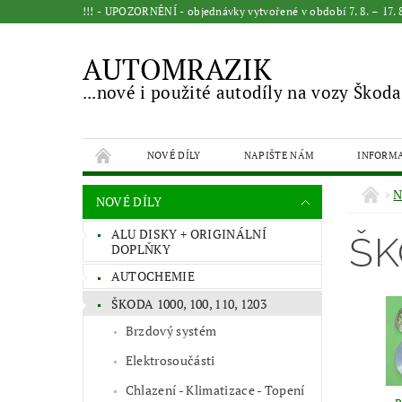
!!! - UPOZORNĚNÍ - objednávky vytvořené v období 7. 8. – 17
AUTOMRAZIK
...nové i použité autodíly na vozy Škoda
NOVÉ DÍLY
NAPIŠTE NÁM
INFORM
N
NOVÉ DÍLY
ALU DISKY + ORIGINÁLNÍ
ŠK
DOPLŇKY
AUTOCHEMIE
ŠKODA 1000, 100, 110, 1203
Brzdový systém
Elektrosoučásti
Chlazení - Klimatizace - Topení