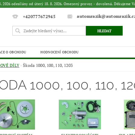
. 8. 2026 odesílány od úterý 18. 8. 2026. Omezený provoz - dovolená. Děkuje
automrazik@automrazik.c
+420777672945
ACE O OBCHODU
HODNOCENÍ OBCHODU
OVÉ DÍLY
Škoda 1000, 100, 110, 1203
ODA 1000, 100, 110, 1