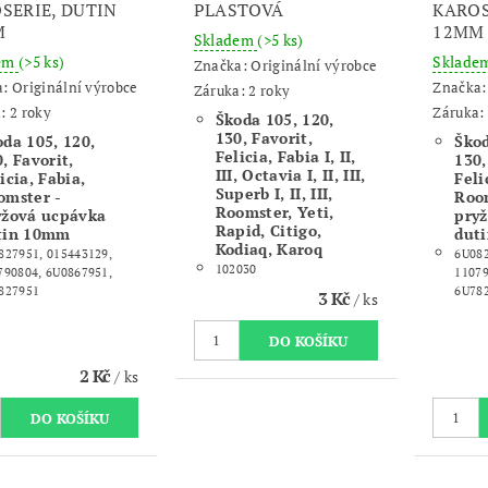
SERIE, DUTIN
PLASTOVÁ
KAROS
M
12MM
Skladem
(>5 ks)
dem
(>5 ks)
Sklade
Značka:
Originální výrobce
a:
Originální výrobce
Značka
Záruka: 2 roky
: 2 roky
Záruka: 
Škoda 105, 120,
130, Favorit,
oda 105, 120,
Škod
Felicia, Fabia I, II,
, Favorit,
130,
III, Octavia I, II, III,
icia, Fabia,
Feli
Superb I, II, III,
omster -
Roo
Roomster, Yeti,
yžová ucpávka
pry
Rapid, Citigo,
tin 10mm
dut
Kodiaq, Karoq
827951, 015443129,
6U082
102030
790804, 6U0867951,
11079
827951
6U782
3 Kč
/ ks
2 Kč
/ ks