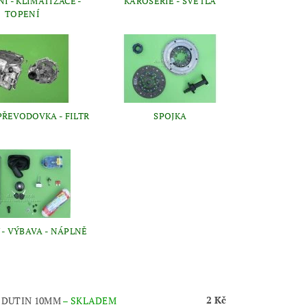
Í - KLIMATIZACE -
KAROSERIE - SVĚTLA
TOPENÍ
PŘEVODOVKA - FILTR
SPOJKA
- VÝBAVA - NÁPLNĚ
2 Kč
 DUTIN 10MM
–
SKLADEM