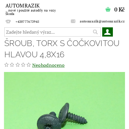
AUTOMRAZIK
0 Kč
...nové i použité autodíly na vozy
Škoda
automrazik@automrazik.cz
+420777672945
ŠROUB, TORX S ČOČKOVITOU
HLAVOU 4,8X16
Neohodnoceno