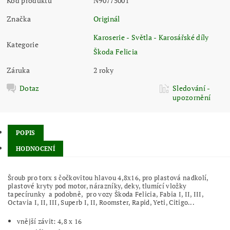
Kód produktu
N90775001
Značka
Originál
Karoserie - Světla - Karosářské díly
Kategorie
Škoda Felicia
Záruka
2 roky
Dotaz
Sledování -
upozornění
POPIS
HODNOCENÍ
Šroub pro torx s čočkovitou hlavou 4,8x16, pro plastová nadkolí,
plastové kryty pod motor, nárazníky, deky, tlumící vložky
tapecírunky a podobně, pro vozy Škoda Felicia, Fabia I, II, III,
Octavia I, II, III, Superb I, II, Roomster, Rapid, Yeti, Citigo...
vnější závit:
4,8 x 16