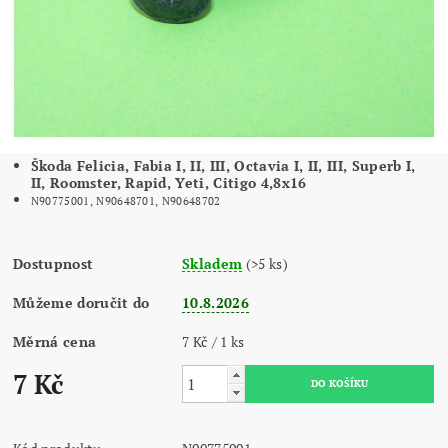
Škoda Felicia, Fabia I, II, III, Octavia I, II, III, Superb I,
II, Roomster, Rapid, Yeti, Citigo 4,8x16
N90775001, N90648701, N90648702
Dostupnost
Skladem
(>5 ks)
Můžeme doručit do
10.8.2026
Měrná cena
7 Kč / 1 ks
7 Kč