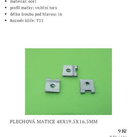
materiál:
ocel
profil matky:
vnitřní torx
dé
lka šroubu pod hlavou:
16
Rozměr klíče:
T25
PLECHOVÁ MATICE 48X19.5X16.5MM
9 Kč