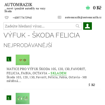
AUTOMRAZIK
0 Kč
...nové i použité autodíly na vozy
Škoda
automrazik@automrazik.cz
+420777672945
VÝFUK - ŠKODA FELICIA
NEJPRODÁVANĚJŠÍ
1.
MATICE PRO VÝFUK ŠKODA 105, 120, 130, FAVORIT,
FELICIA, FABIA, OCTAVIA
–
SKLADEM
Škoda 105, 120, 130, Favorit, Felicia, Fabia, Octavia - M8
měděná...
5 Kč
2.