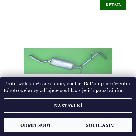
DETAIL
Tento web používá soubory cookie. Dalším procházením
tohoto webu vyjadřujete souhlas s jejich používáním.
VÝFUK PROSTŘEDNÍ DÍL FELICIA 1,6MPI
NASTAVENÍ
829 Kč
/ ks
od
DETAIL
ODMÍTNOUT
SOUHLASÍM