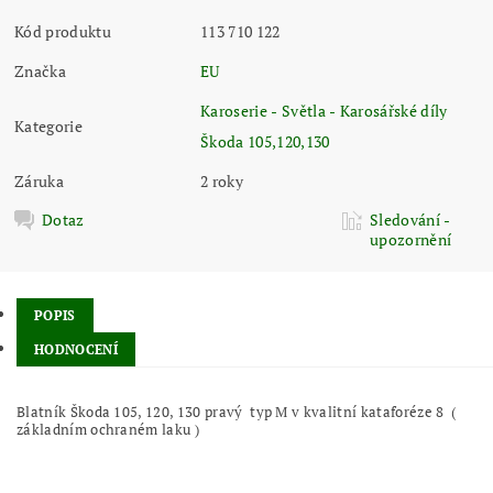
Kód produktu
113 710 122
Značka
EU
Karoserie - Světla - Karosářské díly
Kategorie
Škoda 105,120,130
Záruka
2 roky
Dotaz
Sledování -
upozornění
POPIS
HODNOCENÍ
Blatník Škoda 105, 120, 130 pravý typ M v kvalitní kataforéze 8 (
základním ochraném laku )