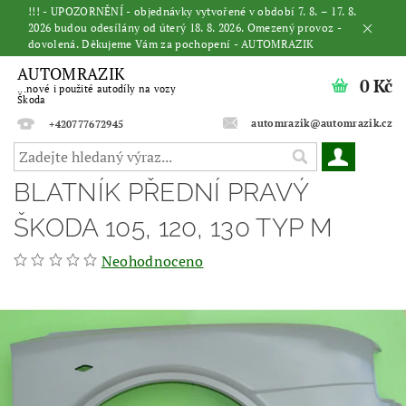
!!! - UPOZORNĚNÍ - objednávky vytvořené v období 7. 8. – 17. 8.
2026 budou odesílány od úterý 18. 8. 2026. Omezený provoz -
dovolená. Děkujeme Vám za pochopení - AUTOMRAZIK
AUTOMRAZIK
0 Kč
...nové i použité autodíly na vozy
Škoda
automrazik@automrazik.cz
+420777672945
BLATNÍK PŘEDNÍ PRAVÝ
ŠKODA 105, 120, 130 TYP M
Neohodnoceno