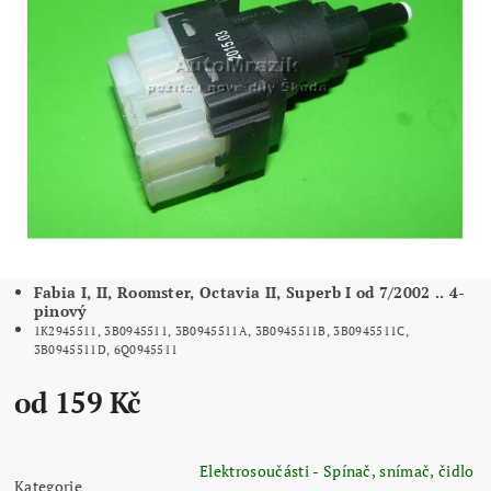
Fabia I, II, Roomster, Octavia II, Superb I od 7/2002 .. 4-
pinový
1K2945511, 3B0945511, 3B0945511A, 3B0945511B, 3B0945511C,
3B0945511D, 6Q0945511
od 159 Kč
Elektrosoučásti - Spínač, snímač, čidlo
Kategorie