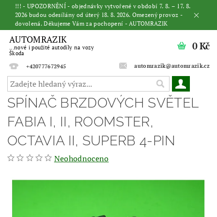
!!! - UPOZORNĚNÍ - objednávky vytvořené v období 7. 8. – 17. 8.
2026 budou odesílány od úterý 18. 8. 2026. Omezený provoz -
dovolená. Děkujeme Vám za pochopení - AUTOMRAZIK
AUTOMRAZIK
0 Kč
...nové i použité autodíly na vozy
Škoda
automrazik@automrazik.cz
+420777672945
SPÍNAČ BRZDOVÝCH SVĚTEL
FABIA I, II, ROOMSTER,
OCTAVIA II, SUPERB 4-PIN
Neohodnoceno