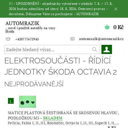
!!! - UPOZORNĚNÍ - objednávky vytvořené v období 7. 8. – 17. 8.
2026 budou odesílány od úterý 18. 8. 2026. Omezený provoz -
dovolená. Děkujeme Vám za pochopení - AUTOMRAZIK
AUTOMRAZIK
0 Kč
...nové i použité autodíly na vozy
Škoda
automrazik@automrazik.cz
+420777672945
ELEKTROSOUČÁSTI - ŘÍDÍCÍ
JEDNOTKY ŠKODA OCTAVIA 2
NEJPRODÁVANĚJŠÍ
1.
MATICE PLASTOVÁ ŠESTIHRANÁ SE SKOSENOU HLAVOU ,
PODLOŽKOU M5
–
SKLADEM
Felicia, Fabia I, II, III, Roomster, Octavia I, II, III, Superb I, II,...
8 Kč