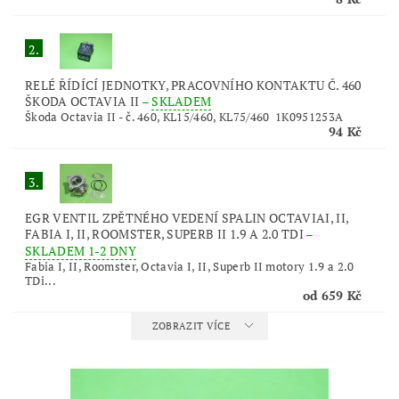
2.
RELÉ ŘÍDÍCÍ JEDNOTKY, PRACOVNÍHO KONTAKTU Č. 460
ŠKODA OCTAVIA II
–
SKLADEM
Škoda Octavia II - č. 460, KL15/460, KL75/460 1K0951253A
94 Kč
3.
EGR VENTIL ZPĚTNÉHO VEDENÍ SPALIN OCTAVIAI, II,
FABIA I, II, ROOMSTER, SUPERB II 1.9 A 2.0 TDI
–
SKLADEM 1-2 DNY
Fabia I, II, Roomster, Octavia I, II, Superb II motory 1.9 a 2.0
TDi...
od 659 Kč
ZOBRAZIT VÍCE