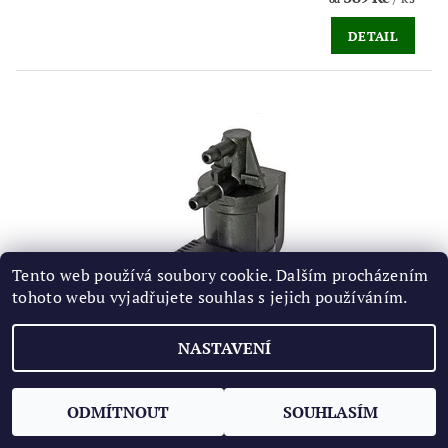
DETAIL
Tento web používá soubory cookie. Dalším procházením
tohoto webu vyjadřujete souhlas s jejich používáním.
NASTAVENÍ
MĚNIČ TLAKU ZPĚTNÉHO VEDENÍ ZPLODIN,
VENTIL N239 - 1.6, 1.9, 2.0 TDI
389 Kč
/ ks
od
ODMÍTNOUT
SOUHLASÍM
DETAIL