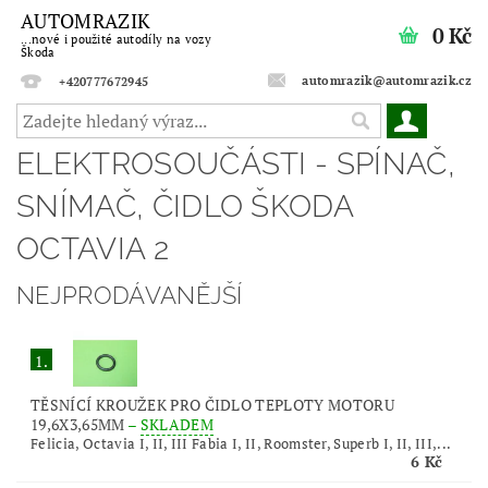
AUTOMRAZIK
0 Kč
...nové i použité autodíly na vozy
Škoda
automrazik@automrazik.cz
+420777672945
ELEKTROSOUČÁSTI - SPÍNAČ,
SNÍMAČ, ČIDLO ŠKODA
OCTAVIA 2
NEJPRODÁVANĚJŠÍ
1.
TĚSNÍCÍ KROUŽEK PRO ČIDLO TEPLOTY MOTORU
19,6X3,65MM
–
SKLADEM
Felicia, Octavia I, II, III Fabia I, II, Roomster, Superb I, II, III,...
6 Kč