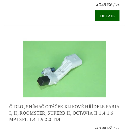
349 Kč
/ ks
od
DETAIL
ČIDLO, SNÍMAČ OTÁČEK KLIKOVÉ HŘÍDELE FABIA
I, II, ROOMSTER, SUPERB II, OCTAVIA II 1.4 1.6
MPI SFI, 1.4 1.9 2.0 TDI
389 Kč
/ ks
od