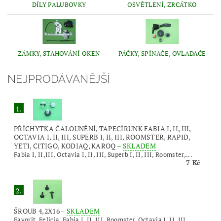
DÍLY PALUBOVKY
OSVĚTLENÍ, ZRCÁTKO
ZÁMKY, STAHOVÁNÍ OKEN
PÁČKY, SPÍNAČE, OVLADAČE
NEJPRODÁVANĚJŠÍ
1.
PŘÍCHYTKA ČALOUNĚNÍ, TAPECÍRUNK FABIA I, II, III,
OCTAVIA I, II, III, SUPERB I, II, III, ROOMSTER, RAPID,
YETI, CITIGO, KODIAQ, KAROQ
–
SKLADEM
Fabia I, II,III, Octavia I, II, III, Superb I, II, III, Roomster,...
7 Kč
2.
ŠROUB 4,2X16
–
SKLADEM
Favorit, Felicia, Fabia I, II, III, Roomster, Octavia I, II, III,...