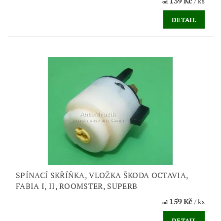
139 Kč
/ ks
od
DETAIL
SPÍNACÍ SKŘÍŇKA, VLOŽKA ŠKODA OCTAVIA,
FABIA I, II, ROOMSTER, SUPERB
159 Kč
/ ks
od
DETAIL