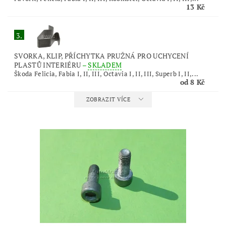
13 Kč
3.
SVORKA, KLIP, PŘÍCHYTKA PRUŽNÁ PRO UCHYCENÍ
PLASTŮ INTERIÉRU
–
SKLADEM
Škoda Felicia, Fabia I, II, III, Octavia I, II, III, Superb I, II,...
od 8 Kč
ZOBRAZIT VÍCE