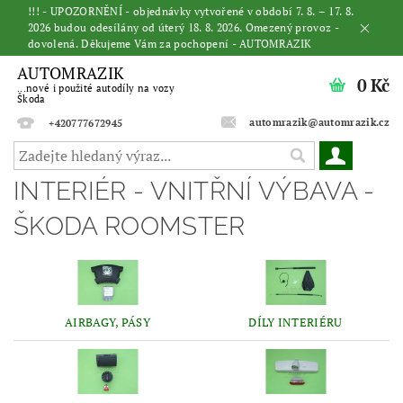
!!! - UPOZORNĚNÍ - objednávky vytvořené v období 7. 8. – 17. 8.
2026 budou odesílány od úterý 18. 8. 2026. Omezený provoz -
dovolená. Děkujeme Vám za pochopení - AUTOMRAZIK
AUTOMRAZIK
0 Kč
...nové i použité autodíly na vozy
Škoda
automrazik@automrazik.cz
+420777672945
INTERIÉR - VNITŘNÍ VÝBAVA -
ŠKODA ROOMSTER
AIRBAGY, PÁSY
DÍLY INTERIÉRU