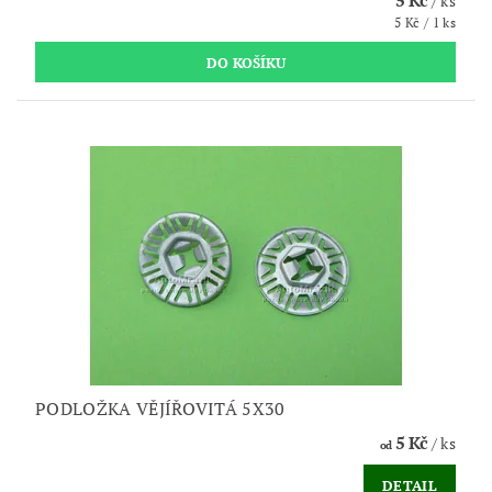
/ ks
5 Kč / 1 ks
PODLOŽKA VĚJÍŘOVITÁ 5X30
5 Kč
/ ks
od
DETAIL