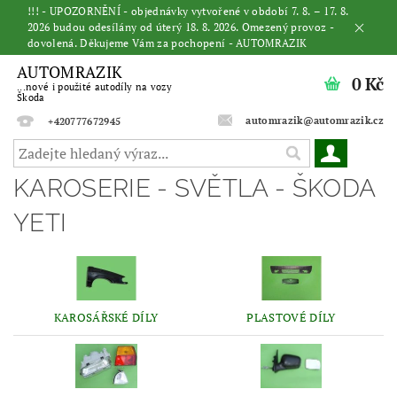
!!! - UPOZORNĚNÍ - objednávky vytvořené v období 7. 8. – 17. 8.
2026 budou odesílány od úterý 18. 8. 2026. Omezený provoz -
dovolená. Děkujeme Vám za pochopení - AUTOMRAZIK
AUTOMRAZIK
0 Kč
...nové i použité autodíly na vozy
Škoda
automrazik@automrazik.cz
+420777672945
KAROSERIE - SVĚTLA - ŠKODA
YETI
KAROSÁŘSKÉ DÍLY
PLASTOVÉ DÍLY