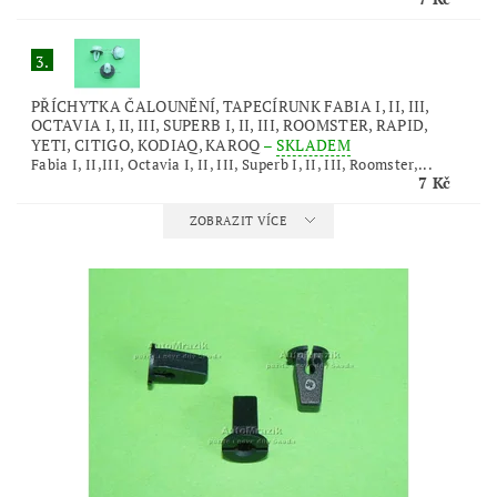
3.
PŘÍCHYTKA ČALOUNĚNÍ, TAPECÍRUNK FABIA I, II, III,
OCTAVIA I, II, III, SUPERB I, II, III, ROOMSTER, RAPID,
YETI, CITIGO, KODIAQ, KAROQ
–
SKLADEM
Fabia I, II,III, Octavia I, II, III, Superb I, II, III, Roomster,...
7 Kč
ZOBRAZIT VÍCE