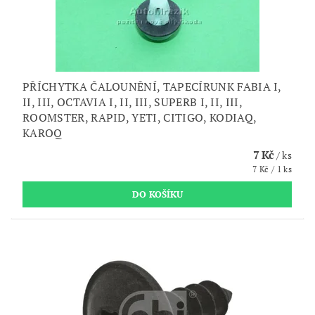
PŘÍCHYTKA ČALOUNĚNÍ, TAPECÍRUNK FABIA I,
II, III, OCTAVIA I, II, III, SUPERB I, II, III,
ROOMSTER, RAPID, YETI, CITIGO, KODIAQ,
KAROQ
7 Kč
/ ks
7 Kč / 1 ks