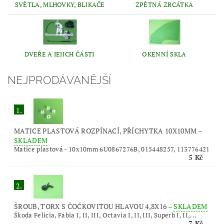
SVĚTLA, MLHOVKY, BLIKAČE
ZPĚTNÁ ZRCÁTKA
DVEŘE A JEJICH ČÁSTI
OKENNÍ SKLA
NEJPRODÁVANĚJŠÍ
1.
MATICE PLASTOVÁ ROZPÍNACÍ, PŘÍCHYTKA 10X10MM
–
SKLADEM
Matice plastová - 10x10mm 6U0867276B, 015448257, 113776421
5 Kč
2.
ŠROUB, TORX S ČOČKOVITOU HLAVOU 4,8X16
–
SKLADEM
Škoda Felicia, Fabia I, II, III, Octavia I, II, III, Superb I, II,...
7 Kč