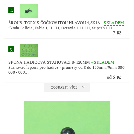
2.
ŠROUB, TORX S ČOČKOVITOU HLAVOU 4,8X16
–
SKLADEM
Škoda Felicia, Fabia I, II, III, Octavia I, II, III, Superb I, II,...
7 Kč
3.
SPONA HADICOVÁ STAHOVACÍ 8-120MM
–
SKLADEM
Stahovací spona pro hadice - průměry od 8 do 120mm /9mm 000
008 - 000...
od 5 Kč
ZOBRAZIT VÍCE