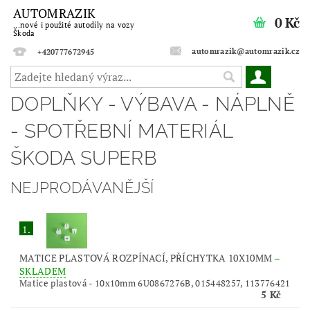
AUTOMRAZIK
0 Kč
...nové i použité autodíly na vozy
Škoda
automrazik@automrazik.cz
+420777672945
DOPLŇKY - VÝBAVA - NÁPLNĚ
- SPOTŘEBNÍ MATERIÁL
ŠKODA SUPERB
NEJPRODÁVANĚJŠÍ
1.
MATICE PLASTOVÁ ROZPÍNACÍ, PŘÍCHYTKA 10X10MM
–
SKLADEM
Matice plastová - 10x10mm 6U0867276B, 015448257, 113776421
5 Kč