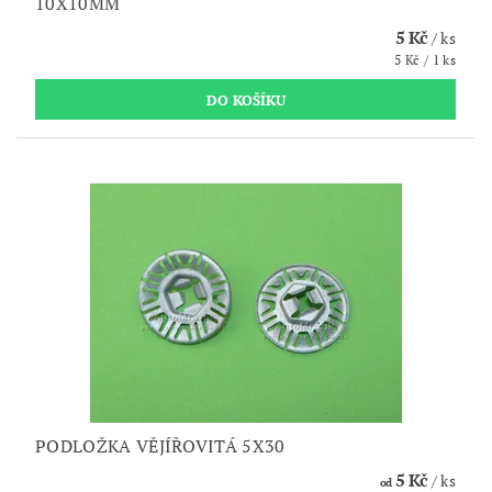
10X10MM
5 Kč
/ ks
5 Kč / 1 ks
PODLOŽKA VĚJÍŘOVITÁ 5X30
5 Kč
/ ks
od