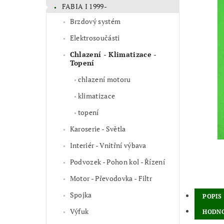
FABIA I 1999-
Brzdový systém
Elektrosoučásti
Chlazení - Klimatizace -
Topení
chlazení motoru
klimatizace
topení
Karoserie - Světla
Interiér - Vnitřní výbava
Podvozek - Pohon kol - Řízení
Motor - Převodovka - Filtr
Spojka
POPIS
Výfuk
HODNO