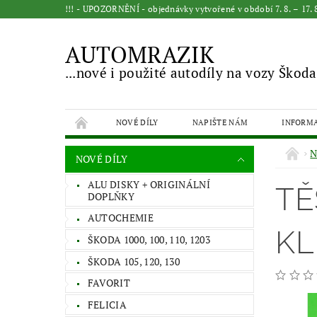
!!! - UPOZORNĚNÍ - objednávky vytvořené v období 7. 8. – 17
AUTOMRAZIK
...nové i použité autodíly na vozy Škoda
NOVÉ DÍLY
NAPIŠTE NÁM
INFORM
N
NOVÉ DÍLY
ALU DISKY + ORIGINÁLNÍ
TĚ
DOPLŇKY
AUTOCHEMIE
KL
ŠKODA 1000, 100, 110, 1203
ŠKODA 105, 120, 130
FAVORIT
FELICIA