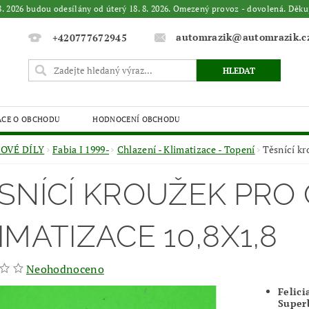
. 8. 2026 budou odesílány od úterý 18. 8. 2026. Omezený provoz - dovolená. 
automrazik@automrazik.c
+420777672945
ACE O OBCHODU
HODNOCENÍ OBCHODU
OVÉ DÍLY
Fabia I 1999-
Chlazení - Klimatizace - Topení
Těsnící kr
SNÍCÍ KROUŽEK PRO
IMATIZACE 10,8X1,8
Neohodnoceno
Felicia
Superb