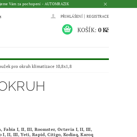
Děkujeme Vám za pochopení - AUTOMRAZIK
|
z
PŘIHLÁŠENÍ
REGISTRACE
KOŠÍK:
0 Kč
oužek pro okruh klimatizace 10,8x1,8
 OKRUH
, Fabia I, II, III, Roomster, Octavia I, II, III,
 I, II, III, Yeti, Rapid, Citigo, Kodiaq, Karoq