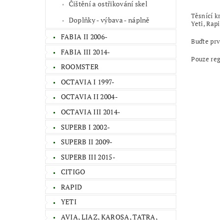
Čištění a ostřikování skel
Těsnící kr
Doplňky - výbava - náplně
Yeti, Rap
FABIA II 2006-
Buďte prv
FABIA III 2014-
Pouze re
ROOMSTER
OCTAVIA I 1997-
OCTAVIA II 2004-
OCTAVIA III 2014-
SUPERB I 2002-
SUPERB II 2009-
SUPERB III 2015-
CITIGO
RAPID
YETI
AVIA, LIAZ, KAROSA, TATRA,