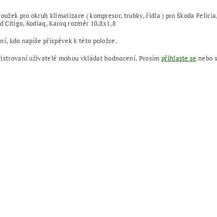
oužek pro okruh klimatizace ( kompresor, trubky, čidla ) pro Škoda Felicia, Fab
id Citigo, Kodiaq, Karoq rozměr 10,8x1,8
ní, kdo napíše příspěvek k této položce.
gistrovaní uživatelé mohou vkládat hodnocení. Prosím
přihlaste se
nebo 