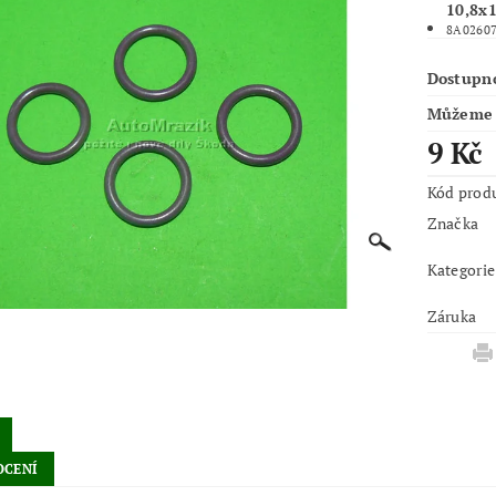
10,8x1
8A02607
Dostupn
Můžeme 
9 Kč
Kód prod
Značka
Kategorie
Záruka
CENÍ