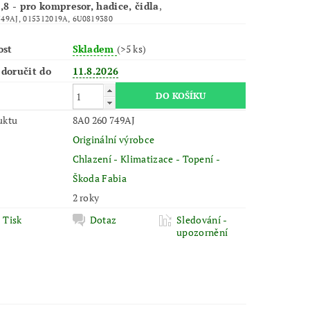
,8 - pro kompresor, hadice, čidla
,
49AJ, 015312019A, 6U0819380
ost
Skladem
(>5 ks)
doručit do
11.8.2026
uktu
8A0 260 749AJ
Originální výrobce
Chlazení - Klimatizace - Topení -
Škoda Fabia
2 roky
Tisk
Dotaz
Sledování -
upozornění