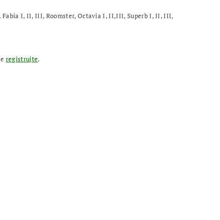
ia I, II, III, Roomster, Octavia I, II,III, Superb I, II, III,
se
registrujte
.