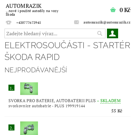
AUTOMRAZIK
0 Kč
...nové i použité autodíly na vozy
Škoda
automrazik@automrazik.cz
+420777672945
ELEKTROSOUČÁSTI - STARTÉR
ŠKODA RAPID
NEJPRODÁVANĚJŠÍ
1.
SVORKA PRO BATERIE, AUTOBATERII PLUS
–
SKLADEM
svorkovnice autobatrie - PLUS 199919144
55 Kč
2.