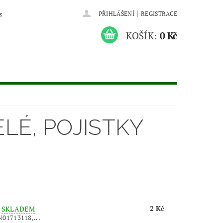
|
z
PŘIHLÁŠENÍ
REGISTRACE
KOŠÍK:
0 Kč
LÉ, POJISTKY
2 Kč
–
SKLADEM
N01713118,...