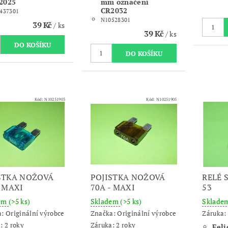
2025
mm označení
CR2032
437301
N10528301
39 Kč
/ ks
39 Kč
/ ks
Kód:
N10251903
Kód:
N10251905
STKA NOŽOVÁ
POJISTKA NOŽOVÁ
RELÉ 
- MAXI
70A - MAXI
53
dem
(>5 ks)
Skladem
(>5 ks)
Sklade
a:
Originální výrobce
Značka:
Originální výrobce
Záruka: 
: 2 roky
Záruka: 2 roky
Felic