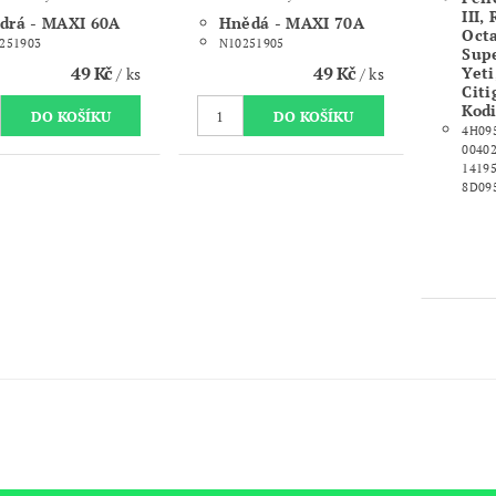
III,
drá - MAXI 60A
Hnědá - MAXI 70A
Octav
251903
N10251905
Super
49 Kč
49 Kč
Yeti
/ ks
/ ks
Citi
Kodi
4H095
00402
14195
8D09