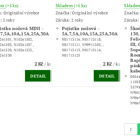
dem
(>5 ks)
Skladem
(>5 ks)
Sklade
a:
Originální výrobce
Značka:
Originální výrobce
Značka
: 2 roky
Záruka: 2 roky
Záruka: 
jistka nožová MINI -
Pojistka nožová -
Škod
,7,5A,10A,15A,25A,30A
5A,7,5A,10A,15A,25A,30A
130,
Felic
261501, N10261502,
N01713116, N01713118,
III, 
261503, N10261507 ,
N01713111, N90911303, ,
Supe
261520, N10261525,
N01713113, N01713114,
Room
261530
N01713125
Rapi
2 Kč
2 Kč
/ ks
/ ks
pásk
kab
DETAIL
DETAIL
00544
11503
35795
N9042
N9069
N906