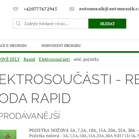
automrazik@automrazik.c
+420777672945
ACE O OBCHODU
HODNOCENÍ OBCHODU
OVÉ DÍLY
Rapid
Elektrosoučásti
relé, pojistky
EKTROSOUČÁSTI - RE
ODA RAPID
PRODÁVANĚJŠÍ
POJISTKA NOŽOVÁ 5A, 7,5A, 10A, 15A, 20A, 25A, 30A
Pojistka nožová - 5A,7,5A,10A,15A,25A,30A N01713116, 