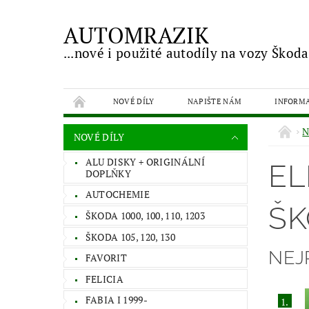
AUTOMRAZIK
...nové i použité autodíly na vozy Škoda
NOVÉ DÍLY
NAPIŠTE NÁM
INFORM
N
NOVÉ DÍLY
ALU DISKY + ORIGINÁLNÍ
EL
DOPLŇKY
AUTOCHEMIE
ŠK
ŠKODA 1000, 100, 110, 1203
ŠKODA 105, 120, 130
NEJ
FAVORIT
FELICIA
FABIA I 1999-
1.