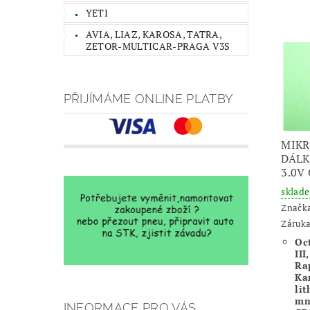
YETI
AVIA, LIAZ, KAROSA, TATRA,
ZETOR-MULTICAR-PRAGA V3S
PŘIJÍMÁME ONLINE PLATBY
MIKR
DÁLK
3.0V
sklad
Značk
Záruka
Oct
III
Ra
Ka
lit
mm
INFORMACE PRO VÁS