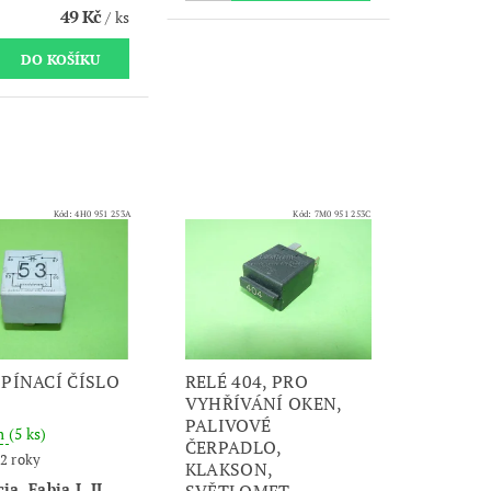
49 Kč
/ ks
Kód:
4H0 951 253A
Kód:
7M0 951 253C
SPÍNACÍ ČÍSLO
RELÉ 404, PRO
VYHŘÍVÁNÍ OKEN,
PALIVOVÉ
m
(5 ks)
ČERPADLO,
2 roky
KLAKSON,
ia, Fabia I, II,
SVĚTLOMET.....