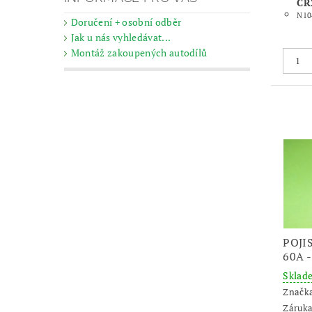
CR
N10
Doručení + osobní odběr
Jak u nás vyhledávat...
Montáž zakoupených autodílů
POJI
60A 
Skla
Značk
Záruka