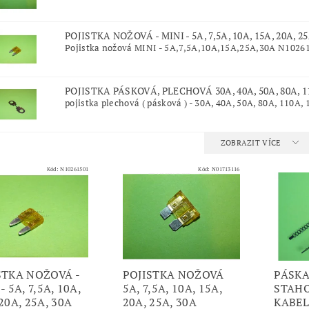
POJISTKA NOŽOVÁ - MINI - 5A, 7,5A, 10A, 15A, 20A, 2
Pojistka nožová MINI - 5A,7,5A,10A,15A,25A,30A N10261
POJISTKA PÁSKOVÁ, PLECHOVÁ 30A, 40A, 50A, 80A, 1
pojistka plechová ( pásková ) - 30A, 40A, 50A, 80A, 110A, 
ZOBRAZIT VÍCE
Kód:
N10261501
Kód:
N01713116
STKA NOŽOVÁ -
POJISTKA NOŽOVÁ
PÁSKA
- 5A, 7,5A, 10A,
5A, 7,5A, 10A, 15A,
STAHO
20A, 25A, 30A
20A, 25A, 30A
KABE