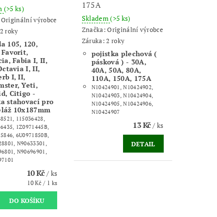
175A
m
(>5 ks)
Skladem
(>5 ks)
:
Originální výrobce
Značka:
Originální výrobce
2 roky
Záruka: 2 roky
a 105, 120,
 Favorit,
pojistka plechová (
ia, Fabia I, II,
pásková ) -
30A,
Octavia I, II,
40A, 50A, 80A,
rb I, II,
110A, 150A, 175A
ster, Yeti,
N10424901, N10424902,
d, Citigo -
N10424903, N10424904,
a stahovací pro
N10424905, N10424906,
eláž 10x187mm
N10424907
8521, 115036428,
13 Kč
/ ks
6435, 1Z0971445B,
5846, 6U0971850B,
DETAIL
8801, N90633301,
6801, N90696901,
97101
10 Kč
/ ks
10 Kč / 1 ks