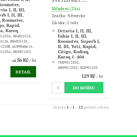
 Roomster,
Skladem
(2 ks)
ia I, II, III,
b I, II, III,
Značka:
Německo
, Roomster,
Záruka: 2 roky
go, Rapid,
a, Karoq
Octavia I, II, III,
Fabia I, II, III,
1253A, 004025125,
Roomster, Superb I,
5126, 004025133,
II, III, Yeti, Rapid,
1253B, 6U0906061A,
Citigo, Kodiaq,
51253A, 8K0951253
Karoq č. 404
56 Kč
/ ks
od
7M0951253C,
4H0951253C, 8Z0951253
DETAIL
129 Kč
/ ks
1
1
12
Stránka
z
-
položek celkem