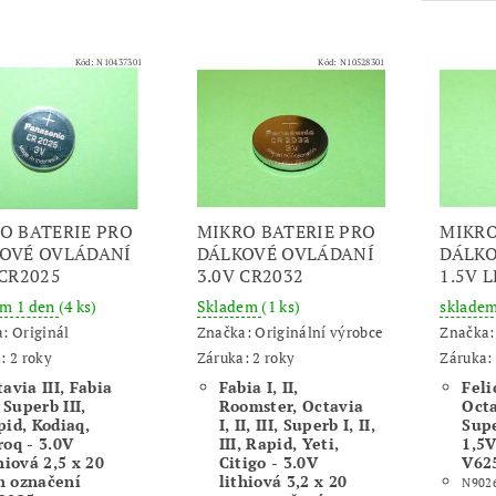
Kód:
N10437301
Kód:
N10528301
O BATERIE PRO
MIKRO BATERIE PRO
MIKRO
OVÉ OVLÁDANÍ
DÁLKOVÉ OVLÁDANÍ
DÁLKO
 CR2025
3.0V CR2032
1.5V 
em 1 den
(4 ks)
Skladem
(1 ks)
sklade
a:
Originál
Značka:
Originální výrobce
Značka
: 2 roky
Záruka: 2 roky
Záruka: 
avia III, Fabia
Fabia I, II,
Feli
, Superb III,
Roomster, Octavia
Octa
pid, Kodiaq,
I, II, III, Superb I, II,
Supe
roq - 3.0V
III, Rapid, Yeti,
1,5V
hiová 2,5 x 20
Citigo - 3.0V
V62
 označení
lithiová 3,2 x 20
N902