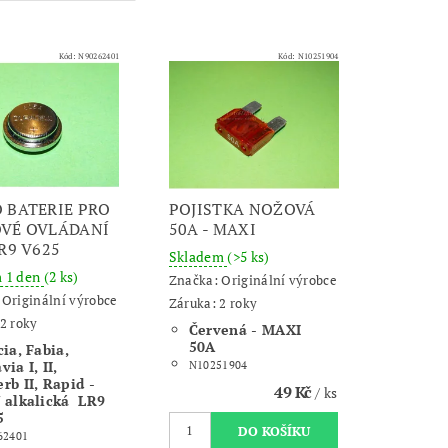
Kód:
N90262401
Kód:
N10251904
 BATERIE PRO
POJISTKA NOŽOVÁ
VÉ OVLÁDANÍ
50A - MAXI
LR9 V625
Skladem
(>5 ks)
m 1 den
(2 ks)
Značka:
Originální výrobce
:
Originální výrobce
Záruka: 2 roky
2 roky
Červená - MAXI
50A
cia, Fabia,
via I, II,
N10251904
rb II, Rapid -
49 Kč
/ ks
 alkalická LR9
5
62401