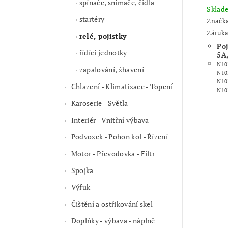
spínače, snímače, čidla
Skla
startéry
Značk
Záruka
relé, pojistky
Po
řídící jednotky
5A
N10
zapalování, žhavení
N10
N10
Chlazení - Klimatizace - Topení
N10
Karoserie - Světla
Interiér - Vnitřní výbava
Podvozek - Pohon kol - Řízení
Motor - Převodovka - Filtr
Spojka
Výfuk
Čištění a ostřikování skel
Doplňky - výbava - náplně