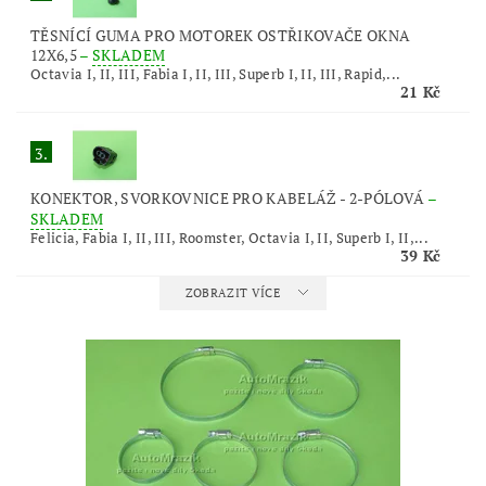
TĚSNÍCÍ GUMA PRO MOTOREK OSTŘIKOVAČE OKNA
12X6,5
–
SKLADEM
Octavia I, II, III, Fabia I, II, III, Superb I, II, III, Rapid,...
21 Kč
3.
KONEKTOR, SVORKOVNICE PRO KABELÁŽ - 2-PÓLOVÁ
–
SKLADEM
Felicia, Fabia I, II, III, Roomster, Octavia I, II, Superb I, II,...
39 Kč
ZOBRAZIT VÍCE