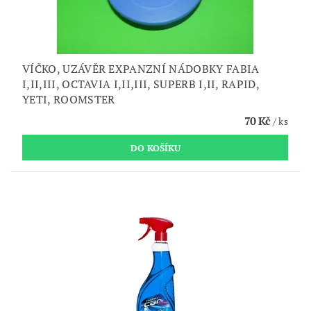
VÍČKO, UZÁVĚR EXPANZNÍ NÁDOBKY FABIA
I,II,III, OCTAVIA I,II,III, SUPERB I,II, RAPID,
YETI, ROOMSTER
70 Kč
/ ks