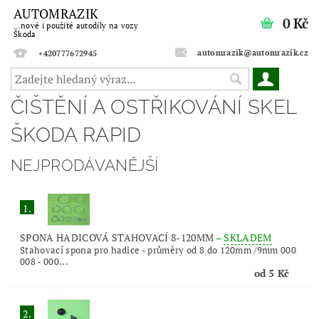
AUTOMRAZIK
0 Kč
...nové i použité autodíly na vozy
Škoda
automrazik@automrazik.cz
+420777672945
ČIŠTĚNÍ A OSTŘIKOVÁNÍ SKEL
ŠKODA RAPID
NEJPRODÁVANĚJŠÍ
1.
SPONA HADICOVÁ STAHOVACÍ 8-120MM
–
SKLADEM
Stahovací spona pro hadice - průměry od 8 do 120mm /9mm 000
008 - 000...
od 5 Kč
2.