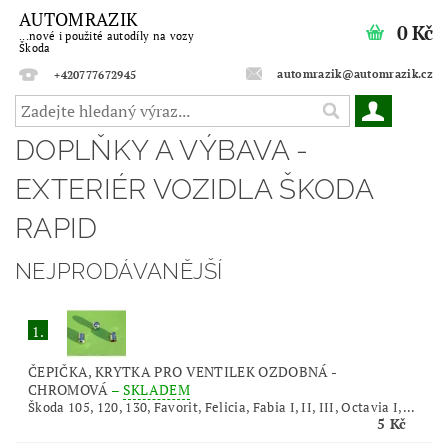
AUTOMRAZIK
0 Kč
...nové i použité autodíly na vozy
Škoda
automrazik@automrazik.cz
+420777672945
DOPLŇKY A VÝBAVA -
EXTERIÉR VOZIDLA ŠKODA
RAPID
NEJPRODÁVANĚJŠÍ
1.
ČEPIČKA, KRYTKA PRO VENTILEK OZDOBNÁ -
CHROMOVÁ
–
SKLADEM
Škoda 105, 120, 130, Favorit, Felicia, Fabia I, II, III, Octavia I,...
5 Kč