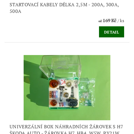
STARTOVACÍ KABELY DÉLKA 2,5M - 200A, 300A,
500A
169 Kč
/ ks
od
DETAIL
UNIVERZÁLNÍ BOX NÁHRADNÍCH ŽÁROVEK S H7
ŠKODA AUTO - ŽÁROVKA H7, HB4, W5W, PY21W,