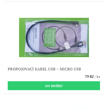
PROPOJOVACÍ KABEL USB – MICRO USB
79 Kč
/ ks