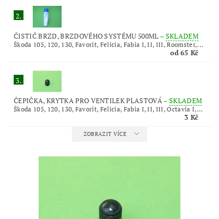
2.
ČISTIČ BRZD, BRZDOVÉHO SYSTÉMU 500ML
–
SKLADEM
Škoda 105, 120, 130, Favorit, Felicia, Fabia I, II, III, Roomster,...
od 65 Kč
3.
ČEPIČKA, KRYTKA PRO VENTILEK PLASTOVÁ
–
SKLADEM
Škoda 105, 120, 130, Favorit, Felicia, Fabia I, II, III, Octavia I,...
3 Kč
ZOBRAZIT VÍCE