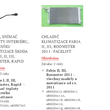
, SNÍMAČ
CHLADIČ
TY INTERIÉRU,
KLIMATIZACE FABIA
RNÍKU
II, III, ROOMSTER
TIZACE ŠKODA
2011- FACELIFT
, II, III,
Objednáno
TER, RAPID
Záruka: 2 roky
áno
Fabia II, III,
2 roky
Roomster 2011 -
všechny modely a
 I, II, III,
motorizace od r.v.
mster, Rapid -
2011
ač teploty
6R0820411J, 6R0820411,
arníku
6R0820411AA,
atizace
6R0820411D, 6R0820411E,
07543D,
6R0820411G,
07543A, 6RD907543
6R0820411Q, 6R0820411R,