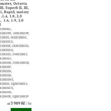
omster, Octavia
 III, Superb II, III,
ti, Rapid, motory
 ,1.4, 1.8, 2.0
, 1.6, 1.9, 2.0
I
820808A,
820859H, 1K0820859P,
820803, 5K0820803C,
820803CX,
820803E, 5K0820803G,
820803GX,
820803X, 5N0820803,
820803A,
820803B, 5N0820803E,
820803F,
820803G,
820803H,
820803HX,
820803, 5Q0820803A,
820803CX,
820803D,
820803E, 5Q0820803F
3 989 Kč
/ ks
od