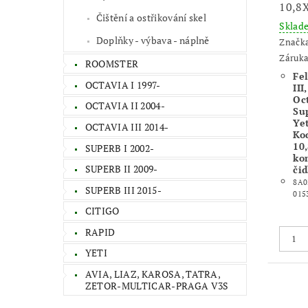
10,8
Čištění a ostřikování skel
Skla
Doplňky - výbava - náplně
Značk
Záruka
ROOMSTER
Fel
OCTAVIA I 1997-
III
Oct
OCTAVIA II 2004-
Sup
Yet
OCTAVIA III 2014-
Ko
10,
SUPERB I 2002-
ko
SUPERB II 2009-
čid
8A0
SUPERB III 2015-
015
CITIGO
RAPID
YETI
AVIA, LIAZ, KAROSA, TATRA,
ZETOR-MULTICAR-PRAGA V3S