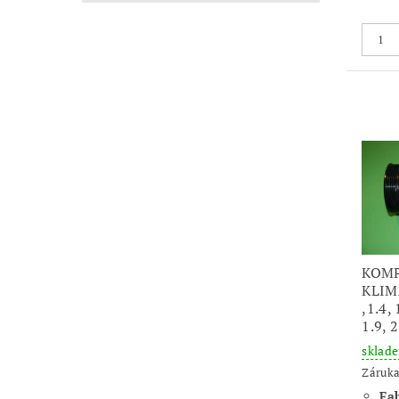
KOM
KLIM
,1.4, 
1.9, 
sklad
Záruka
Fab