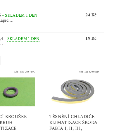
24 Kč
5
–
SKLADEM 1 DEN
Rapid,...
19 Kč
,4
–
SKLADEM 1 DEN
..
Kód:
3D0 260 749C
Kód:
321 820 061D
CÍ KROUŽEK
TĚSNĚNÍ CHLADIČE
OKRUH
KLIMATIZACE ŠKODA
TIZACE
FABIA I, II, III,