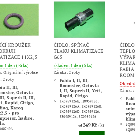
ÍCÍ KROUŽEK
ČIDLO, SPÍNAČ
ČIDLO
 OKRUH
TLAKU KLIMATIZACE
TEPLO
ATIZACE 11X2,5
G65
VÝPA
KLIMA
em 1 den
(>5 ks)
skladem 1 den
(5 ks)
FABIA I
a:
Originální výrobce
Záruka: 2 roky
ROOMS
: 2 roky
Fabia I, II, III,
Objedn
Roomster, Octavia
ia II, III,
I, II, Superb II, Yeti,
Záruka: 
omster, Octavia
Rapid, Citigo
 III, Superb II, III,
Fabia
1K0959126E, 1J0959126,
i, Rapid, Citigo,
Roo
1K0959126A, 1K0959126B,
diaq, Karoq
sním
1K0959126D, 5K0959126,
2,5 - pro
výp
8E0959126, 8Z0959126
mpresor, hadice,
klim
la
,
249 Kč
/ ks
6Q09
od
260749A
6Q09