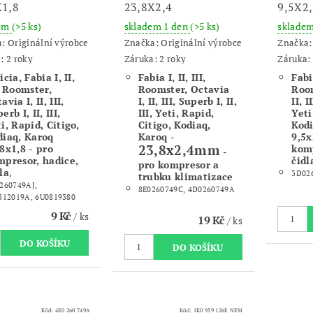
X1,8
23,8X2,4
9,5X2
dem
(>5 ks)
skladem 1 den
(>5 ks)
sklade
a:
Originální výrobce
Značka:
Originální výrobce
Značka
: 2 roky
Záruka: 2 roky
Záruka: 
icia, Fabia I, II,
Fabia I, II, III,
Fabia
, Roomster,
Roomster, Octavia
Room
avia I, II, III,
I, II, III, Superb I, II,
II, I
erb I, II, III,
III, Yeti, Rapid,
Yeti
i, Rapid, Citigo,
Citigo, Kodiaq,
Kodi
diaq, Karoq
Karoq -
9,5x
8x1,8 - pro
23,8x2,4mm
komp
-
mpresor, hadice,
čidl
pro kompresor a
la
,
3D02
trubku klimatizace
260749AJ,
8E0260749C, 4D0260749A
312019A, 6U0819380
9 Kč
/ ks
19 Kč
/ ks
Kód:
4E0 260 749A
Kód:
1K0 959 126E NEM