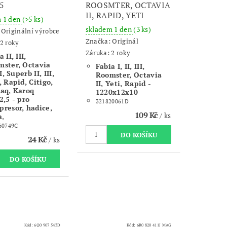
,5
ROOSMTER, OCTAVIA
II, RAPID, YETI
m 1 den
(>5 ks)
skladem 1 den
(3 ks)
:
Originální výrobce
Značka:
Originál
2 roky
Záruka: 2 roky
 II, III,
ster, Octavia
Fabia I, II, III,
II, Superb II, III,
Roomster, Octavia
, Rapid, Citigo,
II, Yeti, Rapid -
aq, Karoq
1220x12x10
2,5 - pro
321820061D
resor, hadice,
109 Kč
/ ks
a
,
60749C
24 Kč
/ ks
Kód:
6Q0 907 543D
Kód:
6R0 820 411J MAG