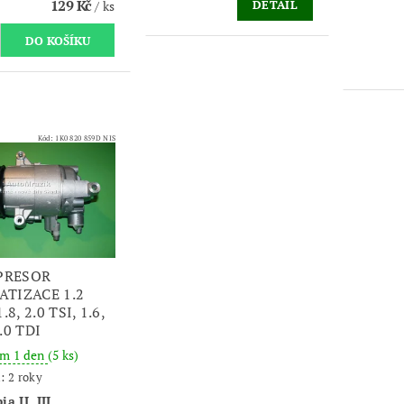
129 Kč
DETAIL
/ ks
Kód:
1K0 820 859D NIS
PRESOR
ATIZACE 1.2
1.8, 2.0 TSI, 1.6,
2.0 TDI
em 1 den
(5 ks)
: 2 roky
ia II, III,