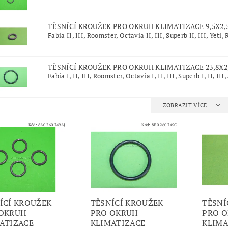
TĚSNÍCÍ KROUŽEK PRO OKRUH KLIMATIZACE 9,5X2,
Fabia II, III, Roomster, Octavia II, III, Superb II, III, Yeti, 
TĚSNÍCÍ KROUŽEK PRO OKRUH KLIMATIZACE 23,8X2
Fabia I, II, III, Roomster, Octavia I, II, III, Superb I, II, III,.
ZOBRAZIT VÍCE
Kód:
8A0 260 749AJ
Kód:
8E0 260 749C
ÍCÍ KROUŽEK
TĚSNÍCÍ KROUŽEK
TĚSNÍ
 OKRUH
PRO OKRUH
PRO 
ATIZACE
KLIMATIZACE
KLIMA