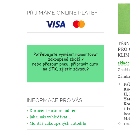
PŘIJÍMÁME ONLINE PLATBY
TĚSN
PRO
KLIM
sklad
Značk
Záruka
Fab
Ro
II,
Yet
INFORMACE PRO VÁS
Ko
11x
Doručení + osobní odběr
ko
Jak u nás vyhledávat...
čid
Montáž zakoupených autodílů
4E0