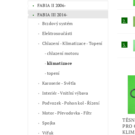
FABIA II 2006-
FABIA III 2014-
2.
Brzdový systém
Elektrosoučásti
Chlazení - Klimatizace - Topení
3.
chlazení motoru
klimatizace
topení
Karoserie - Světla
Interiér - Vnitřní výbava
Podvozek - Pohon kol - Řízení
Motor - Převodovka - Filtr
TĚSN
Spojka
PRO
KLIM
Výfuk