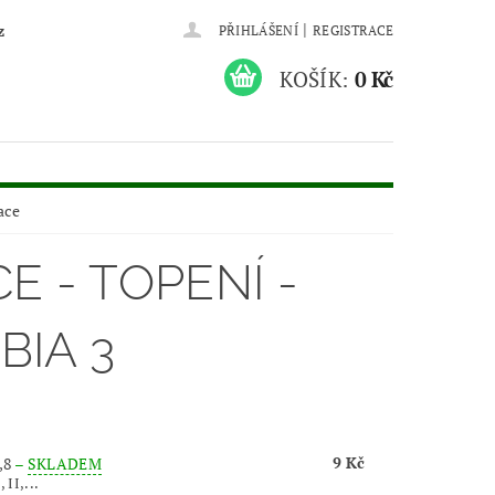
|
z
PŘIHLÁŠENÍ
REGISTRACE
KOŠÍK:
0 Kč
ace
E - TOPENÍ -
BIA 3
9 Kč
,8
–
SKLADEM
 II,...