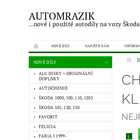
AUTOMRAZIK
...nové i použité autodíly na vozy Škoda
NOVÉ DÍLY
NAPIŠTE NÁM
INFORM
N
NOVÉ DÍLY
ALU DISKY + ORIGINÁLNÍ
CH
DOPLŇKY
AUTOCHEMIE
KL
ŠKODA 1000, 100, 110, 1203
ŠKODA 105, 120, 130
NEJ
FAVORIT
FELICIA
FABIA I 1999-
1.