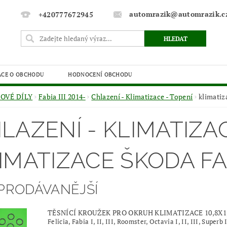
automrazik@automrazik.c
+420777672945
ACE O OBCHODU
HODNOCENÍ OBCHODU
OVÉ DÍLY
Fabia III 2014-
Chlazení - Klimatizace - Topení
klimatiz
LAZENÍ - KLIMATIZAC
IMATIZACE ŠKODA FA
PRODÁVANĚJŠÍ
TĚSNÍCÍ KROUŽEK PRO OKRUH KLIMATIZACE 10,8X1
Felicia, Fabia I, II, III, Roomster, Octavia I, II, III, Superb I,