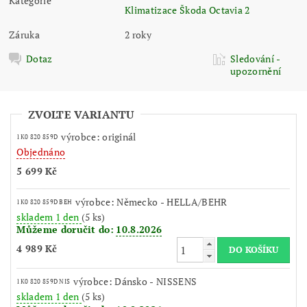
Kategorie
Klimatizace Škoda Octavia 2
Záruka
2 roky
Dotaz
Sledování -
upozornění
ZVOLTE VARIANTU
výrobce: originál
1K0 820 859D
Objednáno
5 699 Kč
výrobce: Německo - HELLA/BEHR
1K0 820 859D BEH
skladem 1 den
(5 ks)
Můžeme doručit do:
10.8.2026
4 989 Kč
výrobce: Dánsko - NISSENS
1K0 820 859D NIS
skladem 1 den
(5 ks)