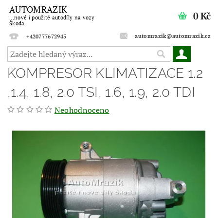
AUTOMRAZIK
0 Kč
...nové i použité autodíly na vozy
Škoda
automrazik@automrazik.cz
+420777672945
KOMPRESOR KLIMATIZACE 1.2
,1.4, 1.8, 2.0 TSI, 1.6, 1.9, 2.0 TDI
Neohodnoceno