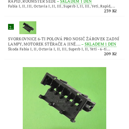
RAPID, ROOMSTER ŠEDÉ
–
SKLADEM 1 DEN
Fabia I, II, III, Octavia I, II, III, Superb I, II, III, Yeti, Rapid,...
239 Kč
2.
SVORKOVNICE 6-TI POLOVÁ PRO NOSIČ ŽÁROVEK ZADNÍ
LAMPY, MOTOREK STĚRAČE A JINÉ....
–
SKLADEM 1 DEN
Škoda Fabia I, II, Octavia I, II, III, Superb I, II, Yeti - 6-ti...
209 Kč