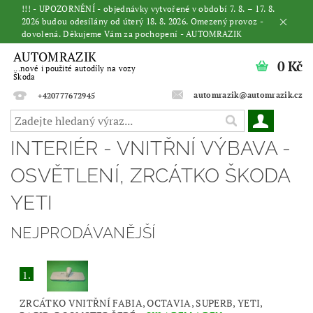
!!! - UPOZORNĚNÍ - objednávky vytvořené v období 7. 8. – 17. 8.
2026 budou odesílány od úterý 18. 8. 2026. Omezený provoz -
dovolená. Děkujeme Vám za pochopení - AUTOMRAZIK
AUTOMRAZIK
0 Kč
...nové i použité autodíly na vozy
Škoda
automrazik@automrazik.cz
+420777672945
INTERIÉR - VNITŘNÍ VÝBAVA -
OSVĚTLENÍ, ZRCÁTKO ŠKODA
YETI
NEJPRODÁVANĚJŠÍ
1.
ZRCÁTKO VNITŘNÍ FABIA, OCTAVIA, SUPERB, YETI,