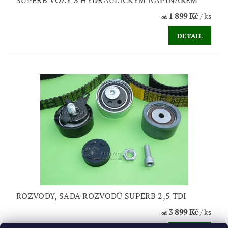
SUPERB VOZY S HYDRAULICKÝM NAPÍNÁKEM
1 899 Kč
/ ks
od
DETAIL
ROZVODY, SADA ROZVODŮ SUPERB 2,5 TDI
3 899 Kč
/ ks
od