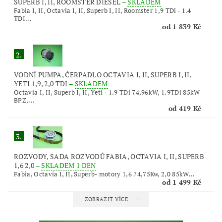
SUPERB I, II, ROOMSTER DIESEL
–
SKLADEM
Fabia I, II, Octavia I, II, Superb I, II, Roomster 1,9 TDi - 1.4
TDI...
od 1 839 Kč
2.
VODNÍ PUMPA, ČERPADLO OCTAVIA I, II, SUPERB I, II,
YETI 1,9, 2,0 TDI
–
SKLADEM
Octavia I, II, Superb I, II, Yeti - 1.9 TDi 74,96kW, 1.9TDi 85kW
BPZ,...
od 419 Kč
3.
ROZVODY, SADA ROZVODŮ FABIA, OCTAVIA I, II, SUPERB
1,6 2,0
–
SKLADEM 1 DEN
Fabia, Octavia I, II, Superb- motory 1,6 74,75Kw, 2,0 85kW...
od 1 499 Kč
ZOBRAZIT VÍCE