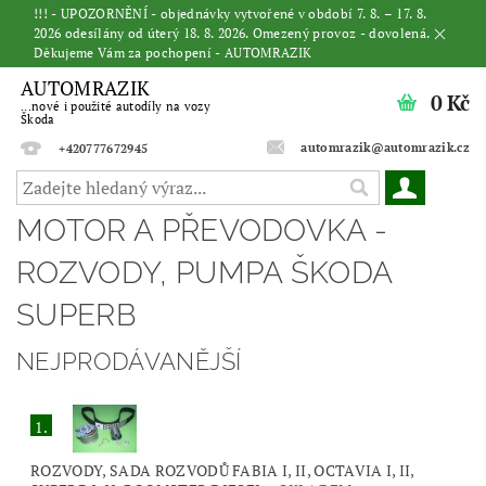
!!! - UPOZORNĚNÍ - objednávky vytvořené v období 7. 8. – 17. 8.
2026 odesílány od úterý 18. 8. 2026. Omezený provoz - dovolená.
Děkujeme Vám za pochopení - AUTOMRAZIK
AUTOMRAZIK
0 Kč
...nové i použité autodíly na vozy
Škoda
automrazik@automrazik.cz
+420777672945
MOTOR A PŘEVODOVKA -
ROZVODY, PUMPA ŠKODA
SUPERB
NEJPRODÁVANĚJŠÍ
1.
ROZVODY, SADA ROZVODŮ FABIA I, II, OCTAVIA I, II,