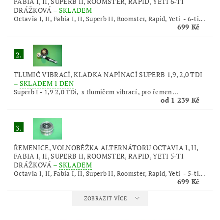
FABIA I, II, SUPERB II, ROOMSTER, RAPID, YETI 6-TI
DRÁŽKOVÁ
–
SKLADEM
Octavia I, II, Fabia I, II, Superb II, Roomster, Rapid, Yeti - 6-ti...
699 Kč
2.
TLUMIČ VIBRACÍ, KLADKA NAPÍNACÍ SUPERB 1,9, 2,0 TDI
–
SKLADEM 1 DEN
Superb I - 1,9 2,0 TDi, s tlumičem vibrací , pro řemen...
od 1 239 Kč
3.
ŘEMENICE, VOLNOBĚŽKA ALTERNÁTORU OCTAVIA I, II,
FABIA I, II, SUPERB II, ROOMSTER, RAPID, YETI 5-TI
DRÁŽKOVÁ
–
SKLADEM
Octavia I, II, Fabia I, II, Superb II, Roomster, Rapid, Yeti - 5-ti...
699 Kč
ZOBRAZIT VÍCE