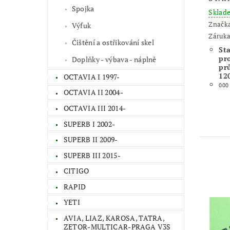
Spojka
Skla
Značk
Výfuk
Záruka
Čištění a ostřikování skel
St
pro
Doplňky - výbava - náplně
pr
12
OCTAVIA I 1997-
000
OCTAVIA II 2004-
OCTAVIA III 2014-
SUPERB I 2002-
SUPERB II 2009-
SUPERB III 2015-
CITIGO
RAPID
YETI
AVIA, LIAZ, KAROSA, TATRA,
ZETOR-MULTICAR-PRAGA V3S