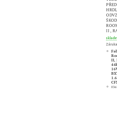
PŘED
HRD
ODV
ŠKODA
ROOM
II , 
sklad
Záruka
Fab
Ro
II,
44
16
BX
1.
CF
036