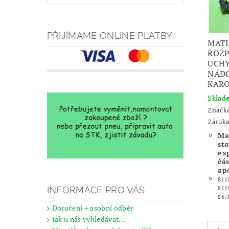
PŘIJÍMÁME ONLINE PLATBY
MATI
ROZP
UCHY
NÁDO
KARO
Skla
Značk
Záruka
Ma
sta
ex
čás
apo
811
INFORMACE PRO VÁS
811
867
Doručení + osobní odběr
Jak u nás vyhledávat...