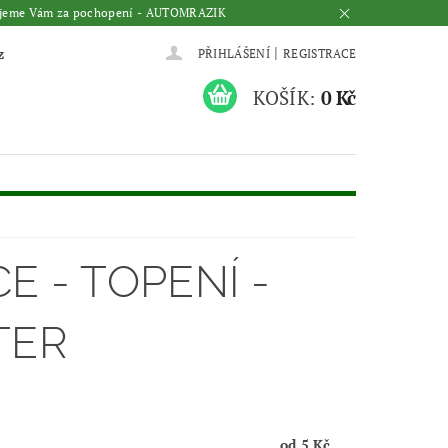
Děkujeme Vám za pochopení - AUTOMRAZIK
|
z
PŘIHLÁŠENÍ
REGISTRACE
KOŠÍK:
0 Kč
E - TOPENÍ -
TER
od 5 Kč