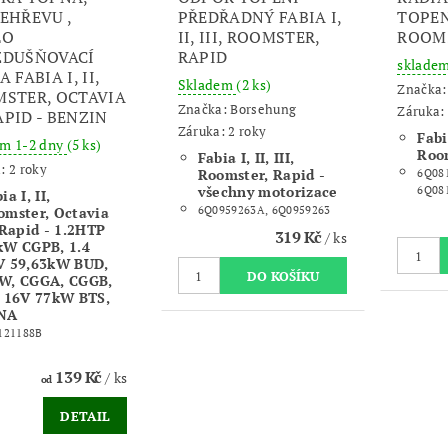
EHŘEVU ,
PŘEDŘADNÝ FABIA I,
TOPENÍ
LO
II, III, ROOMSTER,
ROOMS
ZDUŠŇOVACÍ
RAPID
sklade
 FABIA I, II,
Skladem
(2 ks)
Značka
STER, OCTAVIA
Značka:
Borsehung
Záruka: 
RAPID - BENZIN
Záruka: 2 roky
Fabia
em 1-2 dny
(5 ks)
Roo
Fabia I, II, III,
: 2 roky
Roomster, Rapid -
6Q081
všechny motorizace
6Q08
ia I, II,
omster, Octavia
6Q0959263A, 6Q0959263
 Rapid -
1.2HTP
319 Kč
/ ks
kW CGPB, 1.4
V 59,63kW BUD,
W, CGGA, CGGB,
6 16V 77kW BTS,
NA
121188B
139 Kč
/ ks
od
DETAIL