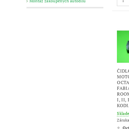
Montáž zakoupených autodílů
ČIDL
MOT
OCTAV
FABIA
ROOM
I, II,
KODI
Skla
Záruka
Oct