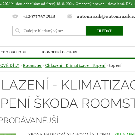
. 8. 2026 budou odesílány od úterý 18. 8. 2026. Omezený provoz - dovolená. 
automrazik@automrazik.c
+420777672945
ACE O OBCHODU
HODNOCENÍ OBCHODU
OVÉ DÍLY
Roomster
Chlazení - Klimatizace - Topení
topení
LAZENÍ - KLIMATIZAC
PENÍ ŠKODA ROOMS
PRODÁVANĚJŠÍ
SPONA HADICOVÁ STAHOVACÍ 8-120MM
–
SKLADEM