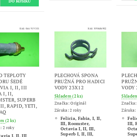
Kód:
06A 919 501
Kód:
N90686902
O TEPLOTY
PLECHOVÁ SPONA
PLEC
ORU ŠEDÉ
PRUŽNÁ PRO HADICI
PRUŽN
IA I, II, III
VODY 23X12
VODY 
 I, II,
Skladem
(2 ks)
Sklade
STER, SUPERB
Značka:
Originál
Značka
 III, RAPID, YETI,
Záruka: 2 roky
Záruka: 
AQ
Felicia, Fabia, I, II,
Felic
dem
(2 ks)
III, Roomster,
III,
: 2 roky
Octavia I, II, III,
Octav
Superb I, II, III,
Super
avia I, II, III