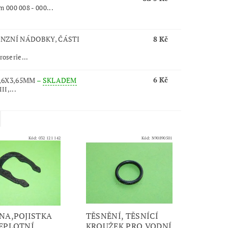
 000 008 - 000...
ANZNÍ NÁDOBKY, ČÁSTI
8 Kč
roserie...
6 Kč
,6X3,65MM
–
SKLADEM
II,...
Kód:
032 121 142
Kód:
N90890501
NA,POJISTKA
TĚSNĚNÍ, TĚSNÍCÍ
EPLOTNÍ
KROUŽEK PRO VODNÍ