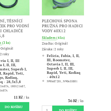
NÍ, TĚSNÍCÍ
PLECHOVÁ SPONA
EK PRO VODNÍ
PRUŽNÁ PRO HADICI
I CHLADIČE
VODY 40X12
3,8
Skladem
(4 ks)
m
(3 ks)
Značka:
Originál
:
Originál
Záruka: 2 roky
2 roky
Felicia, Fabia, I, II,
III, Roomster,
ia I, II, III
Octavia I, II, III,
 I, II, III,
Superb I, II, III,
ster, Superb I,
Rapid, Yeti, Kodiaq
II, Rapid, Yeti,
- 40x12
go, Kodiaq,
q - 28,5x3,8
N90687201, N90655801
1687A, 1H0121687,
21687A
11 Kč
/ ks
36 Kč
/ ks