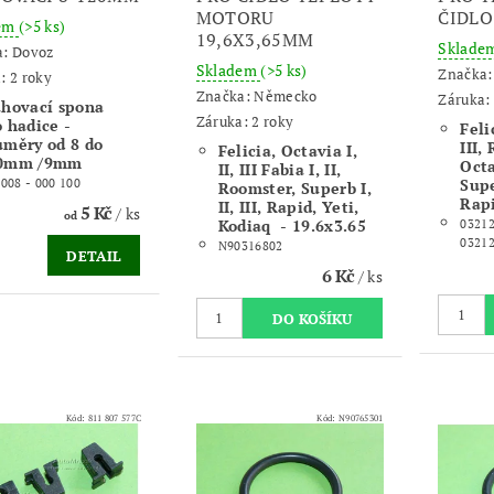
MOTORU
ČIDLO
dem
(>5 ks)
19,6X3,65MM
Sklade
a:
Dovoz
Skladem
(>5 ks)
Značka
: 2 roky
Značka:
Německo
Záruka: 
ahovací spona
Záruka: 2 roky
 hadice -
Felic
ůměry od 8 do
III,
Felicia, Octavia I,
0mm /9mm
Octav
II, III Fabia I, II,
Super
 008 - 000 100
Roomster, Superb I,
Rapi
II, III, Rapid, Yeti,
5 Kč
/ ks
od
Kodiaq - 19.6x3.65
03212
0321
N90316802
DETAIL
6 Kč
/ ks
Kód:
811 807 577C
Kód:
N90765301