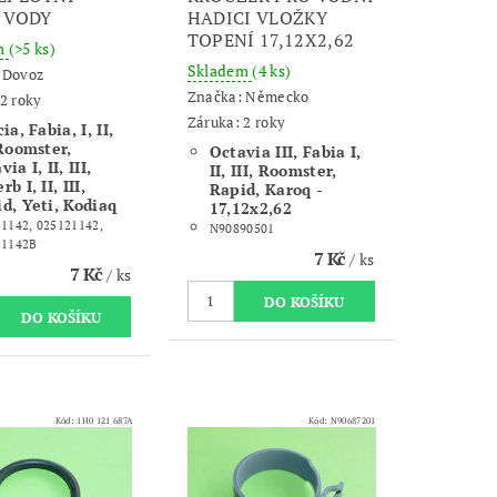
 VODY
HADICI VLOŽKY
TOPENÍ 17,12X2,62
m
(>5 ks)
Skladem
(4 ks)
:
Dovoz
Značka:
Německo
2 roky
Záruka: 2 roky
ia, Fabia, I, II,
 Roomster,
Octavia III, Fabia I,
ia I, II, III,
II, III, Roomster,
b I, II, III,
Rapid, Karoq -
d, Yeti, Kodiaq
17,12x2,62
1142, 025121142,
N90890501
21142B
7 Kč
/ ks
7 Kč
/ ks
Kód:
1H0 121 687A
Kód:
N90687201