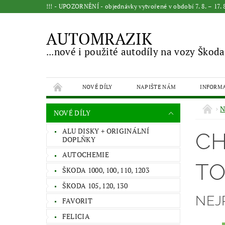
!!! - UPOZORNĚNÍ - objednávky vytvořené v období 7. 8. – 17
AUTOMRAZIK
...nové i použité autodíly na vozy Škoda
NOVÉ DÍLY
NAPIŠTE NÁM
INFORM
N
NOVÉ DÍLY
ALU DISKY + ORIGINÁLNÍ
CH
DOPLŇKY
AUTOCHEMIE
TO
ŠKODA 1000, 100, 110, 1203
ŠKODA 105, 120, 130
NEJ
FAVORIT
FELICIA