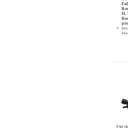
Fab
Ro
II,
Kod
pi
06A
06A
TRUB