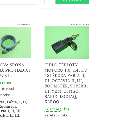
Kód:
N90687001
Kód:
03F 919 501B
HOVÁ SPONA
ČIDLO TEPLOTY
Á PRO HADICI
MOTORU 1.0, 1.4, 1.8
27X12
TSI ŠKODA FABIA II,
III, OCTAVIA II, III,
m
(4 ks)
ROOMSTER, SUPERB
:
Originál
III, YETI, CITIGO,
2 roky
RAPID, KODIAQ,
KAROQ
ia, Fabia, I, II,
 Roomster,
Skladem
(5 ks)
ia I, II, III,
b I, II, III,
Záruka: 2 roky