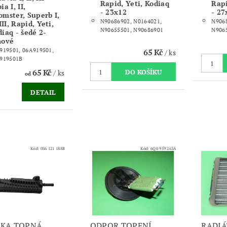
Rapid, Yeti, Kodiaq
Rapi
ia I, II,
- 23x12
- 27
omster, Superb I,
N90686902, N0164021,
N9068
 III, Rapid, Yeti,
N90655501, N90686901
N906
iaq - šedé 2-
nové
65 Kč
919501, 06A919501,
/ ks
919501B
65 Kč
/ ks
od
DETAIL
Kód:
036 121 188B
Kód:
6Q0 959 263A
KA TOPNÁ,
ODPOR TOPENÍ
RADIÁ