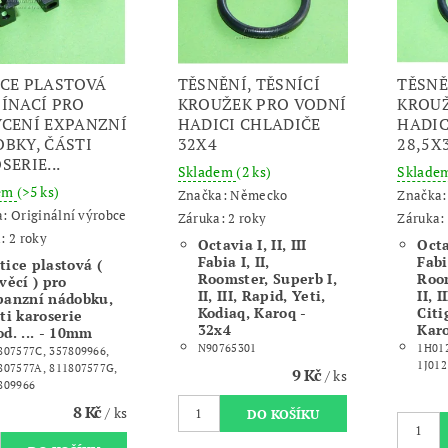
CE PLASTOVÁ
TĚSNĚNÍ, TĚSNÍCÍ
TĚSNĚ
ÍNACÍ PRO
KROUŽEK PRO VODNÍ
KROUŽ
CENÍ EXPANZNÍ
HADICI CHLADIČE
HADIC
BKY, ČÁSTI
32X4
28,5X
SERIE...
Skladem
(2 ks)
Sklade
dem
(>5 ks)
Značka:
Německo
Značka
a:
Originální výrobce
Záruka: 2 roky
Záruka: 
: 2 roky
Octavia I, II, III
Octav
Fabia I, II,
Fabia
tice plastová (
Roomster, Superb I,
Room
věcí ) pro
II, III, Rapid, Yeti,
II, I
panzní nádobku,
Kodiaq, Karoq -
Citi
ti karoserie
32x4
Karo
d. ... - 10mm
N90765301
1H012
807577C, 357809966,
1J01
807577A, 811807577G,
9 Kč
/ ks
809966
8 Kč
/ ks