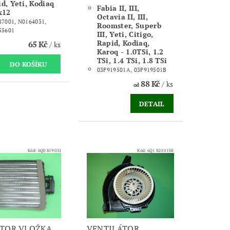
d, Yeti, Kodiaq
Fabia II, III,
x12
Octavia II, III,
7001, N0164031,
Roomster, Superb
55601
III, Yeti, Citigo,
Rapid, Kodiaq,
65 Kč
/ ks
Karoq - 1.0TSi, 1.2
TSi, 1.4 TSi, 1.8 TSi
03F919501A, 03F919501B
88 Kč
/ ks
od
DETAIL
Kód:
6Q0 819 031
Kód:
6Q1 820 015H
TOR VLOŽKA
VENTILÁTOR,