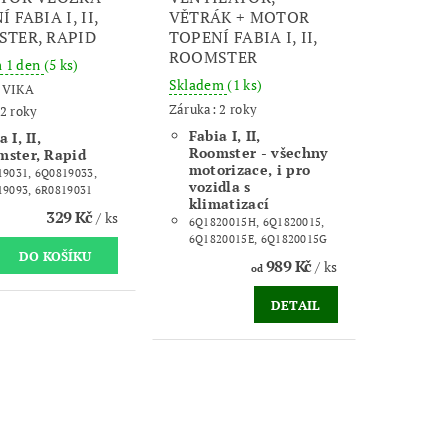
 FABIA I, II,
VĚTRÁK + MOTOR
TER, RAPID
TOPENÍ FABIA I, II,
ROOMSTER
m 1 den
(5 ks)
Skladem
(1 ks)
:
VIKA
Záruka: 2 roky
2 roky
Fabia I, II,
 I, II,
Roomster - všechny
mster, Rapid
motorizace, i pro
9031, 6Q0819033,
vozidla s
19093, 6R0819031
klimatizací
329 Kč
/ ks
6Q1820015H, 6Q1820015,
6Q1820015E, 6Q1820015G
989 Kč
/ ks
od
DETAIL