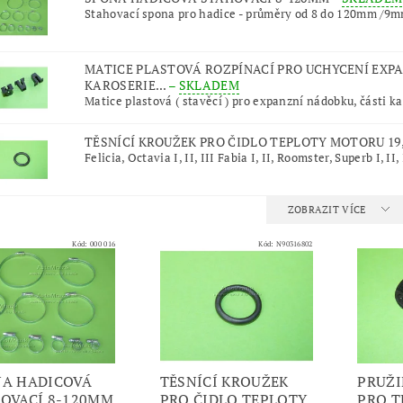
Stahovací spona pro hadice - průměry od 8 do 120mm /9mm
MATICE PLASTOVÁ ROZPÍNACÍ PRO UCHYCENÍ EXP
KAROSERIE...
–
SKLADEM
Matice plastová ( stavěcí ) pro expanzní nádobku, části ka
TĚSNÍCÍ KROUŽEK PRO ČIDLO TEPLOTY MOTORU 19
Felicia, Octavia I, II, III Fabia I, II, Roomster, Superb I, II, I
ZOBRAZIT VÍCE
Kód:
000 016
Kód:
N90316802
A HADICOVÁ
TĚSNÍCÍ KROUŽEK
PRUŽI
OVACÍ 8-120MM
PRO ČIDLO TEPLOTY
PRO T