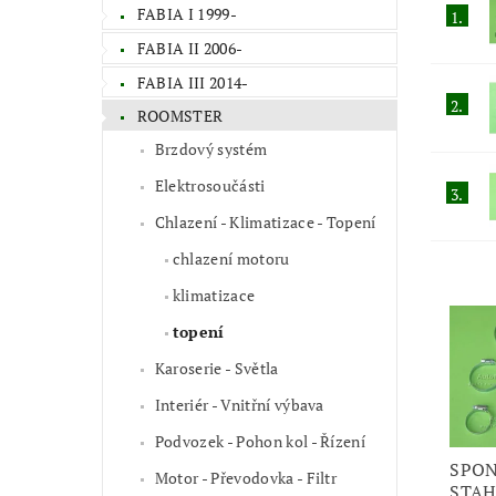
FABIA I 1999-
1.
FABIA II 2006-
FABIA III 2014-
2.
ROOMSTER
Brzdový systém
Elektrosoučásti
3.
Chlazení - Klimatizace - Topení
chlazení motoru
klimatizace
topení
Karoserie - Světla
Interiér - Vnitřní výbava
Podvozek - Pohon kol - Řízení
SPON
Motor - Převodovka - Filtr
STAH