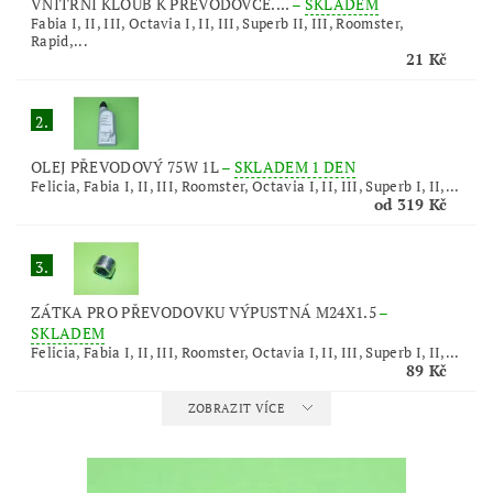
VNITŘNÍ KLOUB K PŘEVODOVCE....
–
SKLADEM
Fabia I, II, III, Octavia I, II, III, Superb II, III, Roomster,
Rapid,...
21 Kč
2.
OLEJ PŘEVODOVÝ 75W 1L
–
SKLADEM 1 DEN
Felicia, Fabia I, II, III, Roomster, Octavia I, II, III, Superb I, II,...
od 319 Kč
3.
ZÁTKA PRO PŘEVODOVKU VÝPUSTNÁ M24X1.5
–
SKLADEM
Felicia, Fabia I, II, III, Roomster, Octavia I, II, III, Superb I, II,...
89 Kč
ZOBRAZIT VÍCE