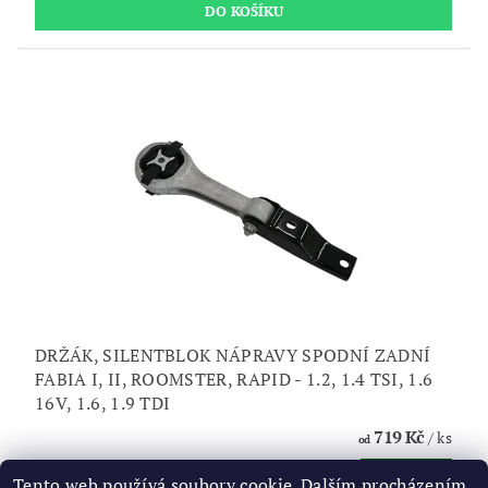
DRŽÁK, SILENTBLOK NÁPRAVY SPODNÍ ZADNÍ
FABIA I, II, ROOMSTER, RAPID - 1.2, 1.4 TSI, 1.6
16V, 1.6, 1.9 TDI
719 Kč
/ ks
od
DETAIL
Tento web používá soubory cookie. Dalším procházením