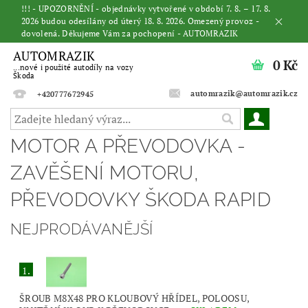
!!! - UPOZORNĚNÍ - objednávky vytvořené v období 7. 8. – 17. 8.
2026 budou odesílány od úterý 18. 8. 2026. Omezený provoz -
dovolená. Děkujeme Vám za pochopení - AUTOMRAZIK
AUTOMRAZIK
0 Kč
...nové i použité autodíly na vozy
Škoda
automrazik@automrazik.cz
+420777672945
MOTOR A PŘEVODOVKA -
ZAVĚŠENÍ MOTORU,
PŘEVODOVKY ŠKODA RAPID
NEJPRODÁVANĚJŠÍ
1.
ŠROUB M8X48 PRO KLOUBOVÝ HŘÍDEL, POLOOSU,