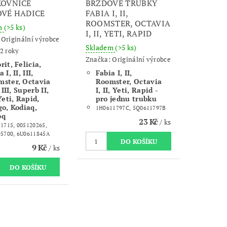
KOVNICE
BRZDOVÉ TRUBKY
VÉ HADICE
FABIA I, II,
ROOMSTER, OCTAVIA
m
(>5 ks)
I, II, YETI, RAPID
:
Originální výrobce
Skladem
(>5 ks)
2 roky
Značka:
Originální výrobce
rit, Felicia,
 I, II, III,
Fabia I, II,
ster, Octavia
Roomster, Octavia
, III, Superb II,
I, II, Yeti, Rapid -
 Yeti, Rapid,
pro jednu trubku
go, Kodiaq,
1H0611797C, 5Q0611797B
oq
23 Kč
/ ks
1715, 005120265,
95700, 6U0611845A
9 Kč
/ ks