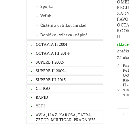
OMEZ
Spojka
REGU
ZADN
Výfuk
FAVO
OCTA
Čištění a ostřikování skel
ROOM
Doplňky - výbava - náplně
II
sklad
OCTAVIA II 2004-
Značk
OCTAVIA III 2014-
Záruka
SUPERB I 2002-
Fav
Fel
SUPERB II 2009-
Oct
SUPERB III 2015-
Roo
II
CITIGO
N10
N10
RAPID
YETI
AVIA, LIAZ, KAROSA, TATRA,
ZETOR-MULTICAR-PRAGA V3S