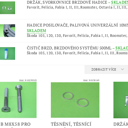
DRŽÁK, SVORKOVNICE BRZDOVÉ HADICE
–
SKLADE
Favorit, Felicia, Fabia I, II, III, Roomster, Octavia I, II, III,
HADICE POSILOVAČE, PALIVOVÁ UNIVERZÁLNÍ 10MM
SKLADEM
Škoda 105, 120, 130, Favorit, Felicia, Fabia I, II, Roomster,
ČISTIČ BRZD, BRZDOVÉHO SYSTÉMU 500ML
–
SKLA
Škoda 105, 120, 130, Favorit, Felicia, Fabia I, II, III, Rooms
ZOBRAZIT VÍCE
Kód:
N10299503
Kód:
N0138149
B M8X58 PRO
TĚSNĚNÍ, TĚSNÍCÍ
DRŽÁK