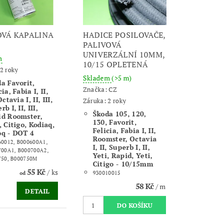
VÁ KAPALINA
HADICE POSILOVAČE,
PALIVOVÁ
UNIVERZÁLNÍ 10MM,
m
10/15 OPLETENÁ
2 roky
Skladem
(>5 m)
a Favorit,
Značka:
CZ
ia, Fabia I, II,
Octavia I, II, III,
Záruka: 2 roky
b I, II, III,
Škoda 105, 120,
id Roomster,
130, Favorit,
, Citigo, Kodiaq,
Felicia, Fabia I, II,
oq - DOT 4
Roomster, Octavia
0012, B000600A1,
I, II, Superb I, II,
700A1, B000700A2,
Yeti, Rapid, Yeti,
750, B000750M
Citigo - 10/15mm
55 Kč
/ ks
930010015
od
58 Kč
/ m
DETAIL