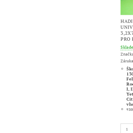
HADI
UNIV
3,2X
PRO 
Skla
Značk
Záruka
Šk
130
Fel
Ro
I, 
Yet
Cit
vh
930