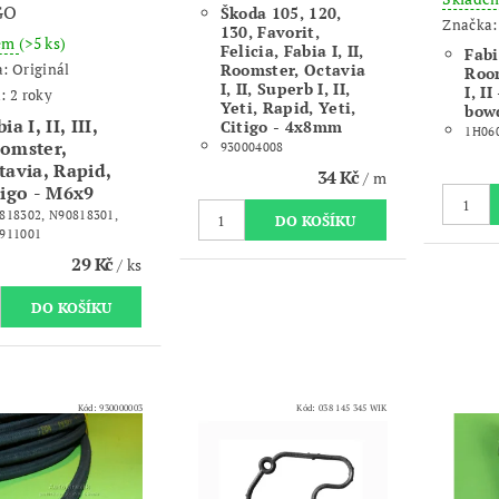
GO
Škoda 105, 120,
Značka
130, Favorit,
dem
(>5 ks)
Felicia, Fabia I, II,
Fabia
Roomster, Octavia
a:
Originál
Room
I, II, Superb I, II,
I, I
: 2 roky
Yeti, Rapid, Yeti,
bowd
ia I, II, III,
Citigo - 4x8mm
1H06
omster,
930004008
tavia, Rapid,
34 Kč
/ m
tigo - M6x9
818302, N90818301,
911001
29 Kč
/ ks
Kód:
930000003
Kód:
038 145 345 WIK