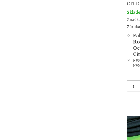
CITI
Skla
Značk
Záruka
Fab
Ro
Oc
Ci
N90
N90