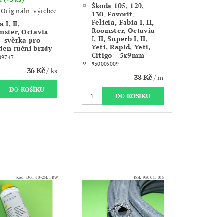
Škoda 105, 120,
:
Originální výrobce
130, Favorit,
Felicia, Fabia I, II,
 I, II,
Roomster, Octavia
ster, Octavia
I, II, Superb I, II,
I - svěrka pro
Yeti, Rapid, Yeti,
en ruční brzdy
Citigo - 5x9mm
09747
930005009
36 Kč
/ ks
38 Kč
/ m
Kód:
DOT4 0-25L TRW
Kód:
930 010 015