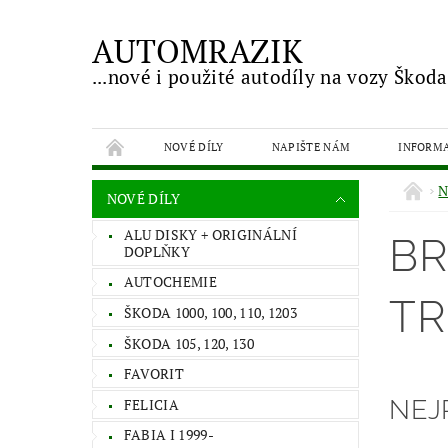
AUTOMRAZIK
...nové i použité autodíly na vozy Škoda
NOVÉ DÍLY
NAPIŠTE NÁM
INFORM
N
NOVÉ DÍLY
ALU DISKY + ORIGINÁLNÍ
BR
DOPLŇKY
AUTOCHEMIE
TR
ŠKODA 1000, 100, 110, 1203
ŠKODA 105, 120, 130
FAVORIT
NEJ
FELICIA
FABIA I 1999-