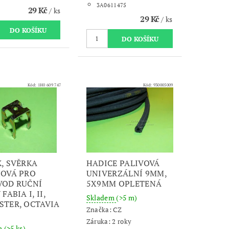
3A0611475
29 Kč
/ ks
29 Kč
/ ks
Kód:
1H0 609 747
Kód:
930005009
, SVĚRKA
HADICE PALIVOVÁ
OVÁ PRO
UNIVERZÁLNÍ 9MM,
VOD RUČNÍ
5X9MM OPLETENÁ
FABIA I, II,
Skladem
(>5 m)
TER, OCTAVIA
Značka:
CZ
Záruka: 2 roky
m
(>5 ks)