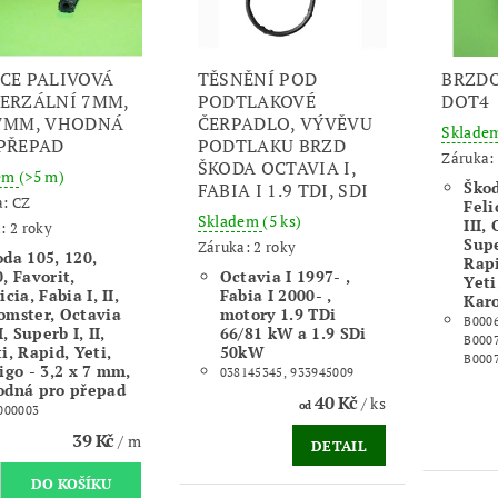
CE PALIVOVÁ
TĚSNĚNÍ POD
BRZDO
ERZÁLNÍ 7MM,
PODTLAKOVÉ
DOT4
7MM, VHODNÁ
ČERPADLO, VÝVĚVU
Sklade
PŘEPAD
PODTLAKU BRZD
Záruka: 
ŠKODA OCTAVIA I,
dem
(>5 m)
Škod
FABIA I 1.9 TDI, SDI
a:
CZ
Felic
Skladem
(5 ks)
III, 
: 2 roky
Super
Záruka: 2 roky
oda 105, 120,
Rap
, Favorit,
Octavia I 1997- ,
Yeti
icia, Fabia I, II,
Fabia I 2000- ,
Kar
omster, Octavia
motory 1.9 TDi
B0006
II, Superb I, II,
66/81 kW a 1.9 SDi
B000
i, Rapid, Yeti,
50kW
B000
igo - 3,2 x 7 mm,
038145345, 933945009
odná pro přepad
40 Kč
/ ks
od
000003
39 Kč
/ m
DETAIL