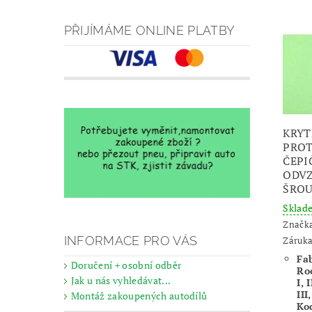
PŘIJÍMÁME ONLINE PLATBY
KRYT
PROT
ČEPI
ODV
ŠRO
Skla
Značk
INFORMACE PRO VÁS
Záruka
Fab
Doručení + osobní odběr
Ro
Jak u nás vyhledávat...
I, 
III
Montáž zakoupených autodílů
Ko