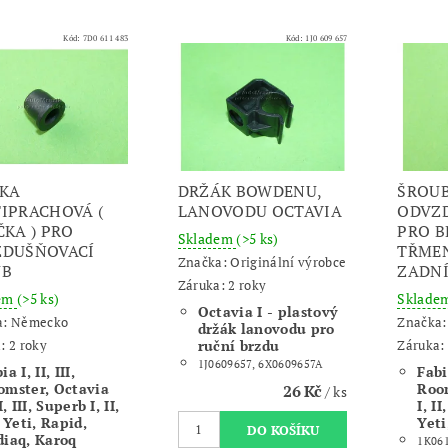
Kód:
7D0 611 483
Kód:
1J0 609 657
KA
DRŽÁK BOWDENU,
ŠROU
IPRACHOVÁ (
LANOVODU OCTAVIA
ODVZ
ČKA ) PRO
PRO 
Skladem
(>5 ks)
ZDUŠŇOVACÍ
TŘMEN
Značka:
Originální výrobce
UB
ZADN
Záruka: 2 roky
dem
(>5 ks)
Sklade
Octavia I - plastový
a:
Německo
Značka
držák lanovodu pro
: 2 roky
ruční brzdu
Záruka: 
1J0609657, 6X0609657A
ia I, II, III,
Fabia
omster, Octavia
Room
26 Kč
/ ks
II, III, Superb I, II,
I, II
, Yeti, Rapid,
Yeti
diaq, Karoq
1K06