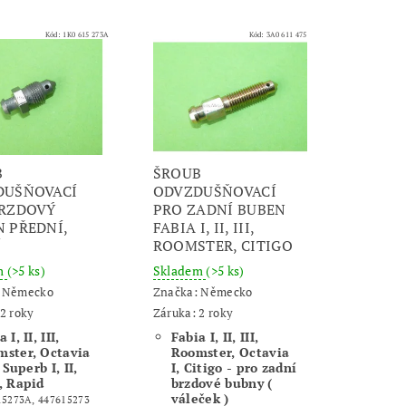
Kód:
1K0 615 273A
Kód:
3A0 611 475
B
ŠROUB
DUŠŇOVACÍ
ODVZDUŠŇOVACÍ
BRZDOVÝ
PRO ZADNÍ BUBEN
 PŘEDNÍ,
FABIA I, II, III,
Í
ROOMSTER, CITIGO
m
(>5 ks)
Skladem
(>5 ks)
:
Německo
Značka:
Německo
2 roky
Záruka: 2 roky
 I, II, III,
Fabia I, II, III,
ster, Octavia
Roomster, Octavia
, Superb I, II,
I, Citigo - pro zadní
, Rapid
brzdové bubny (
váleček )
15273A, 447615273