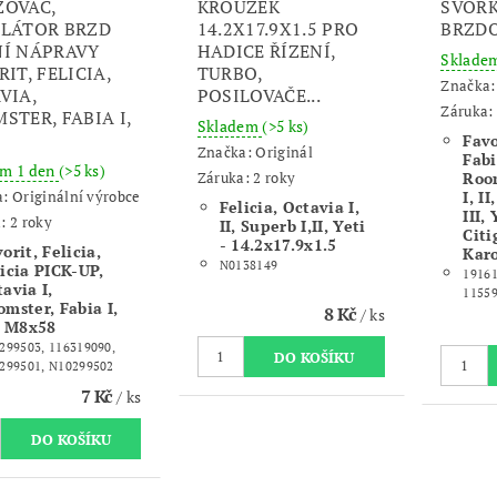
OVAČ,
KROUŽEK
SVOR
LÁTOR BRZD
14.2X17.9X1.5 PRO
BRZDO
Í NÁPRAVY
HADICE ŘÍZENÍ,
Sklade
RIT, FELICIA,
TURBO,
Značka
VIA,
POSILOVAČE...
Záruka: 
STER, FABIA I,
Skladem
(>5 ks)
Favo
Značka:
Originál
Fabia
em 1 den
(>5 ks)
Záruka: 2 roky
Room
I, II
a:
Originální výrobce
Felicia, Octavia I,
III,
: 2 roky
II, Superb I,II, Yeti
Citi
-
14.2x17.9x1.5
orit, Felicia,
Kar
N0138149
icia PICK-UP,
19161
avia I,
1155
mster, Fabia I,
8 Kč
/ ks
 - M8x58
299503, 116319090,
299501, N10299502
7 Kč
/ ks