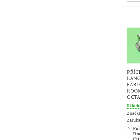
PŘÍC
LANO
FABIA 
ROOM
OCTA
Skla
Značk
Záruka
Fab
Ro
Cit