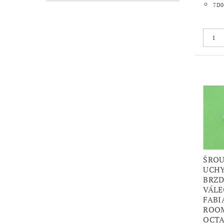
7D0
ŠROU
UCHY
BRZ
VÁLE
FABIA 
ROOM
OCTA