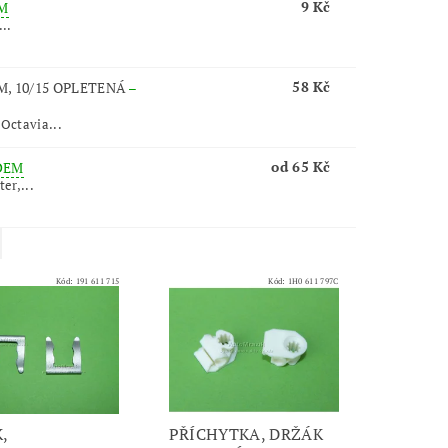
9 Kč
M
...
58 Kč
, 10/15 OPLETENÁ
–
 Octavia...
od 65 Kč
DEM
ter,...
Kód:
191 611 715
Kód:
1H0 611 797C
,
PŘÍCHYTKA, DRŽÁK