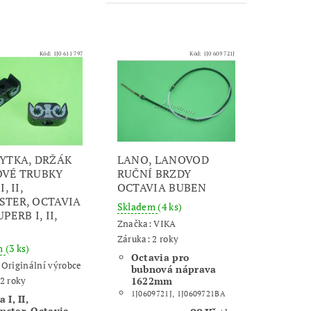
Kód:
1J0 611 797
Kód:
1J0 609 721J
YTKA, DRŽÁK
LANO, LANOVOD
VÉ TRUBKY
RUČNÍ BRZDY
, II,
OCTAVIA BUBEN
TER, OCTAVIA
Skladem
(4 ks)
SUPERB I, II,
Značka:
VIKA
Záruka: 2 roky
m
(3 ks)
Octavia pro
:
Originální výrobce
bubnová náprava
2 roky
1622mm
1J0609721J, 1J0609721BA
 I, II,
ster, Octavia