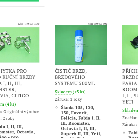
Kód:
1H0 609 734F
Kód:
000 001 002
HYTKA PRO
ČISTIČ BRZD,
PŘÍCH
 RUČNÍ BRZDY
BRZDOVÉHO
BRZDO
I, II, III,
SYSTÉMU 500ML
FABIA I
STER,
ROOMS
Skladem
(>5 ks)
VIA, CITIGO
I, II, 
Záruka: 2 roky
YETI
dem
(4 ks)
Škoda 105, 120,
Sklade
a:
Originální výrobce
130, Favorit,
Felicia, Fabia I, II,
Značka
: 2 roky
III, Roomster,
Záruka: 
ia I, II, III,
Octavia I, II, III,
omster, Octavia,
Fabia
Superb II, III, Yeti,
igo - pro
Room