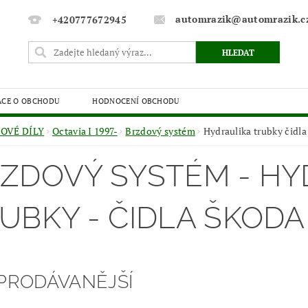
automrazik@automrazik.c
+420777672945
ACE O OBCHODU
HODNOCENÍ OBCHODU
OVÉ DÍLY
Octavia I 1997-
Brzdový systém
Hydraulika trubky čidla
ZDOVÝ SYSTÉM - HY
UBKY - ČIDLA ŠKODA
PRODÁVANĚJŠÍ