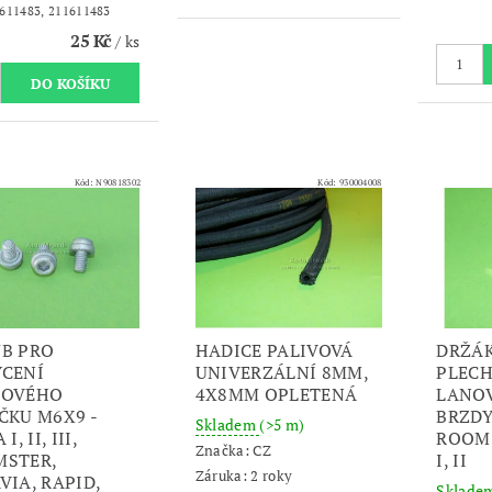
611483, 211611483
25 Kč
/ ks
Kód:
N90818302
Kód:
930004008
B PRO
HADICE PALIVOVÁ
DRŽÁK
CENÍ
UNIVERZÁLNÍ 8MM,
PLECH
DOVÉHO
4X8MM OPLETENÁ
LANO
ČKU M6X9 -
BRZDY 
Skladem
(>5 m)
I, II, III,
ROOMS
Značka:
CZ
STER,
I, II
Záruka: 2 roky
VIA, RAPID,
Sklade