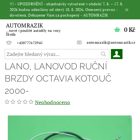
!!! - UPOZORNĚNÍ - objednávky vytvořené v období 7. 8. – 17. 8.
2026 budou odesílány od úterý 18. 8. 2026. Omezený provoz -
dovolená. Děkujeme Vám za pochopení - AUTOMRAZIK
AUTOMRAZIK
0 Kč
...nové i použité autodíly na vozy
Škoda
automrazik@automrazik.cz
+420777672945
LANO, LANOVOD RUČNÍ
BRZDY OCTAVIA KOTOUČ
2000-
Neohodnoceno