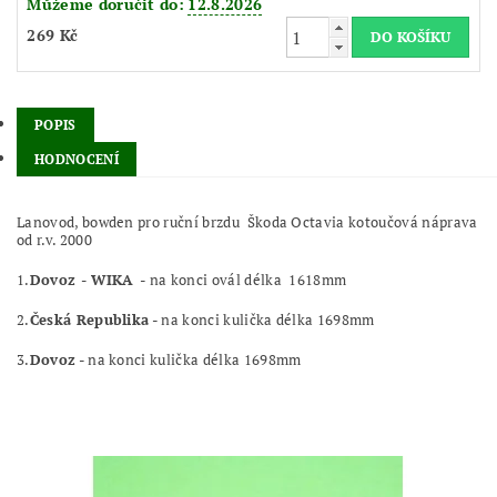
Můžeme doručit do:
12.8.2026
269 Kč
POPIS
HODNOCENÍ
Lanovod, bowden pro ruční brzdu Škoda Octavia kotoučová náprava
od r.v. 2000
1.
Dovoz - WIKA
- na konci ovál délka 1618mm
2.
Česká Republika
- na konci kulička délka 1698mm
3.
Dovoz
- na konci kulička délka 1698mm