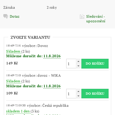
Záruka
2 roky
Dotaz
Sledování -
upozornění
ZVOLTE VARIANTU
výrobce: Dovoz
1J0 609 721K
Skladem
(2 ks)
Můžeme doručit do:
11.8.2026
149 Kč
výrobce: dovoz - WIKA
1J0 609 721D
Skladem
(2 ks)
Můžeme doručit do:
11.8.2026
109 Kč
výrobce: Česká republika
1J0 609 721D CES
skladem 1 den
(3 ks)