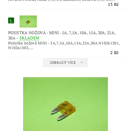
13 Kč
3.
POJISTKA NOŽOVÁ - MINI - 5A, 7,5A, 10A, 15A, 20A, 25A,
30A
–
SKLADEM
Pojistka nožová MINI - 5A,7,5A,10A,15A,25A,30A N10261501,
N10261502,...
2 Kč
ZOBRAZIT VÍCE