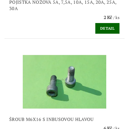
POJISTKA NOŽOVÁ 5A, 7,5A, 10A, 15A, 20A, 25A,
30A
2 Kč
/ ks
DETAIL
ŠROUB M6X16 S INBUSOVOU HLAVOU
6 Kč
/ ks