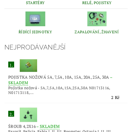
STARTÉRY
RELÉ, POJISTKY
ŘÍDÍCÍ JEDNOTKY
ZAPALOVÁNÍ, ŽHAVENÍ
NEJPRODÁVANĚJŠÍ
1.
POJISTKA NOŽOVÁ 5A, 7,5A, 10A, 15A, 20A, 25A, 30A
–
SKLADEM
Pojistka nožová - 5A,7,5A,10A,15A,25A,30A N01713116,
N01713118,...
2 Kč
2.
ŠROUB 4,2X16
–
SKLADEM
Favorit, Felicia, Fabia I, II, III, Roomster, Octavia I, II, III,...