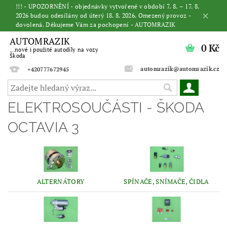
!!! - UPOZORNĚNÍ - objednávky vytvořené v období 7. 8. – 17. 8.
2026 budou odesílány od úterý 18. 8. 2026. Omezený provoz -
dovolená. Děkujeme Vám za pochopení - AUTOMRAZIK
AUTOMRAZIK
0 Kč
...nové i použité autodíly na vozy
Škoda
automrazik@automrazik.cz
+420777672945
ELEKTROSOUČÁSTI - ŠKODA
OCTAVIA 3
ALTERNÁTORY
SPÍNAČE, SNÍMAČE, ČIDLA