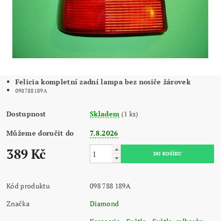
Felicia kompletní zadní lampa bez nosiče žárovek
098788189A
Dostupnost
Skladem
(1 ks)
Můžeme doručit do
7.8.2026
389 Kč
Kód produktu
098 788 189A
Značka
Diamond