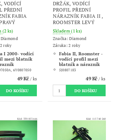
, VODÍCÍ
DRŽÁK, VODÍCÍ
L PŘEDNÍ
PROFIL PŘEDNÍ
NÍK FABIA
NÁRAZNÍK FABIA II ,
 PRAVÝ
ROOMSTER LEVÝ
m
(2 ks)
Skladem
(1 ks)
:
Diamond
Značka:
Diamond
2 roky
Záruka: 2 roky
a I 2000- vodící
Fabia II, Roomster -
il mezi blatník
vodící profil mezi
razník
blatník a nárazník
07050A, 6Y0807050
5J0807183
49 Kč
49 Kč
/ ks
/ ks
Kód:
3T0 853 666
Kód:
115 740 260