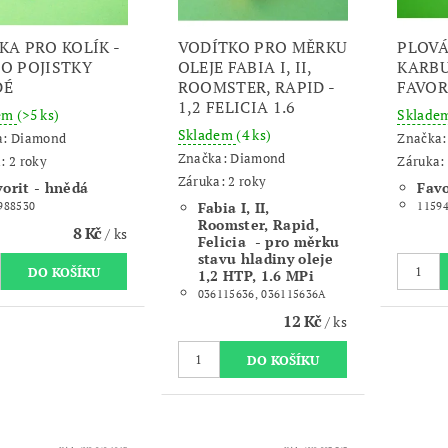
KA PRO KOLÍK -
VODÍTKO PRO MĚRKU
PLOV
O POJISTKY
OLEJE FABIA I, II,
KARB
DÉ
ROOMSTER, RAPID -
FAVOR
1,2 FELICIA 1.6
dem
(>5 ks)
Sklade
Skladem
(4 ks)
a:
Diamond
Značka
Značka:
Diamond
: 2 roky
Záruka: 
Záruka: 2 roky
vorit - hnědá
Favo
Fabia I, II,
988530
1159
Roomster, Rapid,
8 Kč
/ ks
Felicia - pro měrku
stavu hladiny oleje
1,2 HTP, 1.6 MPi
036115636, 036115636A
12 Kč
/ ks