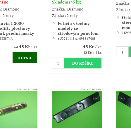
náno
Skladem
(>5 ks)
Značka
a:
Diamond
Značka:
Diamond
Záruka: 
: 2 roky
Záruka: 2 roky
Octa
stěr
tavia I 2000-
Felicia všechny
com
elift, plechový
modely se
žák přední masky
středovým panelem
1U99
823574A
6U0711115A, 098847005
45 Kč
45 Kč
/ ks
/ ks
od
45 Kč / 1 ks
DETAIL
Kód:
1U0 807 193B
Kód:
6Y0 807 049A