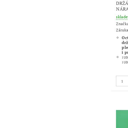
DRŽÁ
NÁRA
sklad
Značk
Záruka
Oct
dr
pl
i 
1U0
1U0