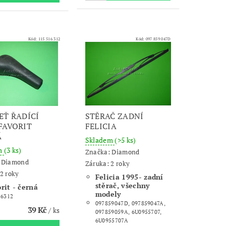
Kód:
115 516 312
Kód:
097 859 047D
EŤ ŘADÍCÍ
STĚRAČ ZADNÍ
FAVORIT
FELICIA
Á
Skladem
(>5 ks)
m
(3 ks)
Značka:
Diamond
:
Diamond
Záruka: 2 roky
2 roky
Felicia 1995- zadní
stěrač, všechny
rit - černá
modely
16312
097859047D, 097859047A,
39 Kč
/ ks
097859059A, 6U0955707,
6U0955707A