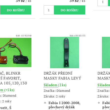
39 Kč
39 Kč
/ ks
/ ks
Kód:
113 922 040
Kód:
6Y0 823 573
AČ, BLINKR
DRŽÁK PŘEDNÍ
DRŽÁK
Í FAVORIT,
MASKY FABIA LEVÝ
MASKY
A 105,120,130
Skladem
(2 ks)
Sklade
dem
(>5 ks)
Značka:
Diamond
Značka
a:
Diamond
Záruka: 2 roky
Záruka: 
: 2 roky
Fabia I 2000-2008,
Fabi
plechový držák
plec
orit, Š