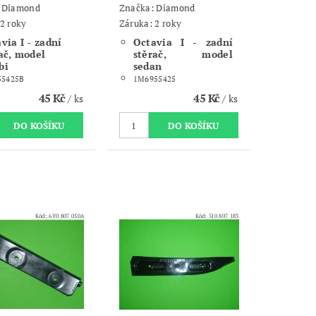
:
Diamond
Značka:
Diamond
2 roky
Záruka: 2 roky
via I - zadní
Octavia I - zadní
ač, model
stěrač, model
bi
sedan
55425B
1M6955425
45 Kč
45 Kč
/ ks
/ ks
Kód:
6Y0 807 050A
Kód:
5J0 807 183