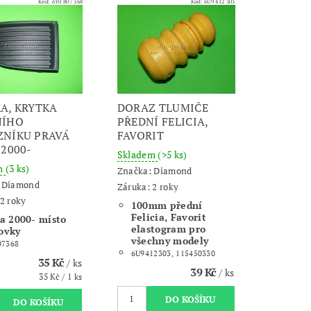
Kód:
6Y0 807 368
Kód:
6U9 412 303
A, KRYTKA
DORAZ TLUMIČE
NÍHO
PŘEDNÍ FELICIA,
NÍKU PRAVÁ
FAVORIT
 2000-
Skladem
(>5 ks)
m
(3 ks)
Značka:
Diamond
:
Diamond
Záruka: 2 roky
2 roky
100mm přední
Felicia, Favorit
a 2000- místo
elastogram pro
ovky
všechny modely
07368
6U9412303, 115450330
35 Kč
/ ks
39 Kč
/ ks
35 Kč / 1 ks