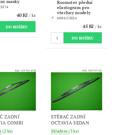
dní masky
Roomster přední
elastogram pro
23574
všechny modely
40 Kč
/ ks
6N0412303A
45 Kč
/ ks
Kód:
1U9 955 425B
Kód:
1M6 955 425
Č ZADNÍ
STĚRAČ ZADNÍ
IA COMBI
OCTAVIA SEDAN
m
(2 ks)
Skladem
(3 ks)