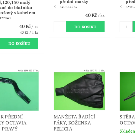
přední masky
pře
5,120,130 malý
kač do blatníku
6Y0823573
6Y08
anžový s kabelem
40 Kč
/ ks
922040
40 Kč
/ ks
40 Kč / 1 ks
Kód:
1U0 823 574A
Kód:
6U0 711 115A
K PŘEDNÍ
MANŽETA ŘADÍCÍ
STĚRA
Y OCTAVIA
PÁKY, KOŽENKA
OCTAV
- PRAVÝ
FELICIA
Sklade