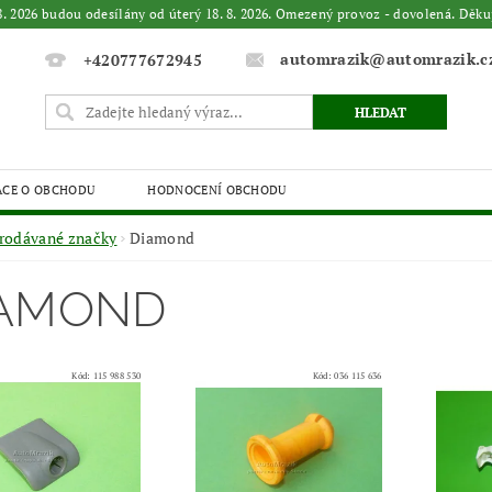
. 8. 2026 budou odesílány od úterý 18. 8. 2026. Omezený provoz - dovolená. 
automrazik@automrazik.c
+420777672945
ACE O OBCHODU
HODNOCENÍ OBCHODU
rodávané značky
Diamond
IAMOND
Kód:
115 988 530
Kód:
036 115 636