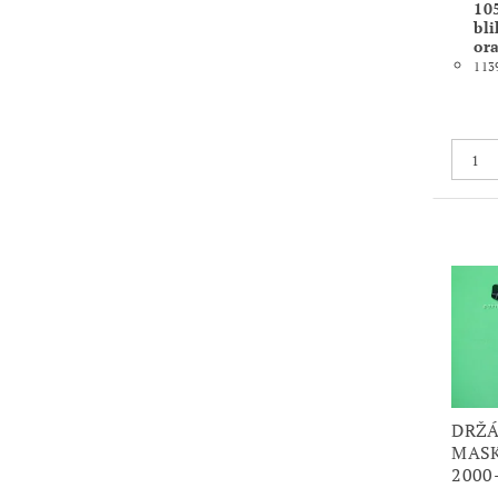
10
bli
or
113
DRŽÁ
MASK
2000