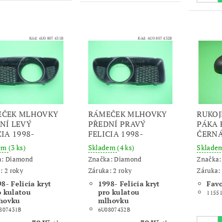
Kód:
6U0 807 431B
Kód:
6U0 807 432B
EČEK MLHOVKY
RÁMEČEK MLHOVKY
RUKOJ
NÍ LEVÝ
PŘEDNÍ PRAVÝ
PÁKA 
CIA 1998-
FELICIA 1998-
ČERN
dem
(3 ks)
Skladem
(4 ks)
Sklade
a:
Diamond
Značka:
Diamond
Značka
: 2 roky
Záruka: 2 roky
Záruka: 
8- Felicia kryt
1998- Felicia kryt
Favo
o kulatou
pro kulatou
1155
hovku
mlhovku
807431B
6U0807432B