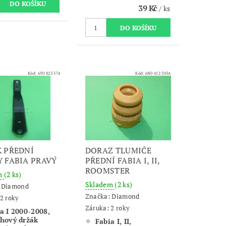
39 Kč
/ ks
Kód:
6Y0 823 574
Kód:
6N0 412 303A
 PŘEDNÍ
DORAZ TLUMIČE
 FABIA PRAVÝ
PŘEDNÍ FABIA I, II,
ROOMSTER
m
(2 ks)
Skladem
(2 ks)
:
Diamond
Značka:
Diamond
2 roky
Záruka: 2 roky
a I 2000-2008,
hový držák
Fabia I, II,