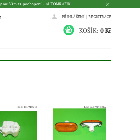
Děkujeme Vám za pochopení - AUTOMRAZIK
|
z
PŘIHLÁŠENÍ
REGISTRACE
KOŠÍK:
0 Kč
Kód:
115 940 201
Kód:
6U0 949 101A