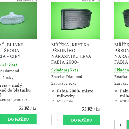
Kód:
6U0 949 101B
Kód:
6Y0 807 367
AČ, BLINKR
MŘÍŽKA, KRYTKA
MŘÍŽK
Í ŠKODA
PŘEDNÍHO
PŘED
IA - ČIRÝ
NÁRAZNÍKU LEVÁ
NÁRAZ
FABIA 2000-
FABIA
dem
(>5 ks)
Skladem
(3 ks)
Sklade
a:
Diamond
Značka:
Diamond
Značka
: 2 roky
Záruka: 2 roky
Záruka: 
icia - malý
kač do blatníku
Fabia 2000- místo
Fabi
ý
mlhovky
mlh
949101B, 098788211
6Y0807367
6Y08
35 Kč
/ ks
35 Kč
/ ks