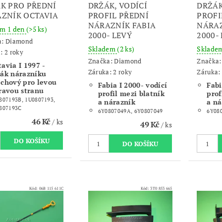
K PRO PŘEDNÍ
DRŽÁK, VODÍCÍ
DRŽÁK
ZNÍK OCTAVIA
PROFIL PŘEDNÍ
PROFI
NÁRAZNÍK FABIA
NÁRAZ
em 1 den
(>5 ks)
2000- LEVÝ
2000-
a:
Diamond
Skladem
(2 ks)
Sklade
: 2 roky
Značka:
Diamond
Značka
avia I 1997 -
Záruka: 2 roky
Záruka: 
žák nárazníku
echový pro levou
Fabia I 2000- vodící
Fabi
pravou stranu
profil mezi blatník
prof
807193B, 1U0807193,
a nárazník
a ná
807193C
6Y0807049A, 6Y0807049
6Y08
46 Kč
/ ks
49 Kč
/ ks
Kód:
06B 115 611C
Kód:
3T0 853 665