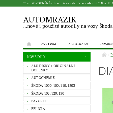
!!! - UPOZORNĚNÍ - objednávky vytvořené v období 7. 8. – 17
AUTOMRAZIK
...nové i použité autodíly na vozy Škoda
NOVÉ DÍLY
NAPIŠTE NÁM
INFORM
P
NOVÉ DÍLY
ALU DISKY + ORIGINÁLNÍ
D
DOPLŇKY
AUTOCHEMIE
ŠKODA 1000, 100, 110, 1203
ŠKODA 105, 120, 130
FAVORIT
FELICIA