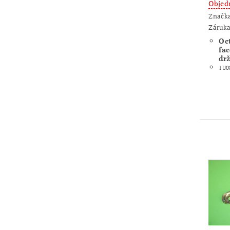
Objed
Značk
Záruka
Oc
fac
dr
1U0