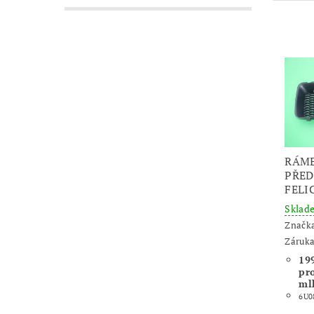
RÁM
PŘED
FELI
Skla
Značk
Záruka
199
pr
ml
6U0