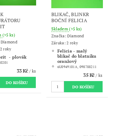
ÁK
BLIKAČ, BLINKR
URÁTORU
BOČNÍ FELICIA
IT
Skladem
(>5 ks)
m
(>5 ks)
Značka:
Diamond
:
Diamond
Záruka: 2 roky
2 roky
Felicia - malý
blikač do blatníku
rit - plovák
oranžový
40201
6U0949101A, 098788211
33 Kč
/ ks
35 Kč
/ ks