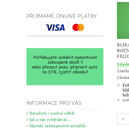
PŘIJÍMÁME ONLINE PLATBY
BLIK
BOČN
FELIC
Skla
Značk
Záruka
Fel
bli
bíl
6U0
INFORMACE PRO VÁS
Doručení + osobní odběr
Jak u nás vyhledávat...
Montáž zakoupených autodílů