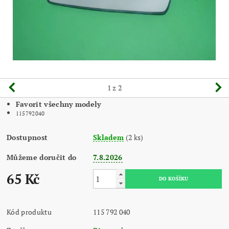
1
z 2
Favorit všechny modely
115792040
Dostupnost
Skladem
(2 ks)
Můžeme doručit do
7.8.2026
65 Kč
Kód produktu
115 792 040