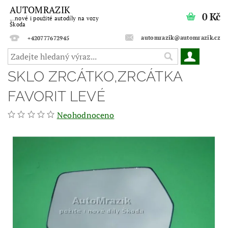
AUTOMRAZIK
0 Kč
...nové i použité autodíly na vozy
Škoda
automrazik@automrazik.cz
+420777672945
SKLO ZRCÁTKO,ZRCÁTKA
FAVORIT LEVÉ
Neohodnoceno