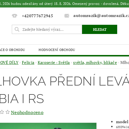
. 8. 2026 budou odesílány od úterý 18. 8. 2026. Omezený provoz - dovolená. 
automrazik@automrazik.c
+420777672945
ACE O OBCHODU
HODNOCENÍ OBCHODU
OVÉ DÍLY
Felicia
Karoserie - Světla
světla, mlhovky, blikače
Mlho
HOVKA PŘEDNÍ LEVÁ F
BIA I RS
Neohodnoceno
model 
6H09416