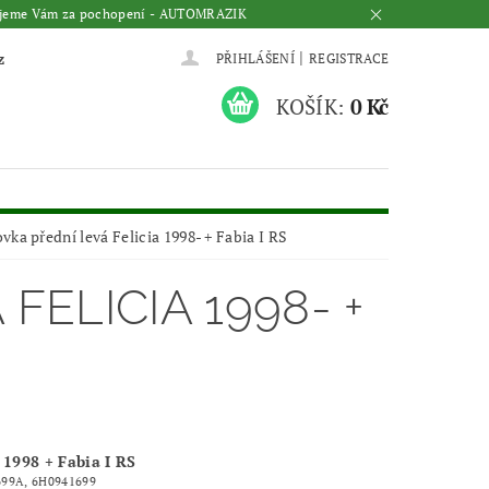
Děkujeme Vám za pochopení - AUTOMRAZIK
|
z
PŘIHLÁŠENÍ
REGISTRACE
KOŠÍK:
0 Kč
vka přední levá Felicia 1998- + Fabia I RS
ELICIA 1998- +
1998 + Fabia I RS
99A, 6H0941699