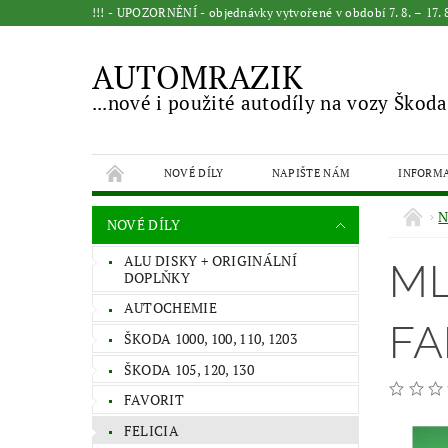
!!! - UPOZORNĚNÍ - objednávky vytvořené v období 7. 8. – 17
AUTOMRAZIK
...nové i použité autodíly na vozy Škoda
NOVÉ DÍLY
NAPIŠTE NÁM
INFORM
N
NOVÉ DÍLY
ALU DISKY + ORIGINÁLNÍ
ML
DOPLŇKY
AUTOCHEMIE
FA
ŠKODA 1000, 100, 110, 1203
ŠKODA 105, 120, 130
FAVORIT
FELICIA