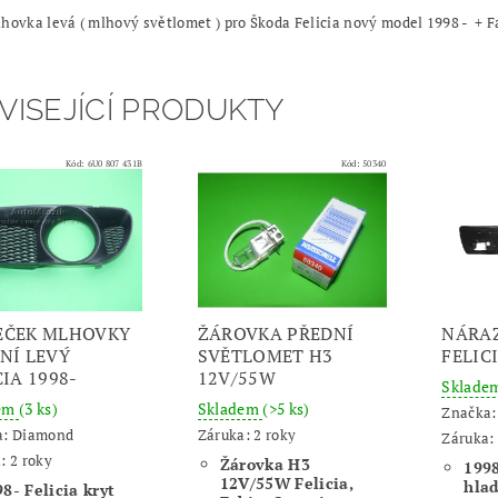
hovka levá ( mlhový světlomet ) pro Škoda Felicia nový model 1998 - + F
VISEJÍCÍ PRODUKTY
Kód:
6U0 807 431B
Kód:
50340
EČEK MLHOVKY
ŽÁROVKA PŘEDNÍ
NÁRAZ
NÍ LEVÝ
SVĚTLOMET H3
FELIC
CIA 1998-
12V/55W
Sklade
dem
(3 ks)
Skladem
(>5 ks)
Značka
a:
Diamond
Záruka: 2 roky
Záruka: 
: 2 roky
Žárovka H3
1998
12V/55W Felicia,
hla
8- Felicia kryt