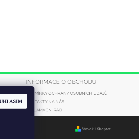
INFORMACE O OBCHODU
PODMÍNKY OCHRANY OSOBNÍCH ÚDAJŮ
automrazik.
UHLASÍM
KONTAKTY NA NÁS
5
REKLAMAČNÍ ŘÁD
Vytvořil Shoptet