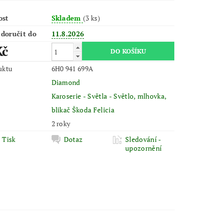
ost
Skladem
(3 ks)
doručit do
11.8.2026
Kč
uktu
6H0 941 699A
Diamond
Karoserie - Světla - Světlo, mlhovka,
blikač Škoda Felicia
2 roky
Tisk
Dotaz
Sledování -
upozornění