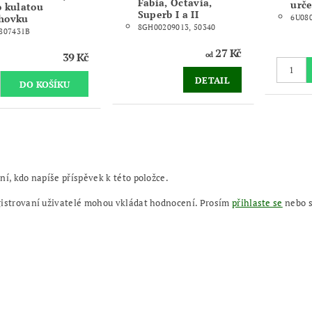
Fabia, Octavia,
urče
o kulatou
Superb I a II
hovku
6U08
8GH00209013, 50340
807431B
27 Kč
39 Kč
od
DETAIL
ní, kdo napíše příspěvek k této položce.
gistrovaní uživatelé mohou vkládat hodnocení. Prosím
přihlaste se
nebo 