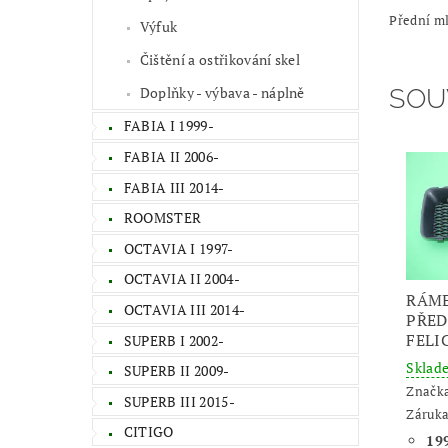
Přední ml
Výfuk
Čištění a ostřikování skel
Doplňky - výbava - náplně
SOU
FABIA I 1999-
FABIA II 2006-
FABIA III 2014-
ROOMSTER
OCTAVIA I 1997-
OCTAVIA II 2004-
RÁM
OCTAVIA III 2014-
PŘED
FELI
SUPERB I 2002-
Skla
SUPERB II 2009-
Značk
SUPERB III 2015-
Záruka
CITIGO
199