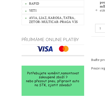
pr
RAPID
ml
YETI
6U0
AVIA, LIAZ, KAROSA, TATRA,
ZETOR-MULTICAR-PRAGA V3S
PŘIJÍMÁME ONLINE PLATBY
Buďte prv
Pouze re