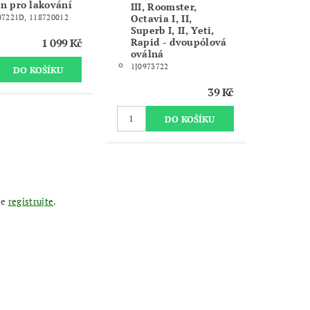
n pro lakování
III, Roomster,
Octavia I, II,
07221D, 118720012
Superb I, II, Yeti,
1 099 Kč
Rapid - dvoupólová
oválná
1J0973722
39 Kč
se
registrujte
.