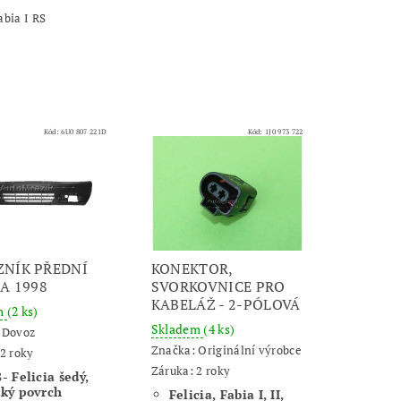
abia I RS
Kód:
6U0 807 221D
Kód:
1J0 973 722
NÍK PŘEDNÍ
KONEKTOR,
IA 1998
SVORKOVNICE PRO
KABELÁŽ - 2-PÓLOVÁ
m
(2 ks)
Skladem
(4 ks)
:
Dovoz
Značka:
Originální výrobce
2 roky
Záruka: 2 roky
- Felicia šedý,
dký povrch
Felicia, Fabia I, II,