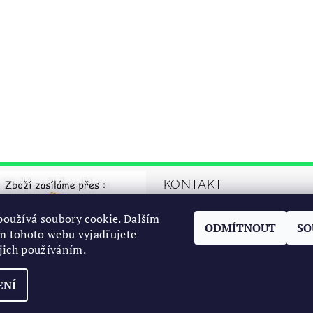
KONTAKT
automrazik
@
oužívá soubory cookie. Dalším
ODMÍTNOUT
SO
cz
m tohoto webu vyjadřujete
ejich používáním.
+42077767294
ENÍ