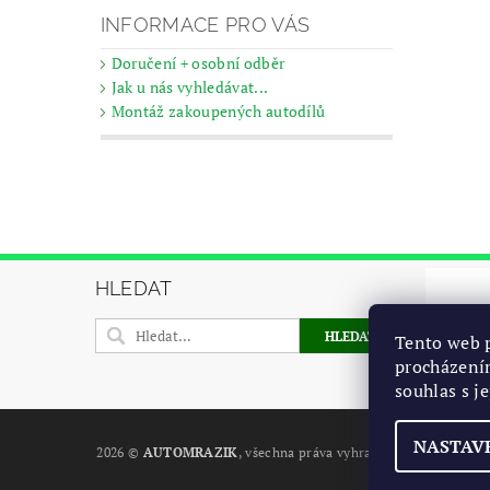
INFORMACE PRO VÁS
Doručení + osobní odběr
Jak u nás vyhledávat...
Montáž zakoupených autodílů
HLEDAT
Tento web p
procházení
souhlas s j
NASTAV
2026 ©
AUTOMRAZIK
, všechna práva vyhrazena