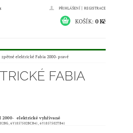
|
z
PŘIHLÁŠENÍ
REGISTRACE
KOŠÍK:
0 Kč
 zpětné elektrické Fabia 2000- pravé
TRICKÉ FABIA
I 2000- elektrické vyhřívané
02BG, 6Y1857502BCB41, 6Y1857502TB41