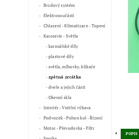
Brzdový systém
Elektrosoučásti
Chlazení - Klimatizace - Topení
Karoserie - Světla
karosářské díly
plastové díly
světla, mlhovky, blikače
zpětná zrcátka
dveře a jejich části
Okenní skla
Interiér - Vnitřní výbava
Podvozek - Pohon kol - Řízení
Motor - Převodovka - Filtr
POPIS
Spojka