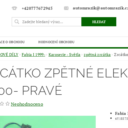
automrazik@automrazik.c
+420777672945
ACE O OBCHODU
HODNOCENÍ OBCHODU
OVÉ DÍLY
Fabia I 1999-
Karoserie - Světla
zpětná zrcátka
Zrcátko
CÁTKO ZPĚTNÉ ELEK
00- PRAVÉ
Neohodnoceno
Fabia 
6Y18575