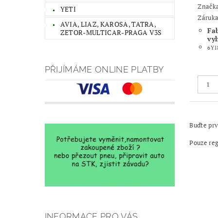
Značk
YETI
Záruka
AVIA, LIAZ, KAROSA, TATRA,
Fa
ZETOR-MULTICAR-PRAGA V3S
vy
6Y1
PŘIJÍMÁME ONLINE PLATBY
Buďte prv
Pouze re
INFORMACE PRO VÁS