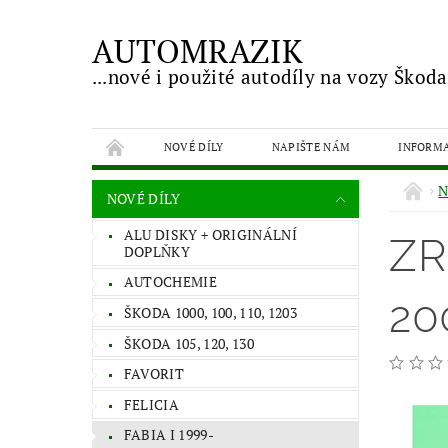
AUTOMRAZIK
...nové i použité autodíly na vozy Škoda
NOVÉ DÍLY
NAPIŠTE NÁM
INFORM
N
NOVÉ DÍLY
ALU DISKY + ORIGINÁLNÍ
ZR
DOPLŇKY
AUTOCHEMIE
20
ŠKODA 1000, 100, 110, 1203
ŠKODA 105, 120, 130
FAVORIT
FELICIA
FABIA I 1999-