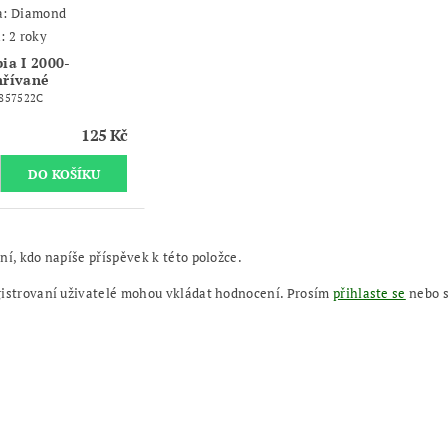
a:
Diamond
: 2 roky
bia I 2000-
hřívané
857522C
125 Kč
ní, kdo napíše příspěvek k této položce.
gistrovaní uživatelé mohou vkládat hodnocení. Prosím
přihlaste se
nebo 