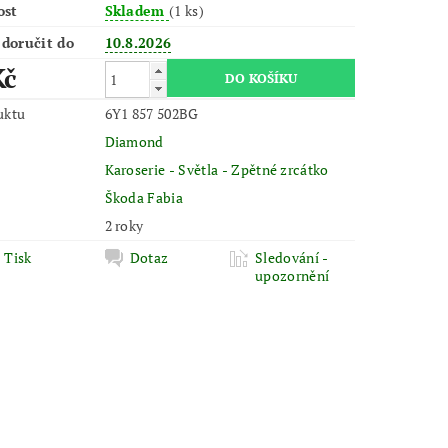
ost
Skladem
(1 ks)
doručit do
10.8.2026
Kč
uktu
6Y1 857 502BG
Diamond
Karoserie - Světla - Zpětné zrcátko
Škoda Fabia
2 roky
Tisk
Dotaz
Sledování -
upozornění