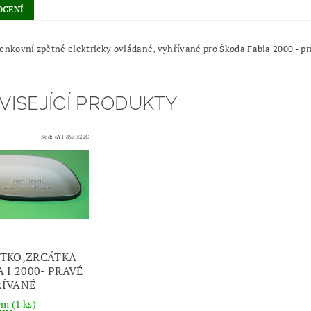
CENÍ
enkovní zpětné elektricky ovládané, vyhřívané pro Škoda Fabia 2000 - pr
VISEJÍCÍ PRODUKTY
Kód:
6Y1 857 522C
TKO,ZRCÁTKA
A I 2000- PRAVÉ
ÍVANÉ
dem
(1 ks)