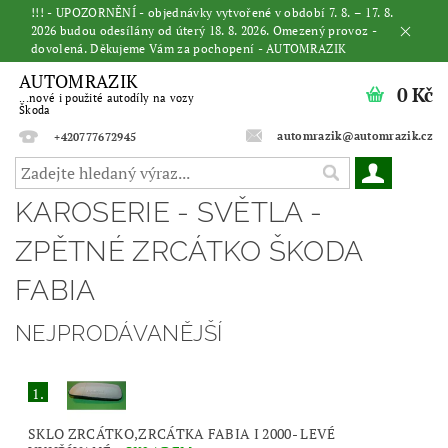
!!! - UPOZORNĚNÍ - objednávky vytvořené v období 7. 8. – 17. 8.
2026 budou odesílány od úterý 18. 8. 2026. Omezený provoz -
dovolená. Děkujeme Vám za pochopení - AUTOMRAZIK
AUTOMRAZIK
0 Kč
...nové i použité autodíly na vozy
Škoda
automrazik@automrazik.cz
+420777672945
KAROSERIE - SVĚTLA -
ZPĚTNÉ ZRCÁTKO ŠKODA
FABIA
NEJPRODÁVANĚJŠÍ
1.
SKLO ZRCÁTKO,ZRCÁTKA FABIA I 2000- LEVÉ