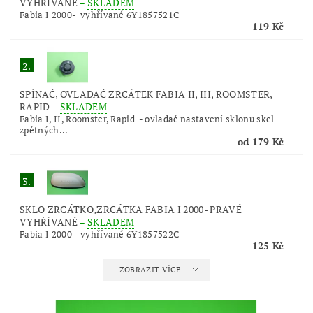
VYHŘÍVANÉ
–
SKLADEM
Fabia I 2000- vyhřívané 6Y1857521C
119 Kč
2.
SPÍNAČ, OVLADAČ ZRCÁTEK FABIA II, III, ROOMSTER,
RAPID
–
SKLADEM
Fabia I, II, Roomster, Rapid - ovladač nastavení sklonu skel
zpětných...
od 179 Kč
3.
SKLO ZRCÁTKO,ZRCÁTKA FABIA I 2000- PRAVÉ
VYHŘÍVANÉ
–
SKLADEM
Fabia I 2000- vyhřívané 6Y1857522C
125 Kč
ZOBRAZIT VÍCE