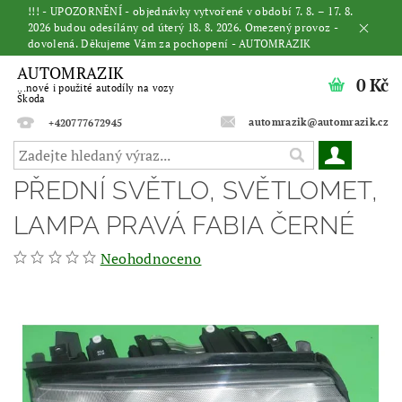
!!! - UPOZORNĚNÍ - objednávky vytvořené v období 7. 8. – 17. 8.
2026 budou odesílány od úterý 18. 8. 2026. Omezený provoz -
dovolená. Děkujeme Vám za pochopení - AUTOMRAZIK
AUTOMRAZIK
0 Kč
...nové i použité autodíly na vozy
Škoda
automrazik@automrazik.cz
+420777672945
PŘEDNÍ SVĚTLO, SVĚTLOMET,
LAMPA PRAVÁ FABIA ČERNÉ
Neohodnoceno