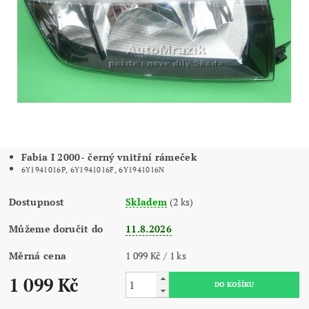
Fabia I 2000- černý vnitřní rámeček
6Y1941016P, 6Y1941016F, 6Y1941016N
Dostupnost
Skladem
(2 ks)
Můžeme doručit do
11.8.2026
Měrná cena
1 099 Kč / 1 ks
1 099 Kč