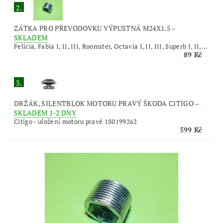
2.
ZÁTKA PRO PŘEVODOVKU VÝPUSTNÁ M24X1.5
–
SKLADEM
Felicia, Fabia I, II, III, Roomster, Octavia I, II, III, Superb I, II,...
89 Kč
3.
DRŽÁK, SILENTBLOK MOTORU PRAVÝ ŠKODA CITIGO
–
SKLADEM 1-2 DNY
Citigo - uložení motoru pravé 1S0199262
599 Kč