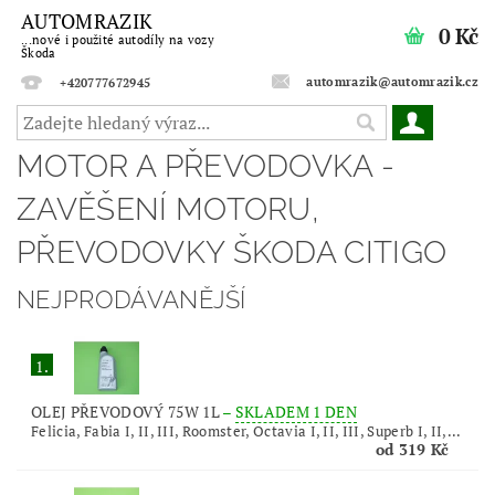
AUTOMRAZIK
0 Kč
...nové i použité autodíly na vozy
Škoda
automrazik@automrazik.cz
+420777672945
MOTOR A PŘEVODOVKA -
ZAVĚŠENÍ MOTORU,
PŘEVODOVKY ŠKODA CITIGO
NEJPRODÁVANĚJŠÍ
1.
OLEJ PŘEVODOVÝ 75W 1L
–
SKLADEM 1 DEN
Felicia, Fabia I, II, III, Roomster, Octavia I, II, III, Superb I, II,...
od 319 Kč