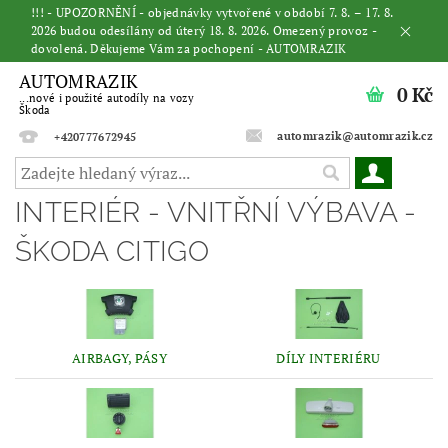
!!! - UPOZORNĚNÍ - objednávky vytvořené v období 7. 8. – 17. 8.
2026 budou odesílány od úterý 18. 8. 2026. Omezený provoz -
dovolená. Děkujeme Vám za pochopení - AUTOMRAZIK
AUTOMRAZIK
0 Kč
...nové i použité autodíly na vozy
Škoda
automrazik@automrazik.cz
+420777672945
INTERIÉR - VNITŘNÍ VÝBAVA -
ŠKODA CITIGO
AIRBAGY, PÁSY
DÍLY INTERIÉRU