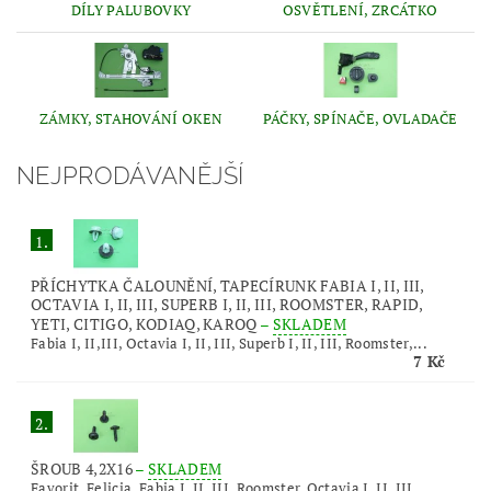
DÍLY PALUBOVKY
OSVĚTLENÍ, ZRCÁTKO
ZÁMKY, STAHOVÁNÍ OKEN
PÁČKY, SPÍNAČE, OVLADAČE
NEJPRODÁVANĚJŠÍ
1.
PŘÍCHYTKA ČALOUNĚNÍ, TAPECÍRUNK FABIA I, II, III,
OCTAVIA I, II, III, SUPERB I, II, III, ROOMSTER, RAPID,
YETI, CITIGO, KODIAQ, KAROQ
–
SKLADEM
Fabia I, II,III, Octavia I, II, III, Superb I, II, III, Roomster,...
7 Kč
2.
ŠROUB 4,2X16
–
SKLADEM
Favorit, Felicia, Fabia I, II, III, Roomster, Octavia I, II, III,...