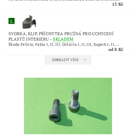
13 Kč
3.
SVORKA, KLIP, PŘÍCHYTKA PRUŽNÁ PRO UCHYCENÍ
PLASTŮ INTERIÉRU
–
SKLADEM
Škoda Felicia, Fabia I, II, III, Octavia I, II, III, Superb I, II,...
od 8 Kč
ZOBRAZIT VÍCE