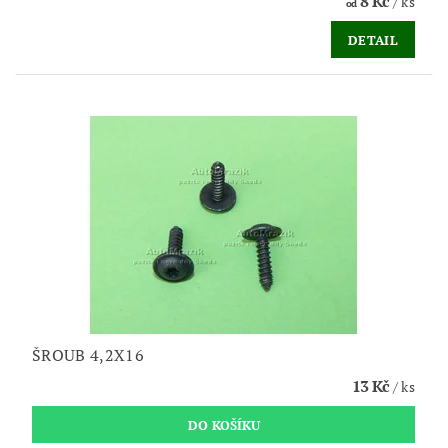
8 Kč
/ ks
od
DETAIL
ŠROUB 4,2X16
13 Kč
/ ks