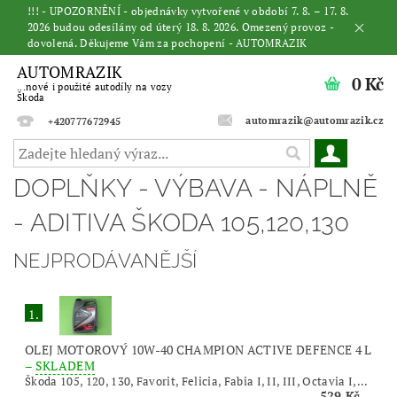
!!! - UPOZORNĚNÍ - objednávky vytvořené v období 7. 8. – 17. 8.
2026 budou odesílány od úterý 18. 8. 2026. Omezený provoz -
dovolená. Děkujeme Vám za pochopení - AUTOMRAZIK
AUTOMRAZIK
0 Kč
...nové i použité autodíly na vozy
Škoda
automrazik@automrazik.cz
+420777672945
DOPLŇKY - VÝBAVA - NÁPLNĚ
- ADITIVA ŠKODA 105,120,130
NEJPRODÁVANĚJŠÍ
1.
OLEJ MOTOROVÝ 10W-40 CHAMPION ACTIVE DEFENCE 4 L
–
SKLADEM
Škoda 105, 120, 130, Favorit, Felicia, Fabia I, II, III, Octavia I,...
529 Kč