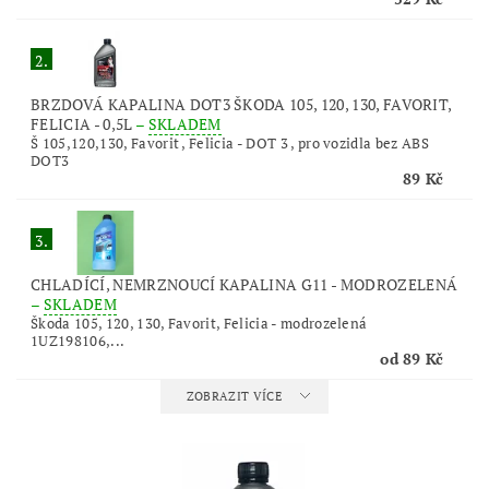
2.
BRZDOVÁ KAPALINA DOT3 ŠKODA 105, 120, 130, FAVORIT,
FELICIA - 0,5L
–
SKLADEM
Š 105,120,130, Favorit , Felicia - DOT 3 , pro vozidla bez ABS
DOT3
89 Kč
3.
CHLADÍCÍ, NEMRZNOUCÍ KAPALINA G11 - MODROZELENÁ
–
SKLADEM
Škoda 105, 120, 130, Favorit, Felicia - modrozelená
1UZ198106,...
od 89 Kč
ZOBRAZIT VÍCE