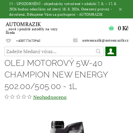
!!! - UPOZORNĚNÍ - objednávky vytvořené v období 7. 8. – 17. 8.
2026 budou odesílány od úterý 18. 8. 2026. Omezený provoz -
dovolená. Děkujeme Vám za pochopení - AUTOMRAZIK
AUTOMRAZIK
0 Kč
...nové i použité autodíly na vozy
Škoda
automrazik@automrazik.cz
+420777672945
OLEJ MOTOROVÝ 5W-40
CHAMPION NEW ENERGY
502.00/505.00 - 1L
Neohodnoceno