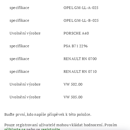
specifikace
OPEL GM-LL-A-025
specifikace
OPEL GM-LL-B-025
Uvolnění výrobce
PORSCHE A40
specifikace
PSA B71 2296
specifikace
RENAULT RN 0700
specifikace
RENAULT RN 0710
Uvolnění výrobce
VW 502.00
Uvolnění výrobce
VW 505.00
Buďte první, kdo napíše příspěvek k této položce.
Pouze registrovaní uživatelé mohou vkládat hodnocení. Prosím
přihlaste se
nebo se
registrujte
.