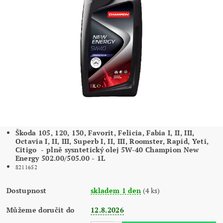
Škoda 105, 120, 130, Favorit, Felicia, Fabia I, II, III,
Octavia I, II, III, Superb I, II, III, Roomster, Rapid, Yeti,
Citigo - plně sysntetický olej 5W-40 Champion New
Energy 502.00/505.00 - 1L
8211652
Dostupnost
skladem 1 den
(4 ks)
Můžeme doručit do
12.8.2026