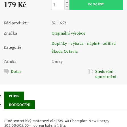
179 Kč
Kód produktu
8211652
Značka
Originální výrobce
Doplňky - výbava - náplně - aditiva
Kategorie
Škoda Octavia
Záruka
2 roky
Dotaz
Sledování -
upozornění
POPIS
HODNOCENÍ
Plně syntetický motorový olej 5W-40 Champion New Energy
502.00/505.00 - , objem balení 1 litr.