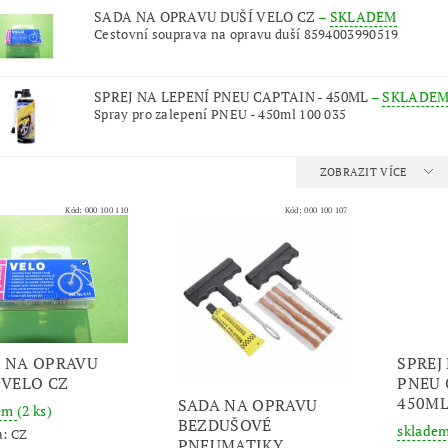
SADA NA OPRAVU DUŠÍ VELO CZ
–
SKLADEM
Cestovní souprava na opravu duší 8594003990519
SPREJ NA LEPENÍ PNEU CAPTAIN - 450ML
–
SKLADEM
Spray pro zalepení PNEU - 450ml 100 035
ZOBRAZIT VÍCE
Kód:
000 100 110
Kód:
000 100 107
 NA OPRAVU
SPREJ
 VELO CZ
PNEU 
450M
SADA NA OPRAVU
dem
(2 ks)
BEZDUŠOVÉ
sklade
a:
CZ
PNEUMATIKY