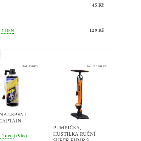
45 Kč
129 Kč
 1 DEN
Kód:
100 035
Kód:
000 100 108
 NA LEPENÍ
CAPTAIN -
L
PUMPIČKA,
HUSTILKA RUČNÍ
m 1 den
(>5 ks)
SUPER PUMP S