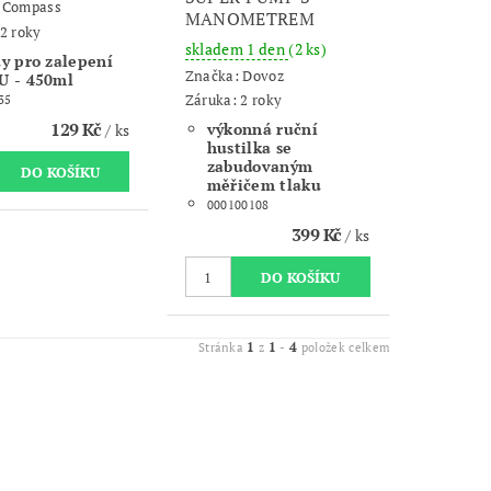
:
Compass
MANOMETREM
2 roky
skladem 1 den
(2 ks)
y pro zalepení
Značka:
Dovoz
U - 450ml
Záruka: 2 roky
35
129 Kč
výkonná ruční
/ ks
hustilka se
zabudovaným
měřičem tlaku
000100108
399 Kč
/ ks
1
1
4
Stránka
z
-
položek celkem