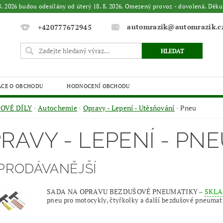
. 8. 2026 budou odesílány od úterý 18. 8. 2026. Omezený provoz - dovolená. 
automrazik@automrazik.c
+420777672945
ACE O OBCHODU
HODNOCENÍ OBCHODU
OVÉ DÍLY
Autochemie
Opravy - Lepení - Utěsňování
Pneu
RAVY - LEPENÍ - PN
PRODÁVANĚJŠÍ
SADA NA OPRAVU BEZDUŠOVÉ PNEUMATIKY
–
SKLA
pneu pro motocykly, čtyřkolky a další bezdušové pneumat