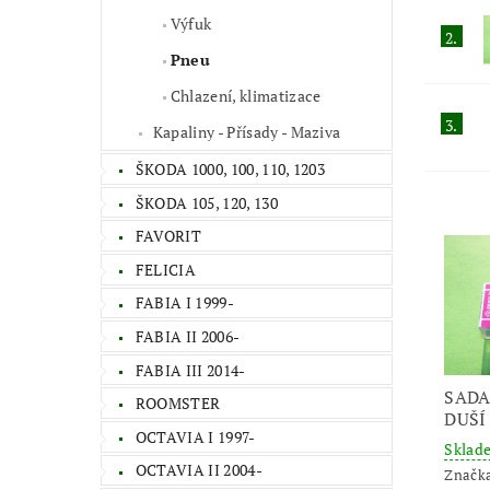
Výfuk
2.
Pneu
Chlazení, klimatizace
3.
Kapaliny - Přísady - Maziva
ŠKODA 1000, 100, 110, 1203
ŠKODA 105, 120, 130
FAVORIT
FELICIA
FABIA I 1999-
FABIA II 2006-
FABIA III 2014-
SADA
ROOMSTER
DUŠÍ
OCTAVIA I 1997-
Skla
OCTAVIA II 2004-
Značk