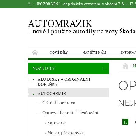
!!! - UPOZORNĚNÍ - objednávky vytvořené v období 7. 8. – 17
AUTOMRAZIK
...nové i použité autodíly na vozy Škoda
NOVÉ DÍLY
NAPIŠTE NÁM
INFORM
N
NOVÉ DÍLY
ALU DISKY + ORIGINÁLNÍ
OP
DOPLŇKY
AUTOCHEMIE
NEJ
Čištění - ochrana
Opravy - Lepení - Utěsňování
1.
Karoserie
Motor, převodovka