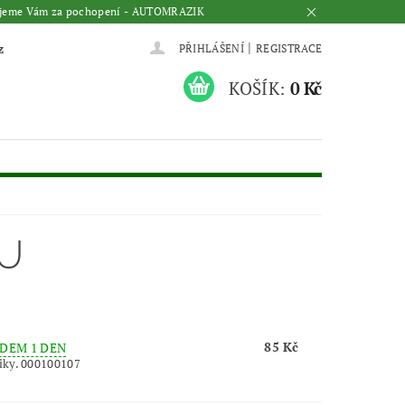
Děkujeme Vám za pochopení - AUTOMRAZIK
|
z
PŘIHLÁŠENÍ
REGISTRACE
KOŠÍK:
0 Kč
EU
85 Kč
DEM 1 DEN
iky. 000100107