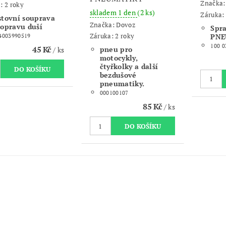
Značka
: 2 roky
skladem 1 den
(2 ks)
Záruka: 
stovní souprava
Značka:
Dovoz
 opravu duší
Spra
Záruka: 2 roky
PNE
4003990519
100 0
45 Kč
pneu pro
/ ks
motocykly,
čtyřkolky a další
bezdušové
pneumatiky.
000100107
85 Kč
/ ks