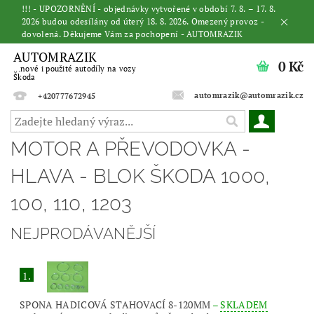
!!! - UPOZORNĚNÍ - objednávky vytvořené v období 7. 8. – 17. 8.
2026 budou odesílány od úterý 18. 8. 2026. Omezený provoz -
dovolená. Děkujeme Vám za pochopení - AUTOMRAZIK
AUTOMRAZIK
0 Kč
...nové i použité autodíly na vozy
Škoda
automrazik@automrazik.cz
+420777672945
MOTOR A PŘEVODOVKA -
HLAVA - BLOK ŠKODA 1000,
100, 110, 1203
NEJPRODÁVANĚJŠÍ
1.
SPONA HADICOVÁ STAHOVACÍ 8-120MM
–
SKLADEM