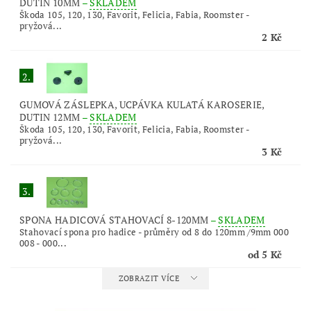
DUTIN 10MM
–
SKLADEM
Škoda 105, 120, 130, Favorit, Felicia, Fabia, Roomster -
pryžová...
2 Kč
2.
GUMOVÁ ZÁSLEPKA, UCPÁVKA KULATÁ KAROSERIE,
DUTIN 12MM
–
SKLADEM
Škoda 105, 120, 130, Favorit, Felicia, Fabia, Roomster -
pryžová...
3 Kč
3.
SPONA HADICOVÁ STAHOVACÍ 8-120MM
–
SKLADEM
Stahovací spona pro hadice - průměry od 8 do 120mm /9mm 000
008 - 000...
od 5 Kč
ZOBRAZIT VÍCE