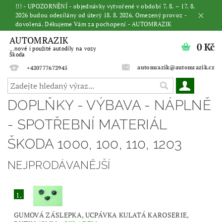
!!! - UPOZORNĚNÍ - objednávky vytvořené v období 7. 8. – 17. 8.
2026 budou odesílány od úterý 18. 8. 2026. Omezený provoz -
dovolená. Děkujeme Vám za pochopení - AUTOMRAZIK
AUTOMRAZIK
0 Kč
...nové i použité autodíly na vozy
Škoda
automrazik@automrazik.cz
+420777672945
DOPLŇKY - VÝBAVA - NÁPLNĚ
- SPOTŘEBNÍ MATERIÁL
ŠKODA 1000, 100, 110, 1203
NEJPRODÁVANĚJŠÍ
1.
GUMOVÁ ZÁSLEPKA, UCPÁVKA KULATÁ KAROSERIE,