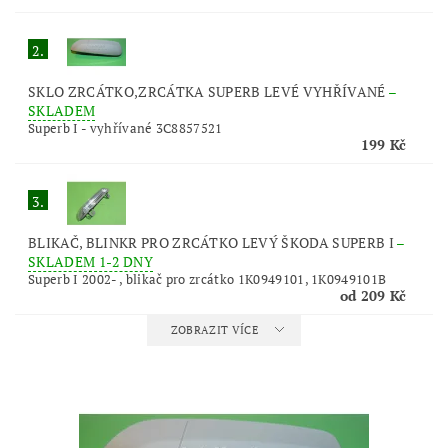
2.
SKLO ZRCÁTKO,ZRCÁTKA SUPERB LEVÉ VYHŘÍVANÉ
–
SKLADEM
Superb I - vyhřívané 3C8857521
199 Kč
3.
BLIKAČ, BLINKR PRO ZRCÁTKO LEVÝ ŠKODA SUPERB I
–
SKLADEM 1-2 DNY
Superb I 2002- , blikač pro zrcátko 1K0949101, 1K0949101B
od 209 Kč
ZOBRAZIT VÍCE