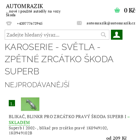
AUTOMRAZIK
0 Kč
...nové i použité autodíly na vozy
Škoda
automrazik@automrazik.cz
+420777672945
KAROSERIE - SVĚTLA -
ZPĚTNÉ ZRCÁTKO ŠKODA
SUPERB
NEJPRODÁVANĚJŠÍ
1.
BLIKAČ, BLINKR PRO ZRCÁTKO PRAVÝ ŠKODA SUPERB I
–
SKLADEM
Superb I 2002- , blikač pro zrcátko pravé 1K0949102,
1K0949102B
od 209 Kč