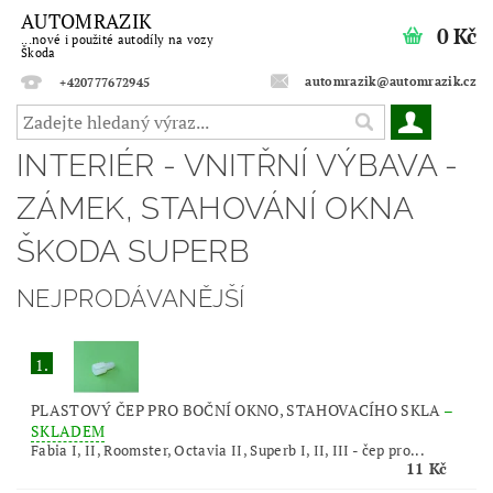
AUTOMRAZIK
0 Kč
...nové i použité autodíly na vozy
Škoda
automrazik@automrazik.cz
+420777672945
INTERIÉR - VNITŘNÍ VÝBAVA -
ZÁMEK, STAHOVÁNÍ OKNA
ŠKODA SUPERB
NEJPRODÁVANĚJŠÍ
1.
PLASTOVÝ ČEP PRO BOČNÍ OKNO, STAHOVACÍHO SKLA
–
SKLADEM
Fabia I, II, Roomster, Octavia II, Superb I, II, III - čep pro...
11 Kč