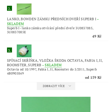
2.
LANKO, BOWDEN ZÁMKU PŘEDNÍCH DVEŘÍ SUPERB I
–
SKLADEM
Superb I- lanko zámku otvírání přední dveře 3U0837085,
3U0837085E
49 Kč
3.
SPÍNACÍ SKŘÍŇKA, VLOŽKA ŠKODA OCTAVIA, FABIA I, II,
ROOMSTER, SUPERB
–
SKLADEM
Octavia od 10/1997, Fabia I, II, Roomster do 5/2011, Superb
4B0905849
od 159 Kč
ZOBRAZIT VÍCE