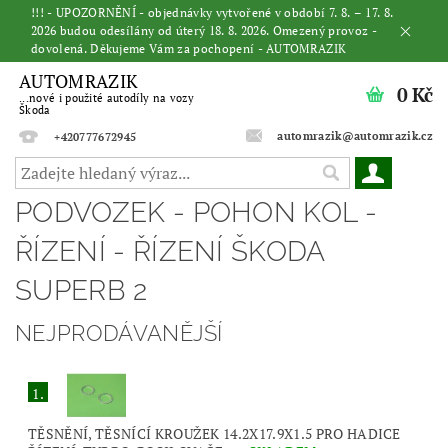
!!! - UPOZORNĚNÍ - objednávky vytvořené v období 7. 8. – 17. 8.
2026 budou odesílány od úterý 18. 8. 2026. Omezený provoz -
dovolená. Děkujeme Vám za pochopení - AUTOMRAZIK
AUTOMRAZIK
0 Kč
...nové i použité autodíly na vozy
Škoda
automrazik@automrazik.cz
+420777672945
PODVOZEK - POHON KOL -
ŘÍZENÍ - ŘÍZENÍ ŠKODA
SUPERB 2
NEJPRODÁVANĚJŠÍ
1.
TĚSNĚNÍ, TĚSNÍCÍ KROUŽEK 14.2X17.9X1.5 PRO HADICE