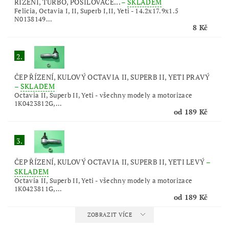
ŘÍZENÍ, TURBO, POSILOVAČE...
–
SKLADEM
Felicia, Octavia I, II, Superb I,II, Yeti - 14.2x17.9x1.5
N0138149...
8 Kč
2.
ČEP ŘÍZENÍ, KULOVÝ OCTAVIA II, SUPERB II, YETI PRAVÝ
–
SKLADEM
Octavia II, Superb II, Yeti - všechny modely a motorizace
1K0423812G,...
od 189 Kč
3.
ČEP ŘÍZENÍ, KULOVÝ OCTAVIA II, SUPERB II, YETI LEVÝ
–
SKLADEM
Octavia II, Superb II, Yeti - všechny modely a motorizace
1K0423811G,...
od 189 Kč
ZOBRAZIT VÍCE