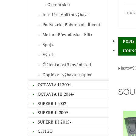
Okenní skla
1J0 825
Interiér - Vnitřní výbava
Podvozek - Pohon kol - Řízení
Motor - Převodovka - Filtr
POPIS
Spojka
HODNO
Výfuk
Čištění a ostřikování skel
Plastový 
Doplňky - výbava - náplně
OCTAVIA II 2004-
SOU
OCTAVIA III 2014-
SUPERB I 2002-
SUPERB II 2009-
SUPERB III 2015-
CITIGO