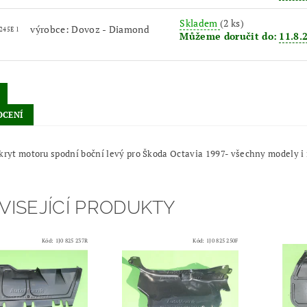
Skladem
(2 ks)
výrobce: Dovoz - Diamond
 245E 1
Můžeme doručit do:
11.8.
CENÍ
kryt motoru spodní boční levý pro Škoda Octavia 1997- všechny modely i
VISEJÍCÍ PRODUKTY
Kód:
1J0 825 237R
Kód:
1J0 825 250F