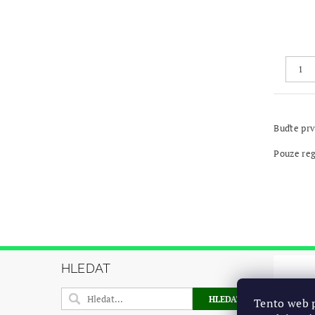
Buďte prv
Pouze re
HLEDAT
Tento web p