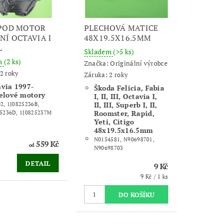
 POD MOTOR
PLECHOVÁ MATICE
NÍ OCTAVIA I
48X19.5X16.5MM
L
Skladem
(>5 ks)
m
(2 ks)
Značka:
Originální výrobce
2 roky
Záruka: 2 roky
via 1997-
Škoda Felicia, Fabia
elové motory
I, II, III, Octavia I,
II, III, Superb I, II,
2, 1J0825236B,
Roomster, Rapid,
5236D, 1J0825237M
Yeti, Citigo
48x19.5x16.5mm
N0154581, N90698701,
559 Kč
od
N90698703
DETAIL
9 Kč
9 Kč / 1 ks