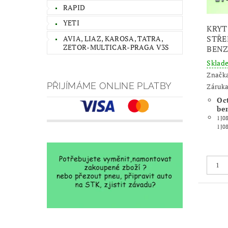
RAPID
YETI
KRYT
STŘE
AVIA, LIAZ, KAROSA, TATRA,
ZETOR-MULTICAR-PRAGA V3S
BENZ
Skla
Značk
PŘIJÍMÁME ONLINE PLATBY
Záruka
Oc
be
1J0
1J0