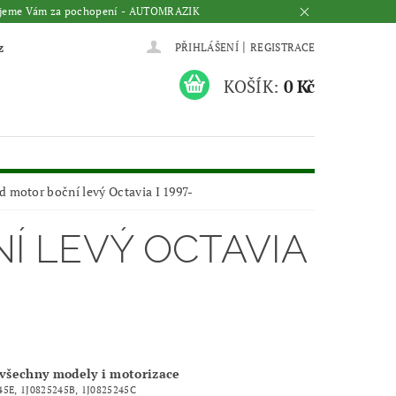
Děkujeme Vám za pochopení - AUTOMRAZIK
|
z
PŘIHLÁŠENÍ
REGISTRACE
KOŠÍK:
0 Kč
d motor boční levý Octavia I 1997-
Í LEVÝ OCTAVIA
 všechny modely i motorizace
45E, 1J0825245B, 1J0825245C