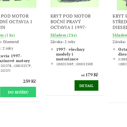
 POD MOTOR
KRYT POD MOTOR
KRYT
DNÍ OCTAVIA I
BOČNÍ PRAVÝ
STŘED
IN
OCTAVIA I 1997-
DIESE
dem
(1 ks)
Skladem
(2 ks)
Sklade
a:
Diamond
Záruka: 2 roky
Záruka: 
: 2 roky
1997- všechny
Octa
modely i
dies
tavia 1997-
motorizace
31080
nzínové motory
1J0825250F, 1J0825250E
1J082
825237R, 1J0825237F,
825237J
179 Kč
od
259 Kč
DETAIL