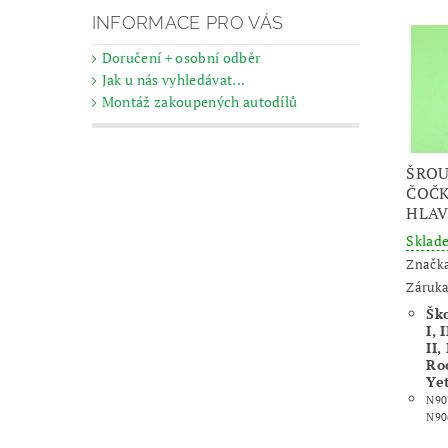
INFORMACE PRO VÁS
Doručení + osobní odběr
Jak u nás vyhledávat...
Montáž zakoupených autodílů
ŠROU
ČOČ
HLAV
Skla
Značk
Záruka
Ško
I, 
II,
Ro
Yet
N90
N90