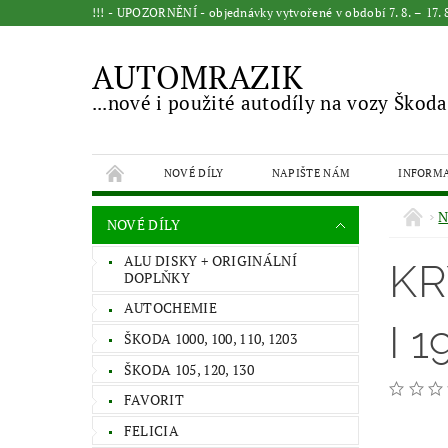
!!! - UPOZORNĚNÍ - objednávky vytvořené v období 7. 8. – 17
AUTOMRAZIK
...nové i použité autodíly na vozy Škoda
NOVÉ DÍLY
NAPIŠTE NÁM
INFORM
N
NOVÉ DÍLY
ALU DISKY + ORIGINÁLNÍ
KR
DOPLŇKY
AUTOCHEMIE
I 1
ŠKODA 1000, 100, 110, 1203
ŠKODA 105, 120, 130
FAVORIT
FELICIA