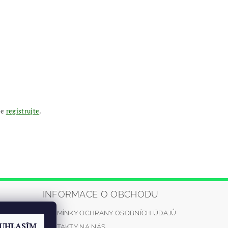
se
registrujte
.
INFORMACE O OBCHODU
PODMÍNKY OCHRANY OSOBNÍCH ÚDAJŮ
automrazik.
UHLASÍM
KONTAKTY NA NÁS