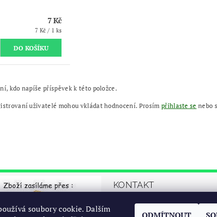
7 Kč
7 Kč / 1 ks
ní, kdo napíše příspěvek k této položce.
gistrovaní uživatelé mohou vkládat hodnocení. Prosím
přihlaste se
nebo 
KONTAKT
automrazik
@
oužívá soubory cookie. Dalším
ODMÍTNOUT
SO
cz