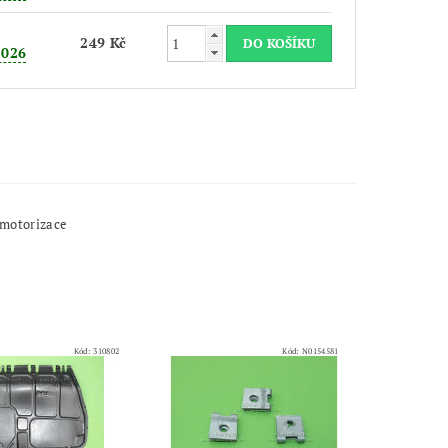
249 Kč
2026
 motorizace
Kód:
310802
Kód:
N0154581