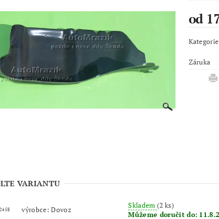
od 1
Kategorie
Záruka
LTE VARIANTU
Skladem
(2 ks)
výrobce: Dovoz
 245E
Můžeme doručit do:
11.8.