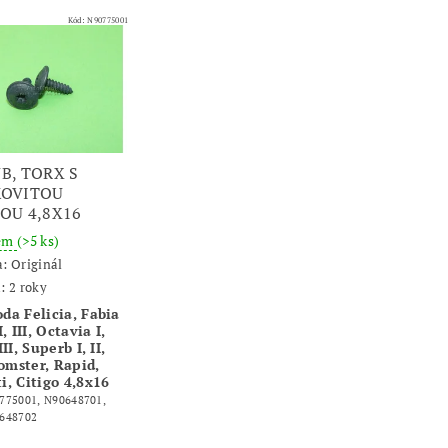
Kód:
N90775001
B, TORX S
KOVITOU
OU 4,8X16
dem
(>5 ks)
a:
Originál
: 2 roky
da Felicia, Fabia
II, III, Octavia I,
 III, Superb I, II,
omster, Rapid,
i, Citigo 4,8x16
775001, N90648701,
648702