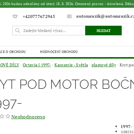
. 8. 2026 budou odesílány od úterý 18. 8. 2026. Omezený provoz - dovolená. 
automrazik@automrazik.c
+420777672945
ACE O OBCHODU
HODNOCENÍ OBCHODU
OVÉ DÍLY
Octavia I 1997-
Karoserie - Světla
plastové díly
Kryt po
YT POD MOTOR BOČN
997-
Neohodnoceno
1997-
1J08252