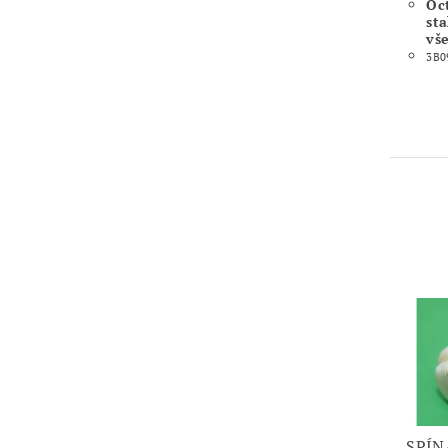
Oc
st
vš
3B0
SPÍN