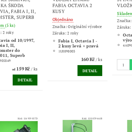
KA ŠKODA
FABIA OCTAVIA 2
VLOŽK
IA, FABIA I, II,
KUSY
Sklade
STER, SUPERB
Objednáno
Značka
dem
(5 ks)
Značka:
Originální výrobce
Záruka: 
: 2 roky
Záruka: 2 roky
Octa
výro
tavia od 10/1997,
Fabia I, Octavia I -
ia I, II,
2 kusy levá + pravá
4A09
omster do
1U0898003
2011, Superb
160 Kč
/ ks
905849
159 Kč
/ ks
od
DETAIL
DETAIL
Kód:
1J4 959 857D
Kód:
1U0 839 461B