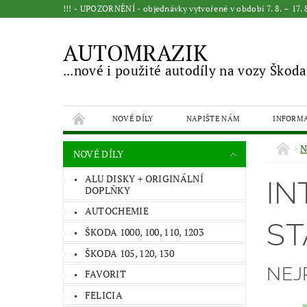
!!! - UPOZORNĚNÍ - objednávky vytvořené v období 7. 8. – 17
AUTOMRAZIK
...nové i použité autodíly na vozy Škoda
NOVÉ DÍLY
NAPIŠTE NÁM
INFORM
N
NOVÉ DÍLY
ALU DISKY + ORIGINÁLNÍ
IN
DOPLŇKY
AUTOCHEMIE
ST
ŠKODA 1000, 100, 110, 1203
ŠKODA 105, 120, 130
NEJ
FAVORIT
FELICIA