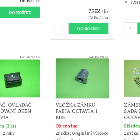
66 Kč
/ ks
1U08
75 Kč
/ ks
75 Kč / 1 ks
Kód:
3B0 959 855
Kód:
1U0 898 005
AČ, OVLADAČ
VLOŽKA ZÁMKU
ZÁMEK
OVÁNÍ OKEN
FABIA OCTAVIA 1
SADA 
VIA
KUS
OCTAV
dem
(2 ks)
Objednáno
Sklade
: 2 roky
Značka:
Originální výrobce
Značka