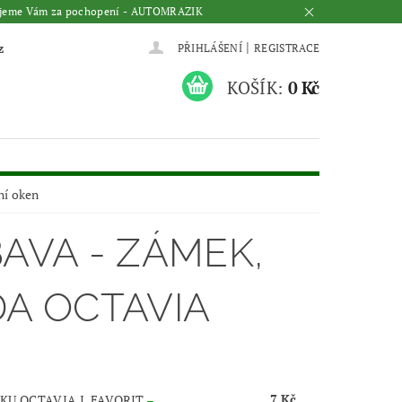
Děkujeme Vám za pochopení - AUTOMRAZIK
|
z
PŘIHLÁŠENÍ
REGISTRACE
KOŠÍK:
0 Kč
ní oken
BAVA - ZÁMEK,
A OCTAVIA
7 Kč
U OCTAVIA I, FAVORIT
–