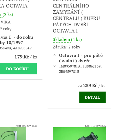
A OCTAVIA
CENTRÁLNÍHO
ZAMYKÁNÍ (
m
(2 ks)
CENTRÁLU ) KUFRU
:
VIKA
PÁTÝCH DVEŘÍ
2 roky
OCTAVIA I
via I - do roku
Skladem
(1 ks)
by 10/1997
Záruka: 2 roky
05849B, 4A0905849
Octavia I - pro páté
179 Kč
/ ks
( zadní ) dveře
1M0959781A, 1U0862159,
3B0959781B
289 Kč
/ ks
od
DETAIL
Kód:
1U0 839 462B
Kód:
1J3 959 857A