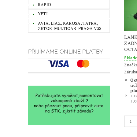
RAPID
YETI
AVIA, LIAZ, KAROSA, TATRA,
ZETOR-MULTICAR-PRAGA V3S
LANK
ZADN
OCTA
PŘIJÍMÁME ONLINE PLATBY
Skla
Značk
Záruka
Oct
uc
pl
1U0
1U0