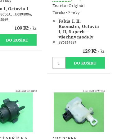
2 roky
Značka:
Originál
a I, Octavia I
Záruka: 2 roky
8006A, 1U0898006,
88069
Fabia I, II,
Roomster, Octavia
109 Kč
/ ks
I, II, Superb -
všechny modely
6Y0839167
129 Kč
/ ks
Kód:
4A0 905 849B
Kód:
1M0 959 781A
CÍ SKŘÍŇKA,
MOTOREK