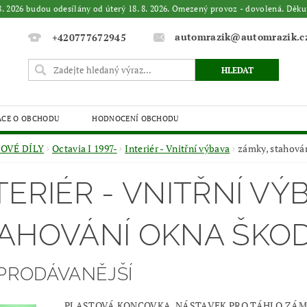
. 8. 2026 budou odesílány od úterý 18. 8. 2026. Omezený provoz - dovolená. 
automrazik@automrazik.c
+420777672945
ACE O OBCHODU
HODNOCENÍ OBCHODU
OVÉ DÍLY
Octavia I 1997-
Interiér - Vnitřní výbava
zámky, stahová
TERIÉR - VNITŘNÍ VÝ
AHOVÁNÍ OKNA ŠKOD
PRODÁVANĚJŠÍ
PLASTOVÁ KONCOVKA, NÁSTAVEK PRO TÁHLO ZÁMK