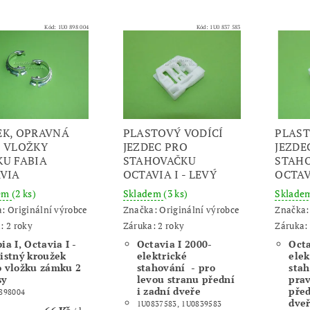
Kód:
1U0 898 004
Kód:
1U0 837 583
K, OPRAVNÁ
PLASTOVÝ VODÍCÍ
PLAST
 VLOŽKY
JEZDEC PRO
JEZDE
U FABIA
STAHOVAČKU
STAH
VIA
OCTAVIA I - LEVÝ
OCTAV
dem
(2 ks)
Skladem
(3 ks)
Sklade
a:
Originální výrobce
Značka:
Originální výrobce
Značka
: 2 roky
Záruka: 2 roky
Záruka: 
ia I, Octavia I -
Octavia I 2000-
Octa
jistný kroužek
elektrické
elek
o vložku zámku 2
stahování - pro
stah
sy
levou stranu přední
pra
i zadní dveře
před
898004
dve
1U0837583,
1U0839583