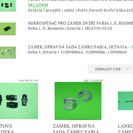
SKLADEM
Octavia I pro páté ( zadní ) dveře, Favorit dveřní klika 6U
MIKROSPÍNAČ PRO ZÁMEK DVEŘÍ FABIA I, II, ROOM
Fabia I, II, Roomster, Octavia I 3B1837015XXX
ZÁMEK, OPRAVNÁ SADA ZÁMKU FABIA, OCTAVIA
–
Fabia I, Octavia I 1U0898006A, 1U0898006, 120988069
ZOBRAZIT VÍCE
Kód:
6U0 827 445
Kód:
1U0 898 002
TOVÁ
ZÁMEK, OPRAVNÁ
LANK
OVKA,
SADA ZÁMKU FABIA
ZÁMK