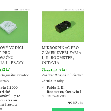
Kód:
1U0 837 584
Kód:
3B1 837 015 XXX
OVÝ VODÍCÍ
MIKROSPÍNAČ PRO
C PRO
ZÁMEK DVEŘÍ FABIA
OVAČKU
I, II, ROOMSTER,
IA I - PRAVÝ
OCTAVIA
m
(2 ks)
Skladem
(>5 ks)
:
Originální výrobce
Značka:
Originální výrobce
2 roky
Záruka: 2 roky
via I 2000-
Fabia I, II,
trické
Roomster, Octavia I
ování - pro
3B1837015XXX
vou stranu
99 Kč
/ ks
ní i zadní
ře