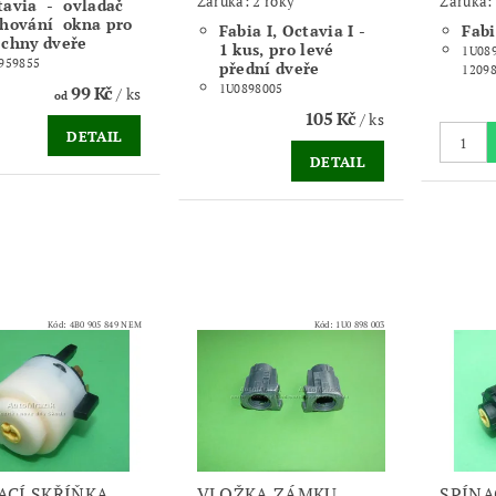
Záruka: 2 roky
Záruka: 
tavia - ovladač
ahování okna pro
Fabia I, Octavia I -
Fabi
echny dveře
1 kus, pro levé
1U089
959855
přední dveře
1209
1U0898005
99 Kč
/ ks
od
105 Kč
/ ks
DETAIL
DETAIL
Kód:
4B0 905 849 NEM
Kód:
1U0 898 003
ACÍ SKŘÍŇKA,
VLOŽKA ZÁMKU
SPÍNA