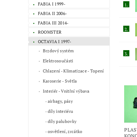
FABIA I 1999-
1.
FABIA II 2006-
FABIA III 2014-
2.
ROOMSTER
OCTAVIA I 1997-
Brzdový systém
3.
Elektrosoučásti
Chlazení - Klimatizace - Topení
Karoserie - Světla
Interiér - Vnitřní výbava
airbagy, pásy
díly interiéru
díly palubovky
PLAS
osvětlení, zrcátko
KONC