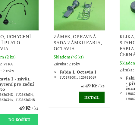
O, UCHYCENÍ
ZÁMEK, OPRAVNÁ
KLIKA
Í PLATO
SADA ZÁMKU FABIA,
STAH
VIA
OCTAVIA
FABIA,
ČERN
dem
(2 ks)
Skladem
(>5 ks)
Sklade
a:
VIKA
Záruka: 2 roky
Záruka: 
: 2 roky
Fabia I, Octavia I
Fabi
1U0898001, 120988069
avia I - závěs,
- př
hycení pro zadní
49 Kč
/ ks
od
čer
ato
1H08
863634D, 1U0863634,
DETAIL
1H08
863634A, 1U0863634B
49 Kč
/ ks