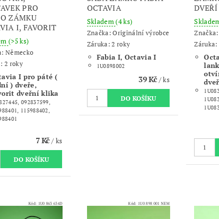
AVEK PRO
OCTAVIA
DVEŘÍ
LO ZÁMKU
Skladem
(4 ks)
Sklade
VIA I, FAVORIT
Značka:
Originální výrobce
Značka
dem
(>5 ks)
Záruka: 2 roky
Záruka: 
a:
Německo
Fabia I, Octavia I
Octa
: 2 roky
lan
1U0898002
otví
avia I pro páté (
39 Kč
/ ks
dve
ní ) dveře,
1U083
orit dveřní klika
1U08
827445, 092837599,
1U08
988401, 115988402,
988401
7 Kč
/ ks
Kód:
1U0 863 634D
Kód:
1U0 898 001 NEM