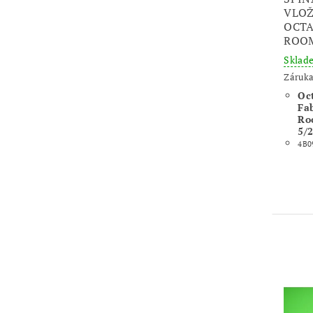
VLOŽ
OCTAV
ROOM
Skla
Záruka
Oc
Fab
Ro
5/
4B0