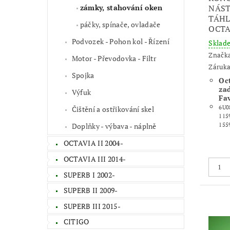
zámky, stahování oken
NÁST
TÁH
páčky, spínače, ovladače
OCTA
Podvozek - Pohon kol - Řízení
Skla
Značk
Motor - Převodovka - Filtr
Záruka
Spojka
Oct
zad
Výfuk
Fav
6U0
Čištění a ostřikování skel
115
Doplňky - výbava - náplně
155
OCTAVIA II 2004-
OCTAVIA III 2014-
SUPERB I 2002-
SUPERB II 2009-
SUPERB III 2015-
CITIGO