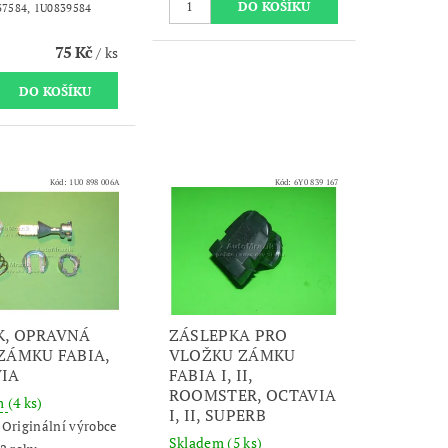
37584,
1U0839584
75 Kč
/ ks
Kód:
1U0 898 006A
Kód:
6Y0 839 167
, OPRAVNÁ
ZÁSLEPKA PRO
ZÁMKU FABIA,
VLOŽKU ZÁMKU
IA
FABIA I, II,
ROOMSTER, OCTAVIA
m
(4 ks)
I, II, SUPERB
:
Originální výrobce
Skladem
(5 ks)