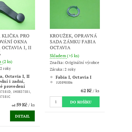
, KLIČKA PRO
KROUŽEK, OPRAVNÁ
OVÁNÍ OKNA
SADA ZÁMKU FABIA
 OCTAVIA I, II
OCTAVIA
Á
Skladem
(>5 ks)
m
(2 ks)
Značka:
Originální výrobce
2 roky
Záruka: 2 roky
a, Octavia I, II
Fabia I, Octavia I
ední i zadní,
1U0898006
né provedení
62 Kč
/ ks
37581D, 1H0837581,
37581C
59 Kč
/ ks
od
DETAIL