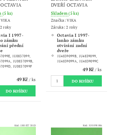
 OCTAVIA
DVEŘÍ OCTAVIA
m
(5 ks)
Skladem
(5 ks)
:
VIKA
Značka:
VIKA
2 roky
Záruka: 2 roky
via I 1997-
Octavia I 1997-
ko zámku
lanko zámku
rání přední
otvírání zadní
ře
dveře
7099E, 1U0837099,
1U4839099B, 1U4839099,
37099A, 1U0837099B,
1U4839099A, 1U4839099C
37099D, 1U0837099F
49 Kč
/ ks
49 Kč
/ ks
Kód:
1H0 837 581D
Kód:
1U0 898 006