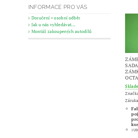
INFORMACE PRO VÁS
Doručení + osobní odběr
Jak u nás vyhledávat...
Montáž zakoupených autodílů
ZÁME
SADA
ZÁMK
OCTA
Skla
Značk
Záruka
Fab
po
pr
ku
1U0