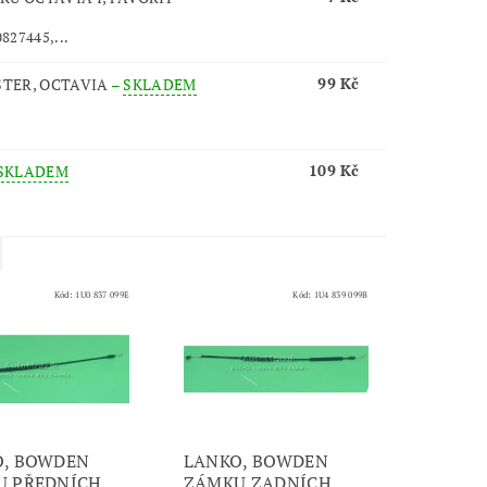
0827445,...
99 Kč
STER, OCTAVIA
–
SKLADEM
109 Kč
SKLADEM
Kód:
1U0 837 099E
Kód:
1U4 839 099B
O, BOWDEN
LANKO, BOWDEN
U PŘEDNÍCH
ZÁMKU ZADNÍCH