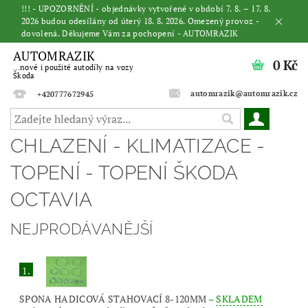
!!! - UPOZORNĚNÍ - objednávky vytvořené v období 7. 8. – 17. 8.
2026 budou odesílány od úterý 18. 8. 2026. Omezený provoz -
dovolená. Děkujeme Vám za pochopení - AUTOMRAZIK
AUTOMRAZIK
0 Kč
...nové i použité autodíly na vozy
Škoda
automrazik@automrazik.cz
+420777672945
CHLAZENÍ - KLIMATIZACE -
TOPENÍ - TOPENÍ ŠKODA
OCTAVIA
NEJPRODÁVANĚJŠÍ
1.
SPONA HADICOVÁ STAHOVACÍ 8-120MM
–
SKLADEM