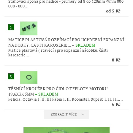
Stahovací spona pro hadice - průměry od 8 do 120mm /9mm 000
008 - 000...
od 5 Kč
2.
MATICE PLASTOVÁ ROZPÍNACÍ PRO UCHYCENÍ EXPANZNÍ
NÁDOBKY, ČÁSTI KAROSERIE...
–
SKLADEM
Matice plastová ( stavěcí ) pro expanzní nádobku, části
karoserie...
8 Kč
3.
TĚSNÍCÍ KROUŽEK PRO ČIDLO TEPLOTY MOTORU
19,6X3,65MM
–
SKLADEM
Felicia, Octavia I, II, III Fabia I, II, Roomster, Superb I, II, III,...
6 Kč
ZOBRAZIT VÍCE