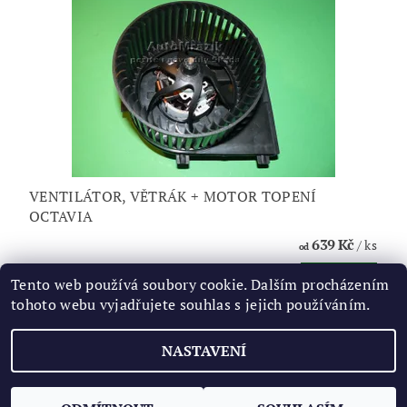
VENTILÁTOR, VĚTRÁK + MOTOR TOPENÍ
OCTAVIA
639 Kč
/ ks
od
DETAIL
Tento web používá soubory cookie. Dalším procházením
tohoto webu vyjadřujete souhlas s jejich používáním.
NASTAVENÍ
2026 ©
AUTOMRAZIK
, všechna práva vyhrazena
Vytvořil Shoptet