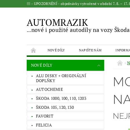
!!! - UPOZORNĚNÍ - objednávky vytvořené v období 7. 8. – 17
AUTOMRAZIK
...nové i použité autodíly na vozy Škoda
NOVÉ DÍLY
NAPIŠTE NÁM
INFORM
N
NOVÉ DÍLY
ALU DISKY + ORIGINÁLNÍ
MO
DOPLŇKY
AUTOCHEMIE
NA
ŠKODA 1000, 100, 110, 1203
ŠKODA 105, 120, 130
NEJ
FAVORIT
FELICIA