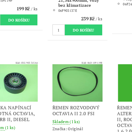
21,34x900mm, vozy
109119P
06F2
bez klimatizace
199 Kč
/ ks
06F903137E
239 Kč
/ ks
Kód:
03G 903 315AA
Kód:
06D 109 119B
KA NAPÍNACÍ
ŘEMEN ROZVODOVÝ
ŘEMEN
TNÁ OCTAVIA,
OCTAVIA II 2.0 FSI
ALTER
RB II, DIESEL
II, R
Skladem
(1 ks)
OCTAVI
dem
(1 ks)
Značka:
Originál
1.6 2.