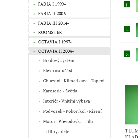
FABIA I 1999-
1.
FABIA II 2006-
FABIA III 2014-
2.
ROOMSTER
OCTAVIA I 1997-
OCTAVIA II 2004-
3.
Brzdový systém
Elektrosoučásti
Chlazení - Klimatizace - Topení
Karoserie - Světla
Interiér - Vnitřní výbava
Podvozek - Pohon kol - Řízení
Motor - Převodovka - Filtr
TLUM
filtry, oleje
KLAD