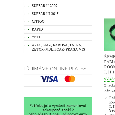
SUPERB II 2009-
SUPERB III 2015-
CITIGO
RAPID
YETI
AVIA, LIAZ, KAROSA, TATRA,
ZETOR-MULTICAR-PRAGA V3S
ŘEM
FABIA
ROOM
PŘIJÍMÁME ONLINE PLATBY
I, II
Skla
Značk
Záruka
Fab
Ro
I, 
kW