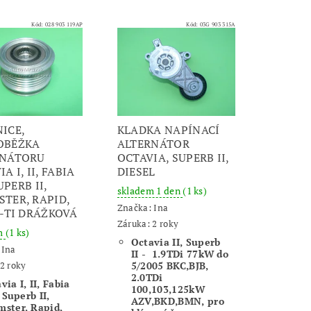
Kód:
028 903 119AP
Kód:
03G 903 315A
ICE,
KLADKA NAPÍNACÍ
OBĚŽKA
ALTERNÁTOR
RNÁTORU
OCTAVIA, SUPERB II,
A I, II, FABIA
DIESEL
SUPERB II,
skladem 1 den
(1 ks)
TER, RAPID,
Značka:
Ina
6-TI DRÁŽKOVÁ
Záruka: 2 roky
m
(1 ks)
Octavia II, Superb
:
Ina
II - 1.9TDi 77kW do
2 roky
5/2005 BKC,BJB,
2.0TDi
via I, II, Fabia
100,103,125kW
, Superb II,
AZV,BKD,BMN, pro
ster, Rapid,