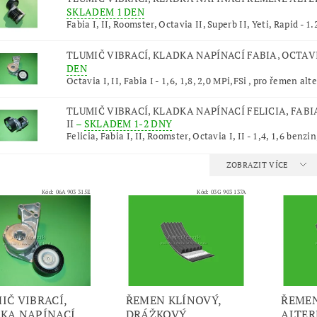
SKLADEM 1 DEN
Fabia I, II, Roomster, Octavia II, Superb II, Yeti, Rapid - 1.2
TLUMIČ VIBRACÍ, KLADKA NAPÍNACÍ FABIA, OCTAVIA
DEN
Octavia I, II, Fabia I - 1,6, 1,8, 2,0 MPi,FSi , pro řemen alt
TLUMIČ VIBRACÍ, KLADKA NAPÍNACÍ FELICIA, FABIA 
II
–
SKLADEM 1-2 DNY
Felicia, Fabia I, II, Roomster, Octavia I, II - 1,4, 1,6 benzin,
ZOBRAZIT VÍCE
Kód:
06A 903 315E
Kód:
03G 903 137A
IČ VIBRACÍ,
ŘEMEN KLÍNOVÝ,
ŘEMEN
KA NAPÍNACÍ
DRÁŽKOVÝ
ALTER