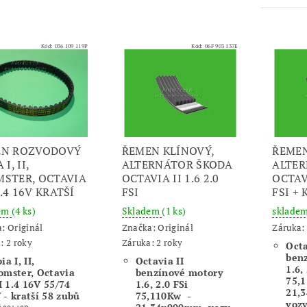
Kód:
036 109 119P
Kód:
06F 903 137E
EN ROZVODOVÝ
ŘEMEN KLÍNOVÝ,
ŘEMEN
 I, II,
ALTERNÁTOR ŠKODA
ALTER
STER, OCTAVIA
OCTAVIA II 1.6 2.0
OCTAVI
 1.4 16V KRATŠÍ
FSI
FSI +
dem
(4 ks)
Skladem
(1 ks)
sklade
a:
Originál
Značka:
Originál
Záruka: 
: 2 roky
Záruka: 2 roky
Octa
ben
ia I, II,
Octavia II
1.6,
omster, Octavia
benzínové motory
75,
II 1.4 16V 55/74
1.6, 2.0 FSi
21,
 - kratší 58 zubů
75,110Kw -
vozy