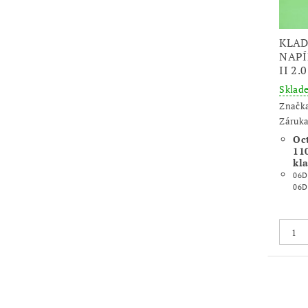
KLAD
NAPÍ
II 2.0
Skla
Značk
Záruka
Oct
11
kl
06D
06D