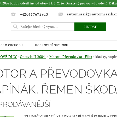
. 8. 2026 budou odesílány od úterý 18. 8. 2026. Omezený provoz - dovolená. 
automrazik@automrazik.c
+420777672945
ACE O OBCHODU
HODNOCENÍ OBCHODU
OVÉ DÍLY
Octavia II 2004-
Motor - Převodovka - Filtr
kladky, napí
TOR A PŘEVODOVKA 
PÍNÁK, ŘEMEN ŠKOD
PRODÁVANĚJŠÍ
TLUMIČ VIBRACÍ, KLADKA NAPÍNACÍ ŘEMENE ALTE