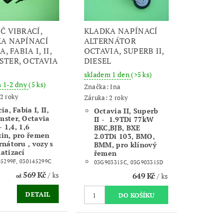
Č VIBRACÍ,
KLADKA NAPÍNACÍ
A NAPÍNACÍ
ALTERNÁTOR
A, FABIA I, II,
OCTAVIA, SUPERB II,
TER, OCTAVIA
DIESEL
skladem 1 den
(>5 ks)
 1-2 dny
(5 ks)
Značka:
Ina
2 roky
Záruka: 2 roky
ia, Fabia I, II,
Octavia II, Superb
ster, Octavia
II - 1.9TDi 77kW
 - 1,4, 1,6
BKC,BJB, BXE
in, pro řemen
2.0TDi 103, BMO,
rnátoru , vozy s
BMM, pro klínový
atizací
řemen
5299F, 030145299C
03G903315C, 03G903315D
569 Kč
/ ks
649 Kč
/ ks
od
DETAIL