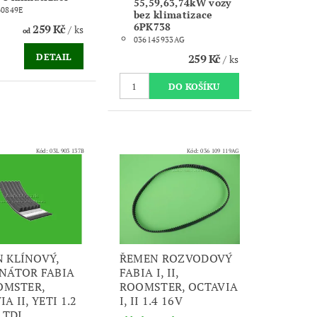
55,59,63,74kW vozy
60849E
bez klimatizace
6PK738
259 Kč
/ ks
od
036145933AG
DETAIL
259 Kč
/ ks
Kód:
03L 903 137B
Kód:
036 109 119AG
 KLÍNOVÝ,
ŘEMEN ROZVODOVÝ
NÁTOR FABIA
FABIA I, II,
OOMSTER,
ROOMSTER, OCTAVIA
A II, YETI 1.2
I, II 1.4 16V
0 TDI