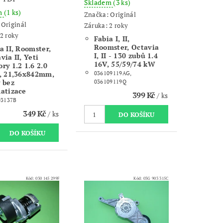
Skladem
(3 ks)
m
(1 ks)
Značka:
Originál
:
Originál
Záruka: 2 roky
2 roky
Fabia I, II,
Roomster, Octavia
a II, Roomster,
I, II - 130 zubů 1.4
via II, Yeti
16V, 55/59/74 kW
ry 1.2 1.6 2.0
 , 21,36x842mm,
036109119AG,
 bez
036109119Q
atizace
399 Kč
/ ks
03137B
349 Kč
/ ks
Kód:
030 145 299F
Kód:
03G 903 315C