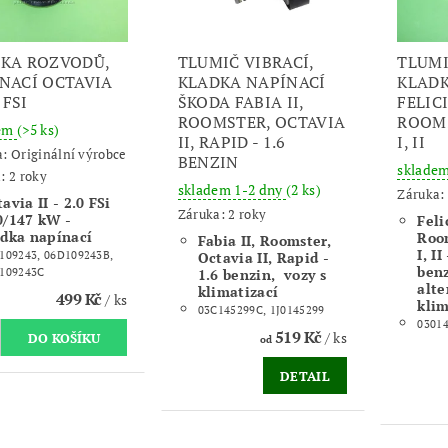
KA ROZVODŮ,
TLUMIČ VIBRACÍ,
TLUMI
NACÍ OCTAVIA
KLADKA NAPÍNACÍ
KLADK
 FSI
ŠKODA FABIA II,
FELICI
ROOMSTER, OCTAVIA
ROOMS
dem
(>5 ks)
II, RAPID - 1.6
I, II
a:
Originální výrobce
BENZIN
skladem
: 2 roky
skladem 1-2 dny
(2 ks)
Záruka: 
avia II - 2.0 FSi
Záruka: 2 roky
0/147 kW -
Felic
adka napínací
Room
Fabia II, Roomster,
I, II
Octavia II, Rapid -
109243, 06D109243B,
benz
1.6 benzin, vozy s
109243C
alte
klimatizací
499 Kč
/ ks
klim
03C145299C, 1J0145299
03014
519 Kč
/ ks
od
DETAIL