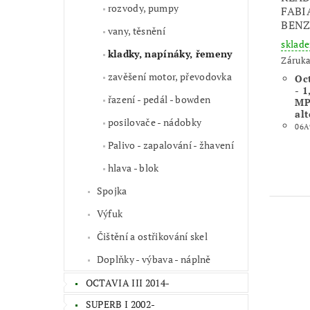
rozvody, pumpy
FABIA
BENZ
vany, těsnění
sklad
kladky, napínáky, řemeny
Záruka
zavěšení motor, převodovka
Oct
- 1
řazení - pedál - bowden
MP
al
posilovače - nádobky
06A
Palivo - zapalování - žhavení
hlava - blok
Spojka
Výfuk
Čištění a ostřikování skel
Doplňky - výbava - náplně
OCTAVIA III 2014-
SUPERB I 2002-