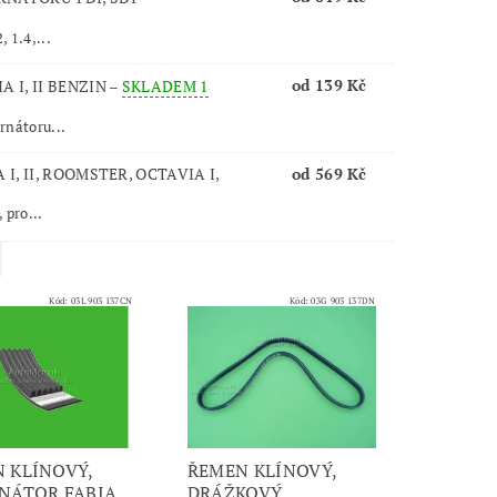
, 1.4,...
od 139 Kč
 I, II BENZIN
–
SKLADEM 1
ernátoru...
I, II, ROOMSTER, OCTAVIA I,
od 569 Kč
 pro...
Kód:
03L 903 137CN
Kód:
03G 903 137DN
 KLÍNOVÝ,
ŘEMEN KLÍNOVÝ,
NÁTOR FABIA
DRÁŽKOVÝ