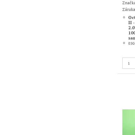
Značk
Záruka
Oct
II
2.
10
sa
03G