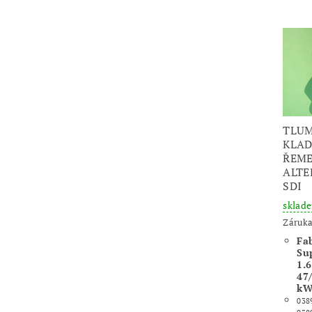
TLUM
KLAD
ŘEM
ALTE
SDI
sklad
Záruka
Fab
Sup
1.6
47
k
038