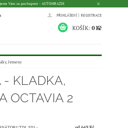
Děkujeme Vám za pochopení - AUTOMRAZIK
|
z
PŘIHLÁŠENÍ
REGISTRACE
KOŠÍK:
0 Kč
náky, řemeny
- KLADKA,
A OCTAVIA 2
od 649 Kč
RNÁTORU TDI, SDI
–