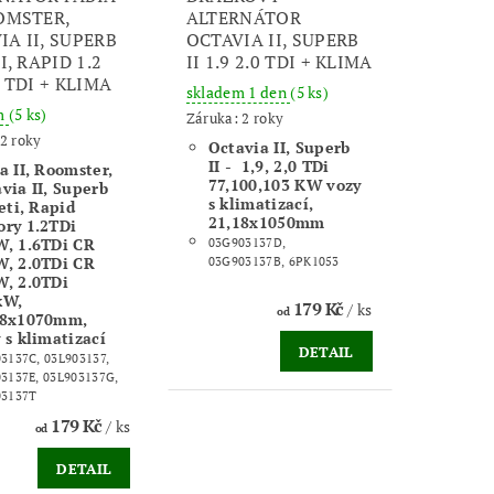
OOMSTER,
ALTERNÁTOR
IA II, SUPERB
OCTAVIA II, SUPERB
TI, RAPID 1.2
II 1.9 2.0 TDI + KLIMA
0 TDI + KLIMA
skladem 1 den
(5 ks)
m
(5 ks)
Záruka: 2 roky
2 roky
Octavia II, Superb
II - 1,9, 2,0 TDi
a II, Roomster,
77,100,103 KW vozy
via II, Superb
s klimatizací,
Yeti, Rapid
21,18x1050mm
ory 1.2TDi
W, 1.6TDi CR
03G903137D,
W, 2.0TDi CR
03G903137B, 6PK1053
W, 2.0TDi
kW,
179 Kč
/ ks
od
18x1070mm,
 s klimatizací
DETAIL
3137C, 03L903137,
3137E, 03L903137G,
03137T
179 Kč
/ ks
od
DETAIL