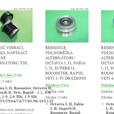
Kód:
038 903 315AH
Kód:
022 903 119D
IČ VIBRACÍ,
ŘEMENICE,
ŘEMEN
KA NAPÍNACÍ
VOLNOBĚŽKA
VOLN
ENE
ALTERNÁTORU
ALTE
RNÁTORU TDI,
OCTAVIA I, II, FABIA
OCTAVI
I, II, SUPERB II,
I, II, 
ROOMSTER, RAPID,
ROOMS
em 1 den
(3 ks)
YETI 5-TI DRÁŽKOVÁ
YETI 
: 2 roky
Skladem
(2 ks)
Sklade
ia I, II, Roomster, Octavia II,
Značka:
Ina
Značka
erb II, Yeti, Rapid - 1.2, 1.4,
, 1.9, 2.0 TDi, 1.9 SDi
Záruka: 2 roky
Záruka: 
/55/59/66/74/77/81/96/103/125
Octavia I, II, Fabia
Octa
W
I, II, Superb II,
I, II
903315AH, 038903315AD,
Roomster, Rapid,
Room