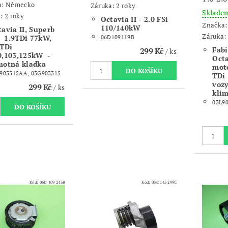
a:
Německo
Záruka: 2 roky
Sklade
: 2 roky
Octavia II - 2.0 FSi
Značka
110/140kW
avia II, Superb
Záruka: 
 - 1.9TDi 77kW,
06D109119B
0TDi
Fabi
299 Kč
/ ks
0,103,125kW -
Octa
motná kladka
moto
903315AA, 03G903315
TDi
vozy
299 Kč
/ ks
klim
03L9
Kód:
06D 109 243B
Kód:
03C 145 299C