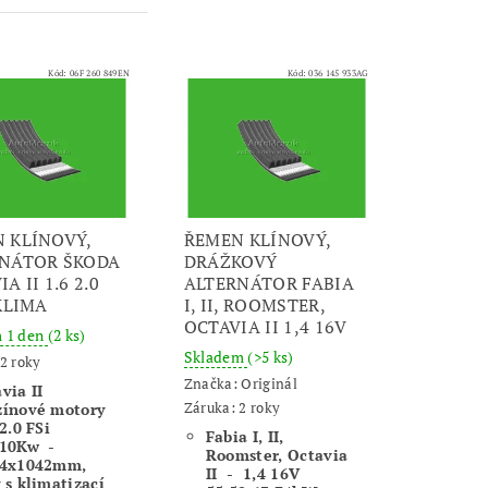
Kód:
06F 260 849EN
Kód:
036 145 933AG
 KLÍNOVÝ,
ŘEMEN KLÍNOVÝ,
NÁTOR ŠKODA
DRÁŽKOVÝ
A II 1.6 2.0
ALTERNÁTOR FABIA
 KLIMA
I, II, ROOMSTER,
OCTAVIA II 1,4 16V
m 1 den
(2 ks)
Skladem
(>5 ks)
2 roky
Značka:
Originál
via II
Záruka: 2 roky
zínové motory
 2.0 FSi
Fabia I, II,
110Kw -
Roomster, Octavia
34x1042mm,
II - 1,4 16V
 s klimatizací